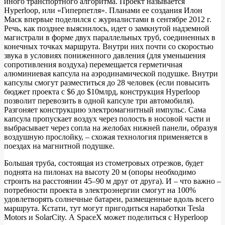
иного транспортного алгоритма. Проект называется
Hyperloop, или «Гиперпетля». Планами ее создания Илон
Маск впервые поделился с журналистами в сентябре 2012 г.
Речь, как позднее выяснилось, идет о замкнутой надземной
магистрали в форме двух параллельных труб, соединенных в
конечных точках маршрута. Внутри них почти со скоростью
звука в условиях пониженного давления (для уменьшения
сопротивления воздуха) перемещается герметичная
алюминиевая капсула на аэродинамической подушке. Внутри
капсулы смогут разместиться до 28 человек (если повысить
бюджет проекта с $6 до $10млрд, конструкция Hyperloop
позволит перевозить в одной капсуле три автомобиля).
Разгоняет конструкцию электромагнитный импульс. Сама
капсула пропускает воздух через полость в носовой части и
выбрасывает через сопла на желобах нижней панели, образуя
воздушную прослойку, – схожая технология применяется в
поездах на магнитной подушке.
Большая труба, состоящая из стометровых отрезков, будет
поднята на пилонах на высоту 20 м (опоры необходимо
строить на расстоянии 45–90 м друг от друга). И – что важно –
потребности проекта в электроэнергии смогут на 100%
удовлетворять солнечные батареи, размещенные вдоль всего
маршрута. Кстати, тут могут пригодиться наработки Tesla
Motors и SolarCity. А SpaceX может поделиться с Hyperloop