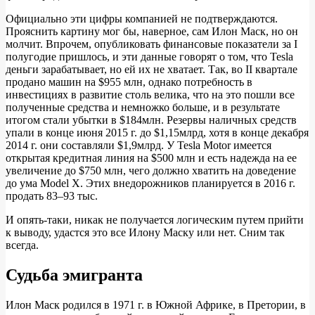
Официально эти цифры компанией не подтверждаются.
Прояснить картину мог бы, наверное, сам Илон Маск, но он
молчит. Впрочем, опубликовать финансовые показатели за I
полугодие пришлось, и эти данные говорят о том, что Tesla
деньги зарабатывает, но ей их не хватает. Так, во II квартале
продано машин на $955 млн, однако потребность в
инвестициях в развитие столь велика, что на это пошли все
полученные средства и немножко больше, и в результате
итогом стали убытки в $184млн. Резервы наличных средств
упали в конце июня 2015 г. до $1,15млрд, хотя в конце декабря
2014 г. они составляли $1,9млрд. У Tesla Motor имеется
открытая кредитная линия на $500 млн и есть надежда на ее
увеличение до $750 млн, чего должно хватить на доведение
до ума Model X. Этих внедорожников планируется в 2016 г.
продать 83–93 тыс.
И опять-таки, никак не получается логическим путем прийти
к выводу, удастся это все Илону Маску или нет. Сним так
всегда.
Судьба эмигранта
Илон Маск родился в 1971 г. в Южной Африке, в Претории, в