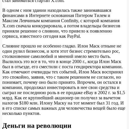
стал заниматься стартап X.com.
В одном с ним здании находилась также занимавшаяся
финансами в Интернете основанная Питером Тилем и
Максом Левчиным компания Confinity, с которой компания
X.com сначала конкурировала, а потом владельцы бизнесов
приняли решение о слиянии, что привело к появлению
сервиса, известного сегодня как PayPal.
Слияние прошло не особенно гладко. Илон Маск отныне не
один рулил бизнесом, и хотя этот бизнес стремительно рос,
столкновение самолюбий и мнений имело место быть.
Вылилось это все в то, что в конце 2000 г., когда Илон Маск
был в отъезде, его сместили с поста гендиректора компании.
Как отмечают очевидцы тех событий, Илон Маск воспринял
это спокойно, заявив, что с таким решением не согласен, но
понимает, почему оно было принято. Впрочем, он остался в
компании, продолжал инвестировать в нее свои средства и
сыграл не последнюю роль в ее продаже eBay в 2002 г. за $1,5
млрд. Как ее крупнейший акционер он получил за вычетом
налогов $180 млн. Илону Маску на тот момент был 31 год. И
в его списке самых важных для человечества вещей было еще
несколько пунктов.
Деньги на революции