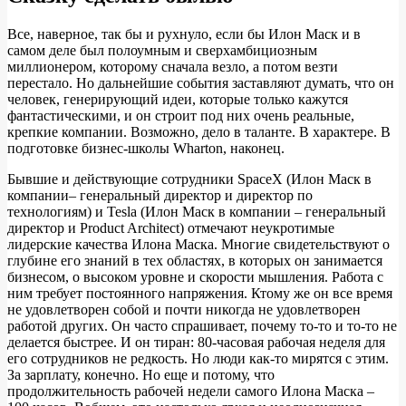
Все, наверное, так бы и рухнуло, если бы Илон Маск и в
самом деле был полоумным и сверхамбициозным
миллионером, которому сначала везло, а потом везти
перестало. Но дальнейшие события заставляют думать, что он
человек, генерирующий идеи, которые только кажутся
фантастическими, и он строит под них очень реальные,
крепкие компании. Возможно, дело в таланте. В характере. В
подготовке бизнес-школы Wharton, наконец.
Бывшие и действующие сотрудники SpaceX (Илон Маск в
компании– генеральный директор и директор по
технологиям) и Tesla (Илон Маск в компании – генеральный
директор и Product Architect) отмечают неукротимые
лидерские качества Илона Маска. Многие свидетельствуют о
глубине его знаний в тех областях, в которых он занимается
бизнесом, о высоком уровне и скорости мышления. Работа с
ним требует постоянного напряжения. Ктому же он все время
не удовлетворен собой и почти никогда не удовлетворен
работой других. Он часто спрашивает, почему то-то и то-то не
делается быстрее. И он тиран: 80-часовая рабочая неделя для
его сотрудников не редкость. Но люди как-то мирятся с этим.
За зарплату, конечно. Но еще и потому, что
продолжительность рабочей недели самого Илона Маска –