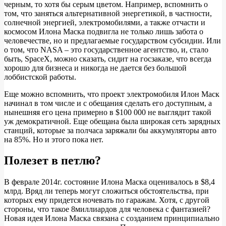
черным, то хотя бы серым цветом. Например, вспомнить о
том, что заняться альтернативной энергетикой, в частности,
солнечной энергией, электромобилями, а также отчасти и
космосом Илона Маска подвигла не только лишь забота о
человечестве, но и предлагаемые государством субсидии. Или
о том, что NASA – это государственное агентство, и, стало
быть, SpaceX, можно сказать, сидит на госзаказе, что всегда
хорошо для бизнеса и никогда не дается без большой
лоббистской работы.
Еще можно вспомнить, что проект электромобиля Илон Маск
начинал в том числе и с обещания сделать его доступным, а
нынешняя его цена примерно в $100 000 не выглядит такой
уж демократичной. Еще обещана была широкая сеть зарядных
станций, которые за полчаса заряжали бы аккумуляторы авто
на 85%. Но и этого пока нет.
Полезет в петлю?
В феврале 2014г. состояние Илона Маска оценивалось в $8,4
млрд. Вряд ли теперь могут сложиться обстоятельства, при
которых ему придется ночевать по гаражам. Хотя, с другой
стороны, что такое 8миллиардов для человека с фантазией?
Новая идея Илона Маска связана с созданием принципиально