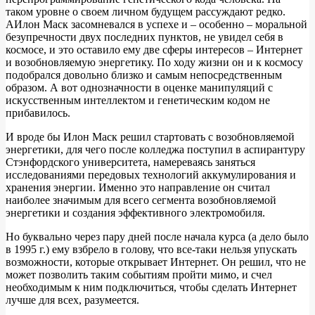
таком уровне о своем личном будущем рассуждают редко.
АИлон Маск засомневался в успехе и – особенно – моральной
безупречности двух последних пунктов, не увидел себя в
космосе, и это оставило ему две сферы интересов – Интернет
и возобновляемую энергетику. По ходу жизни он и к космосу
подобрался довольно близко и самым непосредственным
образом. А вот однозначности в оценке манипуляций с
искусственным интеллектом и генетическим кодом не
прибавилось.
И вроде бы Илон Маск решил стартовать с возобновляемой
энергетики, для чего после колледжа поступил в аспирантуру
Стэнфордского университета, намереваясь заняться
исследованиями передовых технологий аккумулирования и
хранения энергии. Именно это направление он считал
наиболее значимым для всего сегмента возобновляемой
энергетики и создания эффективного электромобиля.
Но буквально через пару дней после начала курса (а дело было
в 1995 г.) ему взбрело в голову, что все-таки нельзя упускать
возможности, которые открывает Интернет. Он решил, что не
может позволить таким событиям пройти мимо, и счел
необходимым к ним подключиться, чтобы сделать Интернет
лучше для всех, разумеется.