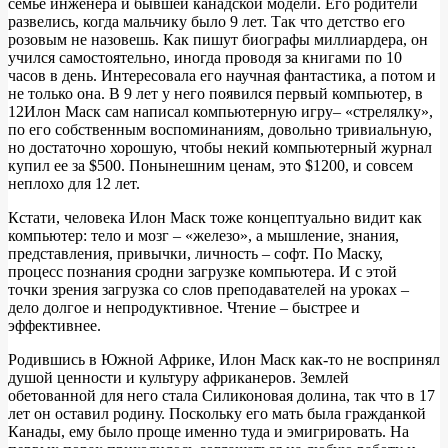
семье инженера и бывшей канадской модели. Его родители
развелись, когда мальчику было 9 лет. Так что детство его
розовым не назовешь. Как пишут биографы миллиардера, он
учился самостоятельно, иногда проводя за книгами по 10
часов в день. Интересовала его научная фантастика, а потом и
не только она. В 9 лет у него появился первый компьютер, в
12Илон Маск сам написал компьютерную игру– «стрелялку»,
по его собственным воспоминаниям, довольно тривиальную,
но достаточно хорошую, чтобы некий компьютерный журнал
купил ее за $500. Понынешним ценам, это $1200, и совсем
неплохо для 12 лет.
Кстати, человека Илон Маск тоже концептуально видит как
компьютер: тело и мозг – «железо», а мышление, знания,
представления, привычки, личность – софт. По Маску,
процесс познания сродни загрузке компьютера. И с этой
точки зрения загрузка со слов преподавателей на уроках –
дело долгое и непродуктивное. Чтение – быстрее и
эффективнее.
Родившись в Южной Африке, Илон Маск как-то не воспринял
душой ценности и культуру африканеров. Землей
обетованной для него стала Силиконовая долина, так что в 17
лет он оставил родину. Поскольку его мать была гражданкой
Канады, ему было проще именно туда и эмигрировать. На