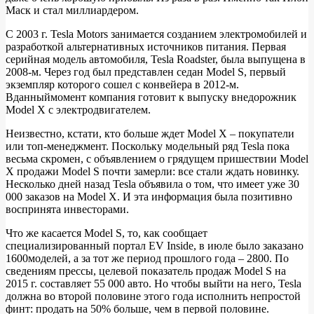
Маск и стал миллиардером.
С 2003 г. Tesla Motors занимается созданием электромобилей и
разработкой альтернативных источников питания. Первая
серийная модель автомобиля, Tesla Roadster, была выпущена в
2008-м. Через год был представлен седан Model S, первый
экземпляр которого сошел с конвейера в 2012-м.
Вданныймомент компания готовит к выпуску внедорожник
Model X с электродвигателем.
Неизвестно, кстати, кто больше ждет Model X – покупатели
или топ-менеджмент. Поскольку модельный ряд Tesla пока
весьма скромен, с объявлением о грядущем пришествии Model
X продажи Model S почти замерли: все стали ждать новинку.
Несколько дней назад Tesla объявила о том, что имеет уже 30
000 заказов на Model X. И эта информация была позитивно
воспринята инвесторами.
Что же касается Model S, то, как сообщает
специализированный портал EV Inside, в июле было заказано
1600моделей, а за тот же период прошлого года – 2800. По
сведениям прессы, целевой показатель продаж Model S на
2015 г. составляет 55 000 авто. Но чтобы выйти на него, Tesla
должна во второй половине этого года исполнить непростой
финт: продать на 50% больше, чем в первой половине.