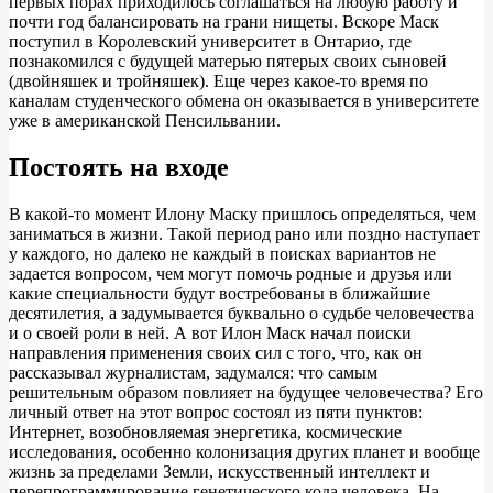
первых порах приходилось соглашаться на любую работу и
почти год балансировать на грани нищеты. Вскоре Маск
поступил в Королевский университет в Онтарио, где
познакомился с будущей матерью пятерых своих сыновей
(двойняшек и тройняшек). Еще через какое-то время по
каналам студенческого обмена он оказывается в университете
уже в американской Пенсильвании.
Постоять на входе
В какой-то момент Илону Маску пришлось определяться, чем
заниматься в жизни. Такой период рано или поздно наступает
у каждого, но далеко не каждый в поисках вариантов не
задается вопросом, чем могут помочь родные и друзья или
какие специальности будут востребованы в ближайшие
десятилетия, а задумывается буквально о судьбе человечества
и о своей роли в ней. А вот Илон Маск начал поиски
направления применения своих сил с того, что, как он
рассказывал журналистам, задумался: что самым
решительным образом повлияет на будущее человечества? Его
личный ответ на этот вопрос состоял из пяти пунктов:
Интернет, возобновляемая энергетика, космические
исследования, особенно колонизация других планет и вообще
жизнь за пределами Земли, искусственный интеллект и
перепрограммирование генетического кода человека. На