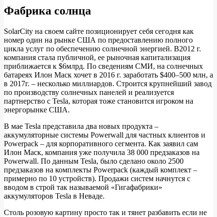
Фабрика солнца
SolarCity на своем сайте позиционирует себя сегодня как
номер один на рынке США по предоставлению полного
цикла услуг по обеспечению солнечной энергией. В2012 г.
компания стала публичной, ее рыночная капитализация
приближается к $6млрд. По сведениям СМИ, на солнечных
батареях Илон Маск хочет в 2016 г. заработать $400–500 млн, а
в 2017г. – несколько миллиардов. Строится крупнейший завод
по производству солнечных панелей и реализуется
партнерство с Tesla, которая тоже становится игроком на
энергорынке США.
В мае Tesla представила два новых продукта –
аккумуляторные системы Powerwall для частных клиентов и
Powerpack – для корпоративного сегмента. Как заявил сам
Илон Маск, компания уже получила 38 000 предзаказов на
Powerwall. По данным Tesla, было сделано около 2500
предзаказов на комплекты Powerpack (каждый комплект –
примерно по 10 устройств). Продажи систем начнутся с
вводом в строй так называемой «Гигафабрики»
аккумуляторов Tesla в Неваде.
Столь розовую картину просто так и тянет разбавить если не