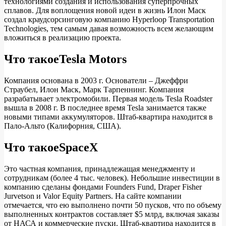
технологиями создания и использования суперпрочных
сплавов. Для воплощения новой идеи в жизнь Илон Маск
создал краудсорсинговую компанию Hyperloop Transportation
Technologies, тем самым давая возможность всем желающим
вложиться в реализацию проекта.
Что такоеTesla Motors
Компания основана в 2003 г. Основатели – Джеффри
Страубел, Илон Маск, Марк Тарпеннинг. Компания
разрабатывает электромобили. Первая модель Tesla Roadster
вышла в 2008 г. В последнее время Tesla занимается также
новыми типами аккумуляторов. Штаб-квартира находится в
Пало-Альто (Калифорния, США).
Что такоеSpaceX
Это частная компания, принадлежащая менеджменту и
сотрудникам (более 4 тыс. человек). Небольшие инвестиции в
компанию сделаны фондами Founders Fund, Draper Fisher
Jurvetson и Valor Equity Partners. На сайте компании
отмечается, что ею выполнено почти 50 пусков, что по объему
выполненных контрактов составляет $5 млрд, включая заказы
от НАСА и коммерческие пуски. Штаб-квартира находится в