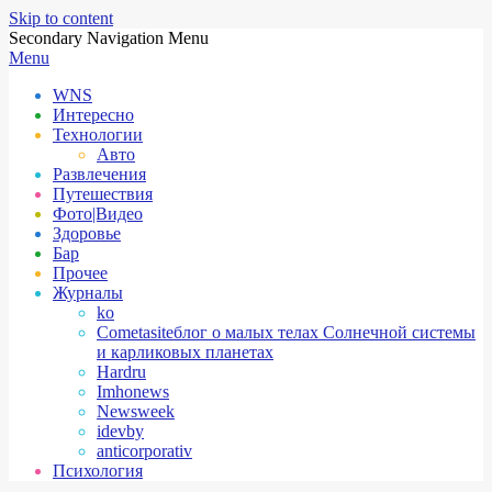
Skip to content
Secondary Navigation Menu
Menu
WNS
Интересно
Технологии
Авто
Развлечения
Путешествия
Фото|Видео
Здоровье
Бар
Прочее
Журналы
ko
Cometasite
блог о малых телах Солнечной системы
и карликовых планетах
Hardru
Imhonews
Newsweek
idevby
anticorporativ
Психология