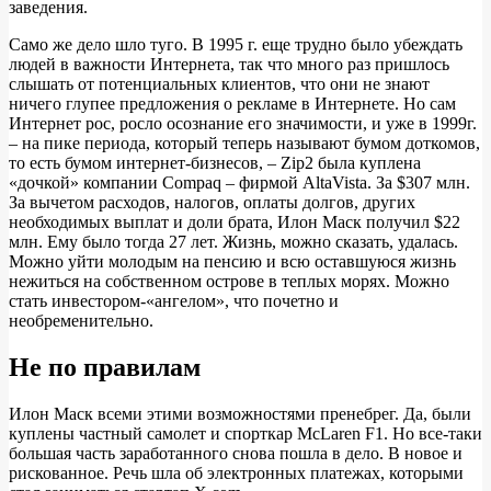
заведения.
Само же дело шло туго. В 1995 г. еще трудно было убеждать
людей в важности Интернета, так что много раз пришлось
слышать от потенциальных клиентов, что они не знают
ничего глупее предложения о рекламе в Интернете. Но сам
Интернет рос, росло осознание его значимости, и уже в 1999г.
– на пике периода, который теперь называют бумом доткомов,
то есть бумом интернет-бизнесов, – Zip2 была куплена
«дочкой» компании Compaq – фирмой AltaVista. За $307 млн.
За вычетом расходов, налогов, оплаты долгов, других
необходимых выплат и доли брата, Илон Маск получил $22
млн. Ему было тогда 27 лет. Жизнь, можно сказать, удалась.
Можно уйти молодым на пенсию и всю оставшуюся жизнь
нежиться на собственном острове в теплых морях. Можно
стать инвестором-«ангелом», что почетно и
необременительно.
Не по правилам
Илон Маск всеми этими возможностями пренебрег. Да, были
куплены частный самолет и спорткар McLaren F1. Но все-таки
большая часть заработанного снова пошла в дело. В новое и
рискованное. Речь шла об электронных платежах, которыми