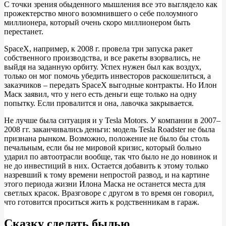
С точки зрения обыденного мышления все это выглядело как
прожектерство много возомнившего о себе полоумного
миллионера, который очень скоро миллионером быть
перестанет.
SpaceX, например, к 2008 г. провела три запуска ракет
собственного производства, и все ракеты взорвались, не
выйдя на заданную орбиту. Успех нужен был как воздух,
только он мог помочь убедить инвесторов раскошелиться, а
заказчиков – передать SpaceX выгодные контракты. Но Илон
Маск заявил, что у него есть деньги еще только на одну
попытку. Если провалится и она, лавочка закрывается.
Не лучше была ситуация и у Tesla Motors. У компании в 2007–
2008 гг. заканчивались деньги: модель Tesla Roadster не была
признана рынком. Возможно, положение не было бы столь
печальным, если бы не мировой кризис, который больно
ударил по автоотрасли вообще, так что было не до новинок и
не до инвестиций в них. Остается добавить к этому только
назревший к тому времени непростой развод, и на картине
этого периода жизни Илона Маска не останется места для
светлых красок. Вразговоре с другом в то время он говорил,
что готовится проситься жить к родственникам в гараж.
Сказку сделать былью