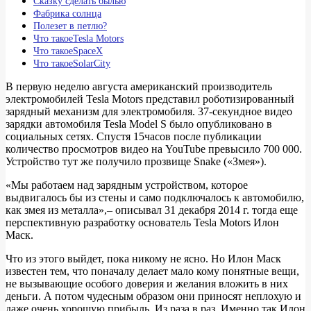
Сказку сделать былью
Фабрика солнца
Полезет в петлю?
Что такоеTesla Motors
Что такоеSpaceX
Что такоеSolarCity
В первую неделю августа американский производитель
электромобилей Tesla Motors представил роботизированный
зарядный механизм для электромобиля. 37-секундное видео
зарядки автомобиля Tesla Model S было опубликовано в
социальных сетях. Спустя 15часов после публикации
количество просмотров видео на YouTube превысило 700 000.
Устройство тут же получило прозвище Snake («Змея»).
«Мы работаем над зарядным устройством, которое
выдвигалось бы из стены и само подключалось к автомобилю,
как змея из металла»,– описывал 31 декабря 2014 г. тогда еще
перспективную разработку основатель Tesla Motors Илон
Маск.
Что из этого выйдет, пока никому не ясно. Но Илон Маск
известен тем, что поначалу делает мало кому понятные вещи,
не вызывающие особого доверия и желания вложить в них
деньги. А потом чудесным образом они приносят неплохую и
даже очень хорошую прибыль. Из раза в раз. Именно так Илон