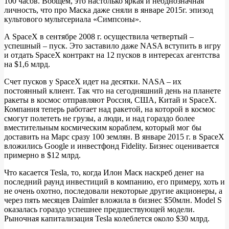
100 часов. Вобщем, это настолько яркая и неоднозначная
личность, что про Маска даже сняли в январе 2015г. эпизод
культового мультсериала «Симпсоны».
А SpaceX в сентябре 2008 г. осуществила четвертый –
успешный – пуск. Это заставило даже NASA вступить в игру
и отдать SpaceX контракт на 12 пусков в интересах агентства
на $1,6 млрд.
Счет пусков у SpaceX идет на десятки. NASA – их
постоянный клиент. Так что на сегодняшний день на планете
ракеты в космос отправляют Россия, США, Китай и SpaceX.
Компания теперь работает над ракетой, на которой в космос
смогут полететь не грузы, а люди, и над гораздо более
вместительным космическим кораблем, который мог бы
доставить на Марс сразу 100 землян. В январе 2015 г. в SpaceX
вложились Google и инвестфонд Fidelity. Бизнес оценивается
примерно в $12 млрд.
Что касается Tesla, то, когда Илон Маск наскреб денег на
последний раунд инвестиций в компанию, его примеру, хоть и
не очень охотно, последовали некоторые другие акционеры, а
через пять месяцев Daimler вложила в бизнес $50млн. Model S
оказалась гораздо успешнее предшествующей модели.
Рыночная капитализация Tesla колеблется около $30 млрд.