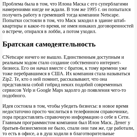
Проблема была в том, что Илона Маска с его суперблагими
намерениями нигде не ждали. В том же 1995 г. он попытался
получить работу в гремевшей тогда компании Netscape.
Попытки состояли в том, что Маск заходил в здание штаб-
квартиры и какое-то время, не имея никаких договоренностей
о встрече, отирался в лобби, а потом уходил.
Братская самодеятельность
СNetscape ничего не вышло. Единственным доступным и
реальным ходом стало создание собственного интернет-
бизнеса. Его он начал вместе с братом, к тому времени уже
тоже перебравшимся в США. Их компания стала называться
Zip2. Те, кто о ней помнит, рассказывают, что она
представляла собой гибрид неких подобий современных
сервисов Yelp и Google Maps задолго до появления чего-то
подобного.
Идея состояла в том, чтобы убедить бизнесы: в новое время
недостаточно просто числиться в телефонном справочнике,
пора предоставлять справочную информацию о себе в Сети.
Главным программистом компании был Илон Маск. Денег у
братьев-бизнесменов не было, спали они там же, где работали,
то есть в офисе, а в душ ходили в благотворительные