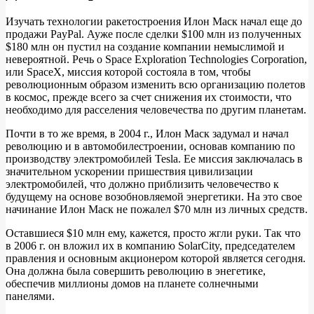
Изучать технологии ракетостроения Илон Маск начал еще до
продажи PayPal. Ауже после сделки $100 млн из полученных
$180 млн он пустил на создание компании немыслимой и
невероятной. Речь о Space Exploration Technologies Corporation,
или SpaceX, миссия которой состояла в том, чтобы
революционным образом изменить всю организацию полетов
в космос, прежде всего за счет снижения их стоимости, что
необходимо для расселения человечества по другим планетам.
Почти в то же время, в 2004 г., Илон Маск задумал и начал
революцию и в автомобилестроении, основав компанию по
производству электромобилей Tesla. Ее миссия заключалась в
значительном ускорении пришествия цивилизации
электромобилей, что должно приблизить человечество к
будущему на основе возобновляемой энергетики. На это свое
начинание Илон Маск не пожалел $70 млн из личных средств.
Оставшиеся $10 млн ему, кажется, просто жгли руки. Так что
в 2006 г. он вложил их в компанию SolarCity, председателем
правления и основным акционером которой является сегодня.
Она должна была совершить революцию в энегетике,
обеспечив миллионы домов на планете солнечными
панелями.