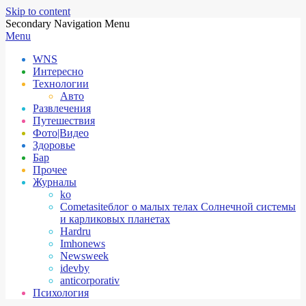
Skip to content
Secondary Navigation Menu
Menu
WNS
Интересно
Технологии
Авто
Развлечения
Путешествия
Фото|Видео
Здоровье
Бар
Прочее
Журналы
ko
Cometasite
блог о малых телах Солнечной системы
и карликовых планетах
Hardru
Imhonews
Newsweek
idevby
anticorporativ
Психология