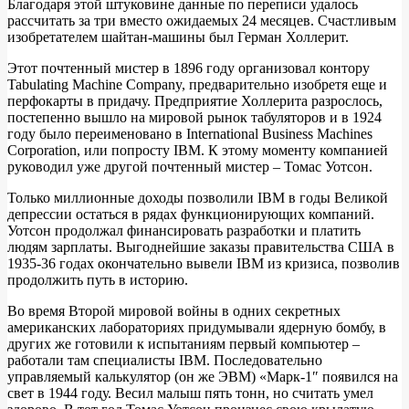
Благодаря этой штуковине данные по переписи удалось
рассчитать за три вместо ожидаемых 24 месяцев. Счастливым
изобретателем шайтан-машины был Герман Холлерит.
Этот почтенный мистер в 1896 году организовал контору
Tabulating Machine Company, предварительно изобретя еще и
перфокарты в придачу. Предприятие Холлерита разрослось,
постепенно вышло на мировой рынок табуляторов и в 1924
году было переименовано в International Business Machines
Corporation, или попросту IBM. К этому моменту компанией
руководил уже другой почтенный мистер – Томас Уотсон.
Только миллионные доходы позволили IBM в годы Великой
депрессии остаться в рядах функционирующих компаний.
Уотсон продолжал финансировать разработки и платить
людям зарплаты. Выгоднейшие заказы правительства США в
1935-36 годах окончательно вывели IBM из кризиса, позволив
продолжить путь в историю.
Во время Второй мировой войны в одних секретных
американских лабораториях придумывали ядерную бомбу, в
других же готовили к испытаниям первый компьютер –
работали там специалисты IBM. Последовательно
управляемый калькулятор (он же ЭВМ) «Марк-1″ появился на
свет в 1944 году. Весил малыш пять тонн, но считать умел