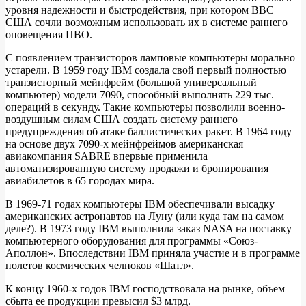
уровня надежности и быстродействия, при котором ВВС
США сочли возможным использовать их в системе раннего
оповещения ПВО.
С появлением транзисторов ламповые компьютеры морально
устарели. В 1959 году IBM создала свой первый полностью
транзисторный мейнфрейм (большой универсальный
компьютер) модели 7090, способный выполнять 229 тыс.
операций в секунду. Такие компьютеры позволили военно-
воздушным силам США создать систему раннего
предупреждения об атаке баллистических ракет. В 1964 году
на основе двух 7090-х мейнфреймов американская
авиакомпания SABRE впервые применила
автоматизированную систему продажи и бронирования
авиабилетов в 65 городах мира.
В 1969-71 годах компьютеры IBM обеспечивали высадку
американских астронавтов на Луну (или куда там на самом
деле?). В 1973 году IBM выполнила заказ NASA на поставку
компьютерного оборудования для программы «Союз-
Аполлон». Впоследствии IBM приняла участие и в программе
полетов космических челноков «Шатл».
К концу 1960-х годов IBM господствовала на рынке, объем
сбыта ее продукции превысил $3 млрд.