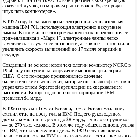
здорово. В тот год Томас Уотсон произнес свою крылатую
фразу: «Я думаю, на мировом рынке можно будет продать
штук пять компьютеров».
В 1952 году была выпущена электронно-вычислительная
машина IBM 701, использующая электронно-вакуумные
лампы. В отличие от электромеханических переключателей,
применявшихся в «Марк-1″, электронные лампы легко
заменялись в случае неисправности, а главное — позволили
увеличить скорость вычислений до 17 тысяч операций в
секунду.
Созданный на основе новой технологии компьютер NORC в
1954 году поступил на вооружение морской артиллерии
США. С его помощью производились сложные
баллистические вычисления, которые позволяли эффективно
управлять огнем береговой артиллерии на сверхдальнем
расстоянии. Вскоре годовой оборот корпорации IBM
превысил $1 млрд.
В 1956 году сын Томаса Уотсона, Томас Уотсон-младший,
сменил отца на посту главы IBM. Под его руководством
доходы компании выросли до $8 млрд., а число сотрудников
— до 270 тыс. человек. В этом же году общественность узнала
от IBM, что такое жесткий диск. В 1959 году появились
первые компьютеры IBM на транзисторах, достигшие такого