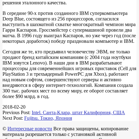
решения эталонного качества.
В середине 90-х против созданного IBM суперкомпьютера
Deep Blue, состоящего из 256 процессоров, согласился
выступить в шахматной схватке многократный чемпион мира
Гарри Каспаров. Гроссмейстер с супермашиной провели два
матча. В 1996 году выиграл Каспаров, но уже через год (после
некоторых доработок) победу праздновали компьютер и IBM.
Сегодня же те, кто предъявил человечеству ЭВМ, не только
продают бренд китайским компаниям (c 2004 года ноутбуки
IBM зовутся Lenovo). В наши дни в IBM разрабатывают
процессоры для современнейших игровых приставок (Cell для
PlayStation 3 и трехъядерный PowerPC для Xbox), работают
над новым софтом, совершенствуют серверы и активно
внедряются в сферу интернет-технологий. Компания создала
300 тыс. рабочих мест по всему миру, ее оборот составляет
более $90 млрд. в год.
2018-02-20
Previous Post:
Intel. Санта-Клара, штат Калифорния, США
Next Post:
Fujitsu. Токио, Япония
©
Интересные новости
Все права защищены, копирование
материала разрешается только с установкой активной