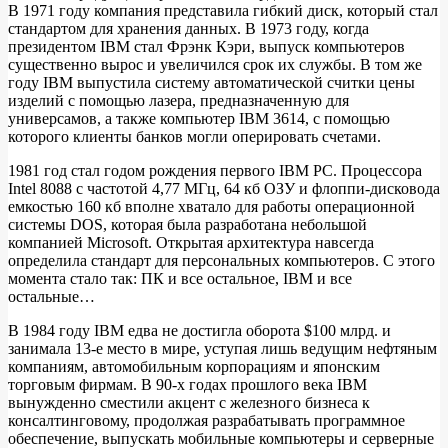
В 1971 году компания представила гибкий диск, который стал
стандартом для хранения данных. В 1973 году, когда
президентом IBM стал Фрэнк Кэри, выпуск компьютеров
существенно вырос и увеличился срок их службы. В том же
году IBM выпустила систему автоматической считки цены
изделий с помощью лазера, предназначенную для
универсамов, а также компьютер IBM 3614, с помощью
которого клиенты банков могли оперировать счетами.
1981 год стал годом рождения первого IBM PC. Процессора
Intel 8088 с частотой 4,77 МГц, 64 кб ОЗУ и флоппи-дисковода
емкостью 160 кб вполне хватало для работы операционной
системы DOS, которая была разработана небольшой
компанией Microsoft. Открытая архитектура навсегда
определила стандарт для персональных компьютеров. С этого
момента стало так: ПК и все остальное, IBM и все
остальные…
В 1984 году IBM едва не достигла оборота $100 млрд. и
занимала 13-е место в мире, уступая лишь ведущим нефтяным
компаниям, автомобильным корпорациям и японским
торговым фирмам. В 90-х годах прошлого века IBM
вынужденно сместили акцент с железного бизнеса к
консалтинговому, продолжая разрабатывать программное
обеспечение, выпускать мобильные компьютеры и серверные