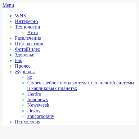
Skip
Secondary
Menu
to
Navigation
WNS
content
Menu
Интересно
Технологии
Авто
Развлечения
Путешествия
Фото|Видео
Здоровье
Бар
Прочее
Журналы
ko
Cometasite
блог о малых телах Солнечной системы
и карликовых планетах
Hardru
Imhonews
Newsweek
idevby
anticorporativ
Психология