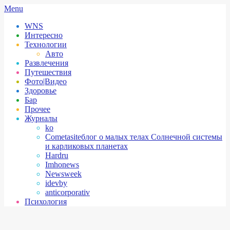
Skip
Secondary
Menu
to
Navigation
WNS
content
Menu
Интересно
Технологии
Авто
Развлечения
Путешествия
Фото|Видео
Здоровье
Бар
Прочее
Журналы
ko
Cometasite
блог о малых телах Солнечной системы
и карликовых планетах
Hardru
Imhonews
Newsweek
idevby
anticorporativ
Психология