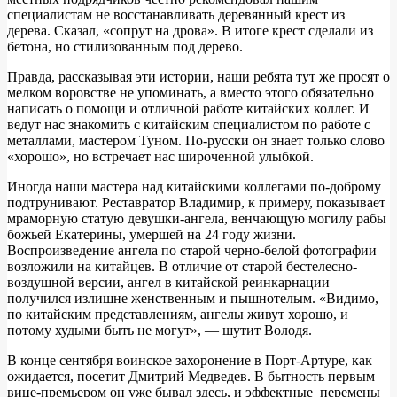
специалистам не восстанавливать деревянный крест из
дерева. Сказал, «сопрут на дрова». В итоге крест сделали из
бетона, но стилизованным под дерево.
Правда, рассказывая эти истории, наши ребята тут же просят о
мелком воровстве не упоминать, а вместо этого обязательно
написать о помощи и отличной работе китайских коллег. И
ведут нас знакомить с китайским специалистом по работе с
металлами, мастером Туном. По-русски он знает только слово
«хорошо», но встречает нас широченной улыбкой.
Иногда наши мастера над китайскими коллегами по-доброму
подтрунивают. Реставратор Владимир, к примеру, показывает
мраморную статую девушки-ангела, венчающую могилу рабы
божьей Екатерины, умершей на 24 году жизни.
Воспроизведение ангела по старой черно-белой фотографии
возложили на китайцев. В отличие от старой бестелесно-
воздушной версии, ангел в китайской реинкарнации
получился излишне женственным и пышнотелым. «Видимо,
по китайским представлениям, ангелы живут хорошо, и
потому худыми быть не могут», — шутит Володя.
В конце сентября воинское захоронение в Порт-Артуре, как
ожидается, посетит Дмитрий Медведев. В бытность первым
вице-премьером он уже бывал здесь, и эффектные перемены