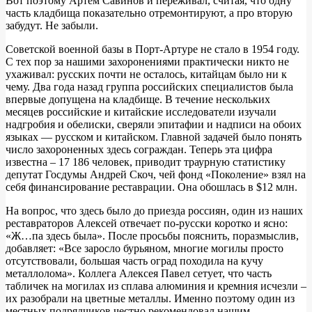
Вот поэтому Артем Савинов и переживал, считая, что одну
часть кладбища показательно отремонтируют, а про вторую
забудут. Не забыли.
Советской военной базы в Порт-Артуре не стало в 1954 году.
С тех пор за нашими захоронениями практически никто не
ухаживал: русских почти не осталось, китайцам было ни к
чему. Два года назад группа российских специалистов была
впервые допущена на кладбище. В течение нескольких
месяцев российские и китайские исследователи изучали
надгробия и обелиски, сверяли эпитафии и надписи на обоих
языках — русском и китайском. Главной задачей было понять
число захороненных здесь сограждан. Теперь эта цифра
известна – 17 186 человек, приводит траурную статистику
депутат Госдумы Андрей Скоч, чей фонд «Поколение» взял на
себя финансирование реставрации. Она обошлась в $12 млн.
На вопрос, что здесь было до приезда россиян, один из наших
реставраторов Алексей отвечает по-русски коротко и ясно:
«Ж…па здесь была». После просьбы пояснить, поразмыслив,
добавляет: «Все заросло бурьяном, многие могилы просто
отсутствовали, большая часть оград походила на кучу
металлолома». Коллега Алексея Павел сетует, что часть
табличек на могилах из сплава алюминия и кремния исчезли –
их разобрали на цветные металлы. Именно поэтому один из
местных подрядчиков честно рекомендовал нашим