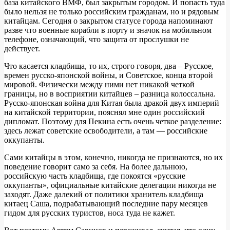
база китайского ВМФ, был закрытым городом. И попасть туда
было нельзя не только российским гражданам, но и рядовым
китайцам. Сегодня о закрытом статусе города напоминают
разве что военные корабли в порту и значок на мобильном
телефоне, означающий, что защита от прослушки не
действует.
Что касается кладбища, то их, строго говоря, два – Русское,
времен русско-японской войны, и Советское, конца второй
мировой. Физически между ними нет никакой четкой
границы, но в восприятии китайцев – разница колоссальна.
Русско-японская война для Китая была дракой двух империй
на китайской территории, пояснял мне один российский
дипломат. Поэтому для Пекина есть очень четкое разделение:
здесь лежат советские освободители, а там — российские
оккупанты.
Сами китайцы в этом, конечно, никогда не признаются, но их
поведение говорит само за себя. На более дальнюю,
российскую часть кладбища, где покоятся «русские
оккупанты», официальные китайские делегации никогда не
заходят. Даже далекий от политики хранитель кладбища
китаец Саша, подрабатывающий последние пару месяцев
гидом для русских туристов, носа туда не кажет.