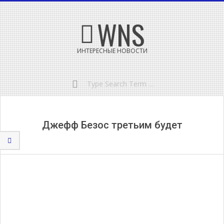
Skip
Secondary
WNS
to
Navigation
content
Menu
ИНТЕРЕСНЫЕ НОВОСТИ
Search
Джефф Безос третьим будет