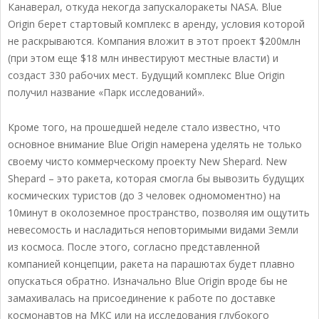
Канаверал, откуда некогда запускалоракеты NASA. Blue
Origin берет стартовый комплекс в аренду, условия которой
не раскрываются. Компания вложит в этот проект $200млн
(при этом еще $18 млн инвестируют местные власти) и
создаст 330 рабочих мест. Будущий комплекс Blue Origin
получил название «Парк исследований».
Кроме того, на прошедшей неделе стало известно, что
основное внимание Blue Origin намерена уделять не только
своему чисто коммерческому проекту New Shepard. New
Shepard – это ракета, которая смогла бы вывозить будущих
космических туристов (до 3 человек одномоментно) на
10минут в околоземное пространство, позволяя им ощутить
невесомость и насладиться неповторимыми видами Земли
из космоса. После этого, согласно представленной
компанией концепции, ракета на парашютах будет плавно
опускаться обратно. Изначально Blue Origin вроде бы не
замахивалась на присоединение к работе по доставке
космонавтов на МКС или на исследования глубокого