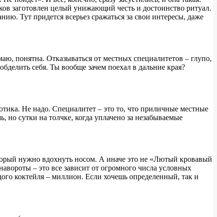
иков заготовлен целый унижающий честь и достоинство ритуал.
ию. Тут придется всерьез сражаться за свои интересы, даже
маю, понятна. Отказываться от местных специалитетов – глупо,
обделить себя. Ты вообще зачем поехал в дальние края?
отика. Не надо. Специалитет – это то, что приличные местные
ь, но сутки на толчке, когда уплачено за незабываемые
который нужно вдохнуть носом. А иначе это не «Лютый кровавый
е навороты – это все зависит от огромного числа условных
дого коктейля – миллион. Если хочешь определенный, так и