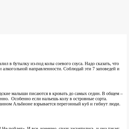
лил в бутылку из-под колы соевого соуса. Надо сказать, что
ки алкогольной направленности. Соблюдай эти 7 заповедей и
ндские малыши писаются в кровать до самых седин. В общем –
енно. Особенно если нальешь колу в островные сорта.
уманном Альбионе взрывается перегонный куб и гибнут люди.
Не пойдет». И все, конечно, сразу засуетились, и она такая: