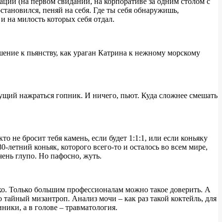
ации (на первом свидании, на корпоративе за одним столом с
тановился, пеняй на себя. Где ты себя обнаружишь,
 и на милость которых себя отдал.
ение к пьянству, как ураган Катрина к нежному морскому
ущий нажраться гопник. И ничего, пьют. Куда сложнее смешать
 не бросит тебя камень, если будет 1:1:1, или если коньяку
0-летний коньяк, которого всего-то и осталось во всем мире,
чень глупо. Но пафосно, жуть.
хо. Только большим профессионалам можно такое доверить. А
о тайный мизантроп. Анализ мочи – как раз такой коктейль, для
ники, а в голове – травматология.