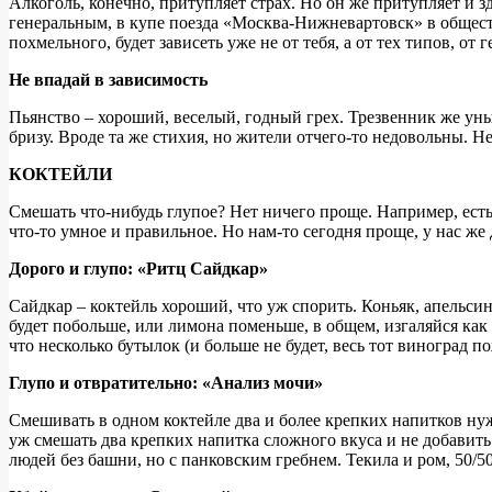
Алкоголь, конечно, притупляет страх. Но он же притупляет и з
генеральным, в купе поезда «Москва-Нижневартовск» в обществ
похмельного, будет зависеть уже не от тебя, а от тех типов, от
Не впадай в зависимость
Пьянство – хороший, веселый, годный грех. Трезвенник же ун
бризу. Вроде та же стихия, но жители отчего-то недовольны. Не 
КОКТЕЙЛИ
Смешать что-нибудь глупое? Нет ничего проще. Например, есть
что-то умное и правильное. Но нам-то сегодня проще, у нас же
Дорого и глупо: «Ритц Сайдкар»
Сайдкар – коктейль хороший, что уж спорить. Коньяк, апельсин
будет побольше, или лимона поменьше, в общем, изгаляйся как 
что несколько бутылок (и больше не будет, весь тот виноград п
Глупо и отвратительно: «Анализ мочи»
Смешивать в одном коктейле два и более крепких напитков ну
уж смешать два крепких напитка сложного вкуса и не добавить 
людей без башни, но с панковским гребнем. Текила и ром, 50/5