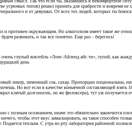
дравый смысл. Так что если ты, оказавшись в некомфортной ситу
е угрюмых типов) решил принять для храбрости и вовремя не ос
 генерального и от девушки. От всех тех людей, которых ты боялся
ыл и противен окружающим. Но алкоголизм имеет такое же отнош
будем развивать, и так все понятно. Еще раз – берегись!
 очень глупый коктейль «Лонг-Айленд айс ти», тупой, как жажд
 дурацкий день
овый ликер, лимонный сок, сахар. Пропорции опциональны, никто
хочешь. Но вот если в качестве коньячной составляющей взять 18
ожрал клятый долгоносик, он же филоксера), тут уж получается о
жно с полным осознанием, иначе это обязательно закончится пло
ничего, чтобы этот вкус замаскировать, на такое способен тольк
0. Подается теплым. С утра во рту лаборатория районной поликли