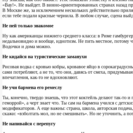
«Вау!». Не выйдет. В винно-ориентированных странах назад пр
В Москве же, за исключением нескольких действительно прилич
если тебе подали красные чернила. В любом случае, сцена выйд
Не пей только знакомое
Ну как американцы нижнего среднего класса: в Риме гамбургер
недальновидно и вообще, идиотизм. Не пить местное, потому чт
Водочки и дома можно.
Не кидайся на туристические заманухи
Рисовая водка с кровью кобры, кровавое яйцо в сорокаградусн
сами потребляют, а не то, что они, давясь от смеха, придумыв
впечатления, как-то не вдохновляют.
Не учи бармена его ремеслу
Ты, конечно, твердо знаешь, что этот коктейль делают так-то
геморрой», а черт знает что. Ты сам на бармена учился с детск
модификаторов. А еще важны: страна, школа, авторская подача
скажи: «взболтать мол, но не смешивать». Но не уточнить, а по
Не напивайся с перепугу