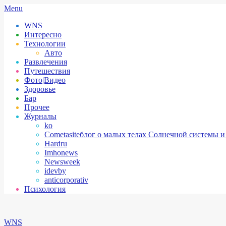
Skip
Secondary
Menu
to
Navigation
WNS
content
Menu
Интересно
Технологии
Авто
Развлечения
Путешествия
Фото|Видео
Здоровье
Бар
Прочее
Журналы
ko
Cometasite
блог о малых телах Солнечной системы и
Hardru
Imhonews
Newsweek
idevby
anticorporativ
Психология
WNS