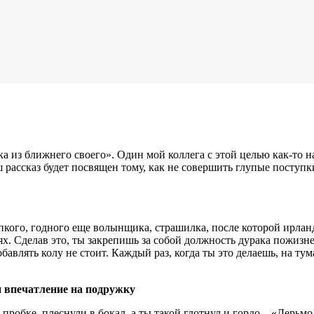
ка из ближнего своего». Один мой коллега с этой целью как-то на
ш рассказ будет посвящен тому, как не совершить глупые поступ
епкого, годного еще волынщика, страшилка, после которой ирла
х. Сделав это, ты закрепишь за собой должность дурака пожизн
бавлять колу не стоит. Каждый раз, когда ты это делаешь, на т
и впечатление на подружку
пробке, плеснули в бокал, а ты такой глотнул и гордо – «Дерьмо! 