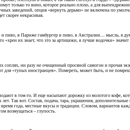
имут только то вино, которое реально плохо, а для выпендрежн
ных заведений, опция «вернуть дерьмо» не включена по умолчан
ет скорее некрасивая.
 и пиво, в Париже гамбургер и пиво, в Австралии… мысль, я ду
о «хрен их знает, что это за артишоки, я лучше водочки» значит 
ых соплях, ни разу не очищенный просяной самогон и прочая экз
ают для «тупых иностранцев». Помереть, может быть, и не помреш
 и подают в том-то. И еще насыпают дорожку из молотого кофе, 
их лет. Так вот. Состав, подача, тара, украшения, дополнительны
, время года, местные вкусы и традиции. Словом, вариантов каж
том возмущаться – глупость.