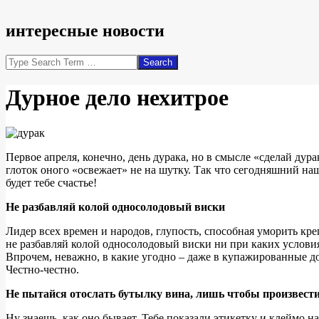
интересные новости
Search
Дурное дело нехитрое
Первое апреля, конечно, день дурака, но в смысле «сделай дура
глоток оного «освежает» не на шутку. Так что сегодняшний на
будет тебе счастье!
Не разбавляй колой односолодовый виски
Лидер всех времен и народов, глупость, способная уморить кр
не разбавляй колой односолодовый виски ни при каких условия
Впрочем, неважно, в какие угодно – даже в купажированные до
Честно-честно.
Не пытайся отослать бутылку вина, лишь чтобы произвест
Ну знаешь, как оно бывает. Тебе показали этикетку и клеймо на 