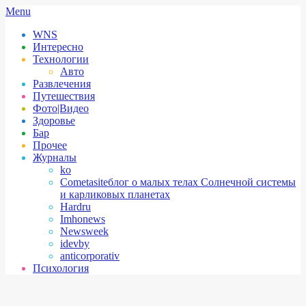
Skip
Secondary
Menu
to
Navigation
WNS
content
Menu
Интересно
Технологии
Авто
Развлечения
Путешествия
Фото|Видео
Здоровье
Бар
Прочее
Журналы
ko
Cometasite
блог о малых телах Солнечной системы
и карликовых планетах
Hardru
Imhonews
Newsweek
idevby
anticorporativ
Психология