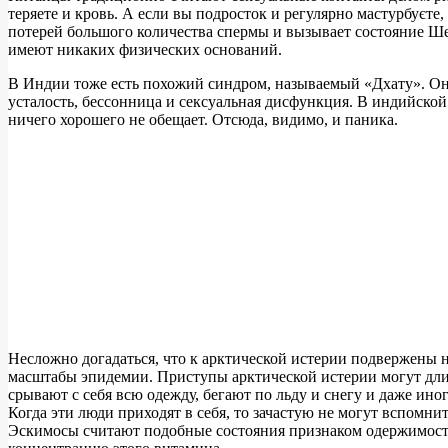
теряете и кровь. А если вы подросток и регулярно мастурбуєте,
потерей большого количества спермы и вызывает состояние Ше
имеют никаких физических оснований.
В Индии тоже есть похожий синдром, называемый «Дхату». Он т
усталость, бессонница и сексуальная дисфункция. В индийской
ничего хорошего не обещает. Отсюда, видимо, и паника.
Несложно догадаться, что к арктической истерии подвержены 
масштабы эпидемии. Приступы арктической истерии могут длить
срывают с себя всю одежду, бегают по льду и снегу и даже ино
Когда эти люди приходят в себя, то зачастую не могут вспомни
Эскимосы считают подобные состояния признаком одержимости