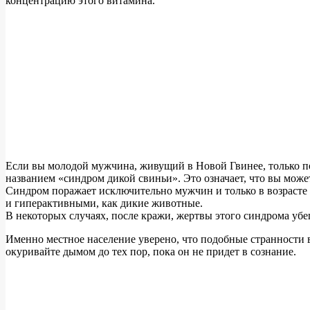
концентрацию этого витамина.
Если вы молодой мужчина, живущий в Новой Гвинее, только по
названием «синдром дикой свиньи». Это означает, что вы может
Синдром поражает исключительно мужчин и только в возрасте 2
и гиперактивными, как дикие животные.
В некоторых случаях, после кражи, жертвы этого синдрома убег
Именно местное население уверено, что подобные странности 
окуривайте дымом до тех пор, пока он не придет в сознание.