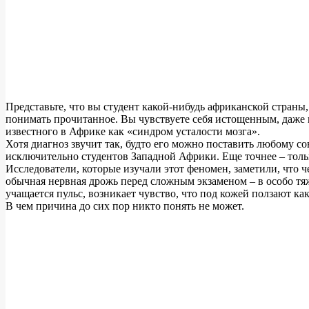
Представьте, что вы студент какой-нибудь африканской страны
понимать прочитанное. Вы чувствуете себя истощенным, даже г
известного в Африке как «синдром усталости мозга».
Хотя диагноз звучит так, будто его можно поставить любому с
исключительно студентов Западной Африки. Еще точнее – тольк
Исследователи, которые изучали этот феномен, заметили, что 
обычная нервная дрожь перед сложным экзаменом – в особо тяже
учащается пульс, возникает чувство, что под кожей ползают ка
В чем причина до сих пор никто понять не может.