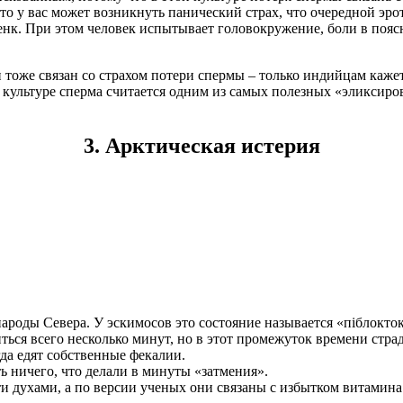
 то у вас может возникнуть панический страх, что очередной эро
нк. При этом человек испытывает головокружение, боли в пояс
оже связан со страхом потери спермы – только индийцам кажетс
 культуре сперма считается одним из самых полезных «эликсиров
3. Арктическая истерия
народы Севера. У эскимосов это состояние называется «піблокт
ся всего несколько минут, но в этот промежуток времени страд
гда едят собственные фекалии.
ть ничего, что делали в минуты «затмения».
 духами, а по версии ученых они связаны с избытком витамина