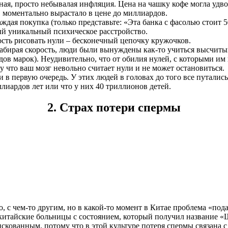
я, просто небывалая инфляция. Цена на чашку кофе могла удвоит
, моментально вырастало в цене до миллиардов.
ждая покупка (только представьте: «Эта банка с фасолью стоит 5
вый уникальный психическое расстройство.
сть рисовать нули – бесконечный цепочку кружочков.
бирая скорость, люди были вынуждены как-то учиться высчитыва
в марок). Неудивительно, что от обилия нулей, с которыми им 
му что ваш мозг невольно считает нули и не может остановиться.
в первую очередь. У этих людей в головах до того все путались
лиардов лет или что у них 40 триллионов детей.
2. Страх потери спермы
, с чем-то другим, но в какой-то момент в Китае проблема «под
китайские больницы с состоянием, который получил название «
ованным, потому что в этой культуре потеря спермы связана с 