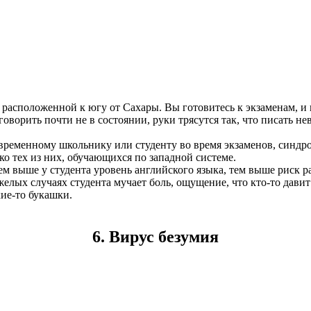
, расположенной к югу от Сахары. Вы готовитесь к экзаменам, и
оворить почти не в состоянии, руки трясутся так, что писать н
овременному школьнику или студенту во время экзаменов, синдро
о тех из них, обучающихся по западной системе.
чем выше у студента уровень английского языка, тем выше риск 
лых случаях студента мучает боль, ощущение, что кто-то давит 
кие-то букашки.
6. Вирус безумия