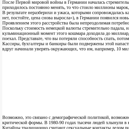
После Первой мировой войны в Германии началась стремительна
приходилось постоянно менять, то что стоило миллионы марок
В результате неразберихи и ужаса, которыми сопровождалась ка
нет, постойте, цена снова выросла»), в Германии появился но
Проявлением этого расстройства была непреодолимая потребно
Поскольку стоимость немецкой валюты стремительно падала, на
кульминационный момент этого кошмара доходила до миллиардо
поехал. Представьте, что вы потеряли способность спать, пото
Кассиры, бухгалтеры и банкиры были подвержены этой напасти 
вдруг начинали уверять окружающих, что им, например, 10 мил
Возможно, это связано с демографической политикой, возможно
критической формы. В 1980-90 годах тысячи людей хлынули в 
Китайцы традиционно считают сексуальные контакты делом риск