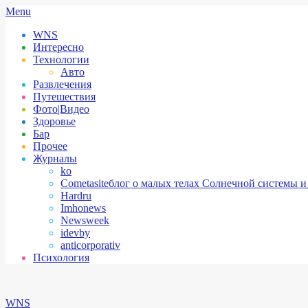
Skip
Secondary
Menu
to
Navigation
WNS
content
Menu
Интересно
Технологии
Авто
Развлечения
Путешествия
Фото|Видео
Здоровье
Бар
Прочее
Журналы
ko
Cometasite
блог о малых телах Солнечной системы и
Hardru
Imhonews
Newsweek
idevby
anticorporativ
Психология
WNS