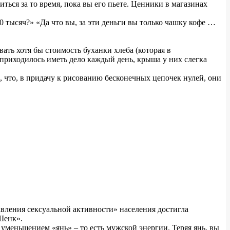
ься за то время, пока вы его пьете. Ценники в магазинах
0 тысяч?» «Да что вы, за эти деньги вы только чашку кофе …
ть хотя бы стоимость буханки хлеба (которая в
приходилось иметь дело каждый день, крыша у них слегка
, что, в придачу к рисованию бесконечных цепочек нулей, они
авления сексуальной активности» населения достигла
Шенк».
уменьшением «янь» – то есть мужской энергии. Теряя янь, вы