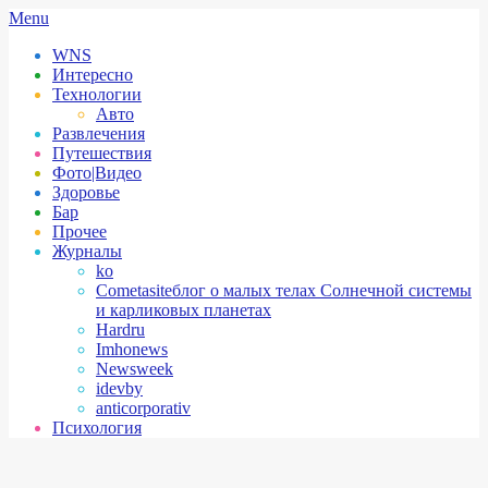
Skip
Secondary
Menu
to
Navigation
WNS
content
Menu
Интересно
Технологии
Авто
Развлечения
Путешествия
Фото|Видео
Здоровье
Бар
Прочее
Журналы
ko
Cometasite
блог о малых телах Солнечной системы
и карликовых планетах
Hardru
Imhonews
Newsweek
idevby
anticorporativ
Психология