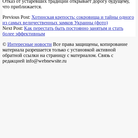
Отказ от устаревших традиций открывает дорогу будущему,
что приближается.
2018-
Previous Post:
Хотинская крепость: сокровища и тайны одного
09-
из самых величественных замков Украины (фото)
16
Next Post:
Как перестать быть постоянно занятым и стать
более эффективным
©
Интересные новости
Все права защищены, копирование
материала разрешается только с установкой активной
обратной ссылки на страницу с материалом. Связь с
редакцией info@webnewsite.ru