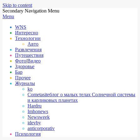
Skip to content
Secondary Navigation Menu
Menu
WNS
Интересно
Технологии
Авто
Развлечения
Путешествия
Фото|Видео
Здоровье
Бар
Прочее
Журналы
ko
Cometasite
блог о малых телах Солнечной системы
и карликовых планетах
Hardru
Imhonews
Newsweek
idevby
anticorporativ
Психология