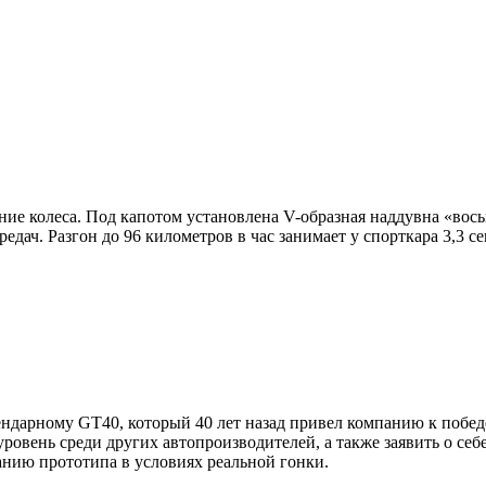
ие колеса. Под капотом установлена V-образная наддувна «вось
едач. Разгон до 96 километров в час занимает у спорткара 3,3 с
ендарному GT40, который 40 лет назад привел компанию к побе
уровень среди других автопроизводителей, а также заявить о себ
ванию прототипа в условиях реальной гонки.