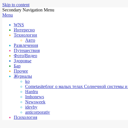
Skip to content
Secondary Navigation Menu
Menu
WNS
Интересно
Технологии
Авто
Развлечения
Путешествия
Фото|Видео
Здоровье
Бар
Прочее
Журналы
ko
Cometasite
блог о малых телах Солнечной системы и
Hardru
Imhonews
Newsweek
idevby
anticorporativ
Психология