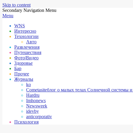
Skip to content
Secondary Navigation Menu
Menu
WNS
Интересно
Технологии
Авто
Развлечения
Путешествия
Фото|Видео
Здоровье
Бар
Прочее
Журналы
ko
Cometasite
блог о малых телах Солнечной системы и
Hardru
Imhonews
Newsweek
idevby
anticorporativ
Психология