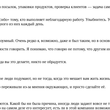
а посылок, упаковки продуктов, проверка клиентов — задача сам
сибо» тому, кто выполняет неблагодарную работу. Улыбнитесь. 
дного из них каждый день.
роумный. Очень редко я, возможно, даже и был таким, но в осно
сти говорить. Я понимаю, что говорю не потому, что другим инт
да вы это делаете, никто не обрадуется.
е люди подумают, но не тогда, когда это мешает вам жить жизнь
о переживали из-за мнения окружающих, и просто сделайте её.
тся. Какой бы ни была причина, иногда люди задают вовсе не то
 на самом деле его интересует, есть ли в этой компании возможн