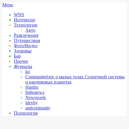
Skip
Secondary
Menu
to
Navigation
WNS
content
Menu
Интересно
Технологии
Авто
Развлечения
Путешествия
Фото|Видео
Здоровье
Бар
Прочее
Журналы
ko
Cometasite
блог о малых телах Солнечной системы
и карликовых планетах
Hardru
Imhonews
Newsweek
idevby
anticorporativ
Психология