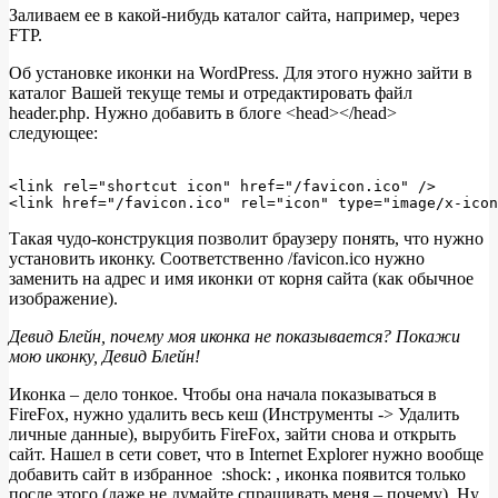
Заливаем ее в какой-нибудь каталог сайта, например, через
FTP.
Об установке иконки на WordPress. Для этого нужно зайти в
каталог Вашей текуще темы и отредактировать файл
header.php. Нужно добавить в блоге <head></head>
следующее:
<link rel="shortcut icon" href="/favicon.ico" />

Такая чудо-конструкция позволит браузеру понять, что нужно
установить иконку. Соответственно /favicon.ico нужно
заменить на адрес и имя иконки от корня сайта (как обычное
изображение).
Девид Блейн, почему моя иконка не показывается? Покажи
мою иконку, Девид Блейн!
Иконка – дело тонкое. Чтобы она начала показываться в
FireFox, нужно удалить весь кеш (Инструменты -> Удалить
личные данные), вырубить FireFox, зайти снова и открыть
сайт. Нашел в сети совет, что в Internet Explorer нужно вообще
добавить сайт в избранное :shock: , иконка появится только
после этого (даже не думайте спрашивать меня – почему). Ну