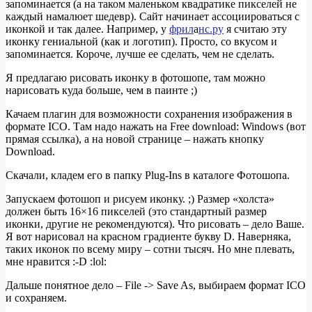
запоминается (а на таком маленьком квадратике пикселей не
каждый намалюет шедевр). Сайт начинает ассоциироваться с
иконкой и так далее. Например, у
фрил
а
нс.ру
я считаю эту
иконку гениальной (как и логотип). Просто, со вкусом и
запоминается. Короче, лучше ее сделать, чем не сделать.
Я предлагаю рисовать иконку в фотошопе, там можно
нарисовать куда больше, чем в паинте ;)
Качаем плагин для возможности сохранения изображения в
формате ICO. Там надо нажать на Free download: Windows (вот
прямая ссылка), а на новой странице – нажать кнопку
Download.
Скачали, кладем его в папку Plug-Ins в каталоге Фотошопа.
Запускаем фотошоп и рисуем иконку. ;) Размер «холста»
должен быть 16×16 пикселей (это стандартный размер
иконки, другие не рекомендуются). Что рисовать – дело Ваше.
Я вот нарисовал на красном градиенте букву D. Наверняка,
таких иконок по всему миру – сотни тысяч. Но мне плевать,
мне нравится :-D :lol:
Дальше понятное дело – File -> Save As, выбираем формат ICO
и сохраняем.