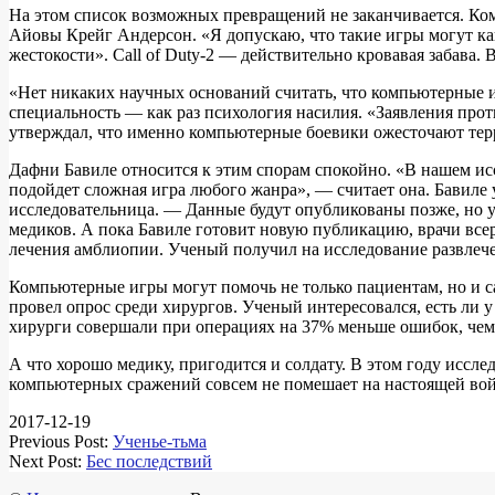
На этом список возможных превращений не заканчивается. Ком
Айовы Крейг Андерсон. «Я допускаю, что такие игры могут как
жестокости». Call of Duty-2 — действительно кровавая забава. 
«Нет никаких научных оснований считать, что компьютерные 
специальность — как раз психология насилия. «Заявления про
утверждал, что именно компьютерные боевики ожесточают терр
Дафни Бавиле относится к этим спорам спокойно. «В нашем исс
подойдет сложная игра любого жанра», — считает она. Бавиле
исследовательница. — Данные будут опубликованы позже, но у
медиков. А пока Бавиле готовит новую публикацию, врачи все
лечения амблиопии. Ученый получил на исследование развлеч
Компьютерные игры могут помочь не только пациентам, но и са
провел опрос среди хирургов. Ученый интересовался, есть ли у
хирурги совершали при операциях на 37% меньше ошибок, чем 
А что хорошо медику, пригодится и солдату. В этом году исс
компьютерных сражений совсем не помешает на настоящей войн
2017-12-19
Previous Post:
Ученье-тьма
Next Post:
Бес последствий