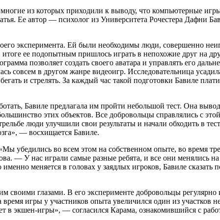
многие из которых приходили к выводу, что компьютерные игры 
тья. Ее автор — психолог из Университета Рочестера Дафни Бав
своего эксперимента. Ей были необходимы люди, совершенно не
 В итоге ее подопытным пришлось играть в непохожие друг на д
грамма позволяет создать своего аватара и управлять его дальн
ь совсем в другом жанре видеоигр. Исследовательница усадила и
гать и стрелять. За каждый час такой подготовки Бавиле плати
ботать, Бавиле предлагала им пройти небольшой тест. Она выво
льшинство этих объектов. Все добровольцы справлялись с этой 
ельбе люди улучшили свои результаты и начали обходить в тест
зга», — восхищается Бавиле.
«Мы убедились во всем этом на собственном опыте, во время т
ва. — У нас играли самые разные ребята, и все они менялись на
 именно меняется в головах у заядлых игроков, Бавиле сказать 
м своими глазами. В его эксперименте добровольцы регулярно 
а время игры у участников опыта увеличился один из участков 
ает в экшен-игры», — согласился Карама, ознакомившийся с раб