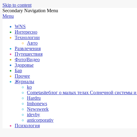
Skip to content
Secondary Navigation Menu
Menu
WNS
Интересно
Технологии
Авто
Развлечения
Путешествия
Фото|Видео
Здоровье
Бар
Прочее
Журналы
ko
Cometasite
блог о малых телах Солнечной системы и
Hardru
Imhonews
Newsweek
idevby
anticorporativ
Психология