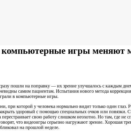
о компьютерные игры меняют м
разу пошли на поправку — их зрение улучшалось с каждым дне
ли очевидны самим пациентам. Испытания нового метода коррек
играли в компьютерные игры.
и, при которой у человека нормально видит только один глаз. 
акрыть здоровый с помощью специальных очков или повязки. Со
а перестраивает свою работу слишком неохотно. Но там, где не 
ворят, что видеоигры серьезно нагружают зрение. Хорошая трен
убликовал на прошлой неделе.