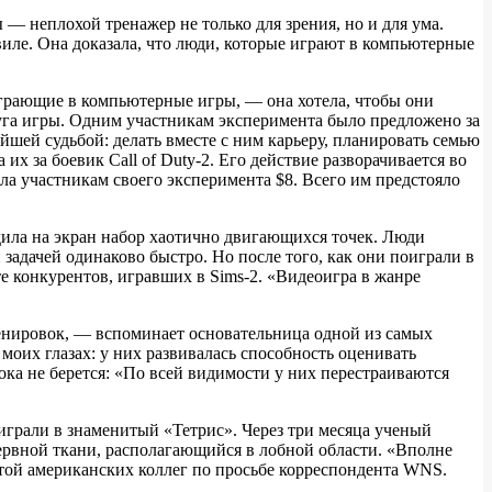
— неплохой тренажер не только для зрения, но и для ума.
иле. Она доказала, что люди, которые играют в компьютерные
играющие в компьютерные игры, — она хотела, чтобы они
руга игры. Одним участникам эксперимента было предложено за
ейшей судьбой: делать вместе с ним карьеру, планировать семью
х за боевик Call of Duty-2. Его действие разворачивается во
ла участникам своего эксперимента $8. Всего им предстояло
дила на экран набор хаотично двигающихся точек. Люди
задачей одинаково быстро. Но после того, как они поиграли в
е конкурентов, игравших в Sims-2. «Видеоигра в жанре
ренировок, — вспоминает основательница одной из самых
 моих глазах: у них развивалась способность оценивать
пока не берется: «По всей видимости у них перестраиваются
играли в знаменитый «Тетрис». Через три месяца ученый
нервной ткани, располагающийся в лобной области. «Вполне
отой американских коллег по просьбе корреспондента WNS.