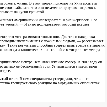
гроков к жизни. В этом уверен психолог из Университета
е стоит забывать, что они незаметно приучают игроков к
азрывает на куски гранатой.
окаивает американский исследователь Крис Фергюсон. Его
ет ученый. — Я знаю исследователя, который всерьез
ит, что мозг развивают только они. Для этого наверняка
мы проводим эксперименты с пожилыми людьми, — рассказывает
е». Такие результаты способны всерьез заинтересовать многих
я новая фаза клинических испытаний его «игрового» метода
ицинского центра Beth Israel Джеймс Россер. В 2007 году он
это далеко не бесполезный груз. Увлекавшиеся видеоиграми
стрее.
ытый отчет. В нем специалисты утверждали, что опыт
детства тренирует свою реакцию на виртуальных оппонентах.