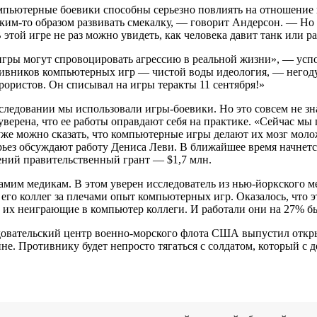
пьютерные боевики способны серьезно повлиять на отношение и
им-то образом развивать смекалку, — говорит Андерсон. — Но н
В этой игре не раз можно увидеть, как человека давит танк или р
игры могут спровоцировать агрессию в реальной жизни», — усп
тивников компьютерных игр — чистой воды идеология, — негоду
ористов. Он списывал на игры теракты 11 сентября!»
ледовании мы использовали игры-боевики. Но это совсем не знач
 уверена, что ее работы оправдают себя на практике. «Сейчас 
же можно сказать, что компьютерные игры делают их мозг молож
рьез обсуждают работу Дениса Леви. В ближайшее время начнетс
ений правительственный грант — $1,7 млн.
мим медикам. В этом уверен исследователь из нью-йоркского мед
 его коллег за плечами опыт компьютерных игр. Оказалось, что 
их неиграющие в компьютер коллеги. И работали они на 27% бы
ледовательский центр военно-морского флота США выпустил откр
е. Противнику будет непросто тягаться с солдатом, который с 