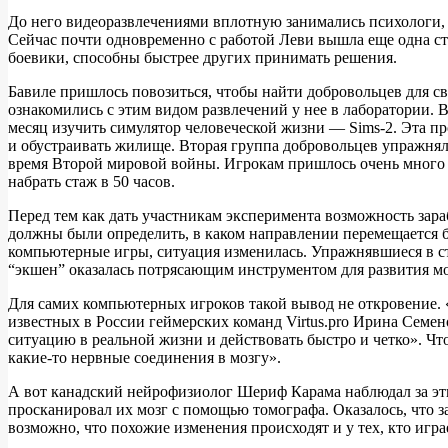
До него видеоразвлечениями вплотную занимались психологи, 
Сейчас почти одновременно с работой Леви вышла еще одна ста
боевики, способны быстрее других принимать решения.
Бавиле пришлось повозиться, чтобы найти добровольцев для 
ознакомились с этим видом развлечений у нее в лаборатории.
месяц изучить симулятор человеческой жизни — Sims-2. Эта про
и обустраивать жилище. Вторая группа добровольцев упражнялас
время Второй мировой войны. Игрокам пришлось очень много бе
набрать стаж в 50 часов.
Перед тем как дать участникам эксперимента возможность зара
должны были определить, в каком направлении перемещается бо
компьютерные игры, ситуация изменилась. Упражнявшиеся в стр
“экшен” оказалась потрясающим инструментом для развития мо
Для самих компьютерных игроков такой вывод не откровение. 
известных в России геймерских команд Virtus.pro Ирина Семено
ситуацию в реальной жизни и действовать быстро и четко». Что
какие-то нервные соединения в мозгу».
А вот канадский нейрофизиолог Шериф Карама наблюдал за эти
просканировал их мозг с помощью томографа. Оказалось, что з
возможно, что похожие изменения происходят и у тех, кто игр