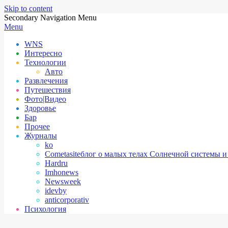
Skip to content
Secondary Navigation Menu
Menu
WNS
Интересно
Технологии
Авто
Развлечения
Путешествия
Фото|Видео
Здоровье
Бар
Прочее
Журналы
ko
Cometasite
блог о малых телах Солнечной системы и
Hardru
Imhonews
Newsweek
idevby
anticorporativ
Психология