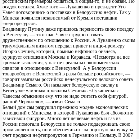
российским премьером общаться, в общем-то, и не обязан. Но
осадок остался. Хуже того — Лукашенко и президент Уго
Чавес договорились о поставках в Белоруссию нефти. Так у
Минска появился независимый от Кремля поставщик
энергоресурсов.
Владимиру Путину даже пришлось переносить свою поездку
в Венесуэлу — этот шаг Чавеса трудно назвать
дружественным по отношению к России. А Лукашенко своим
триумфальным визитом передал привет и вице-премьеру
Игорю Сечину, который, помимо нефтяного бизнеса,
курирует отношения Москвы и Каракаса. «Несмотря на все
громкие заявления, у нас нет реальных экономических
сдвигов в отношениях с Венесуэлой. А у Белоруссии
товарооборот с Венесуэлой в разы больше российского», —
говорит замглавы российско-венесуэльского делового совета
Владимир Семаго. Он называет белорусскую сделку в
Венесуэле «личным провалом Сечина». «Лукашенко с
Чавесом объяснили ему, что не надо считать себя фигурой,
равной Черчиллю», — язвит Семаго.
Белый дом сам разрушил прежнюю модель экономических
отношений с Минском, в которой Лукашенко был абсолютно
зависимой фигурой. Много лет дешевые нефть и газ из
России помогали Белоруссии не только поддерживать свою
промышленность, но и обеспечивать экспортную выручку за
счет продажи нефтепродуктов в Германию и Польшу. В 2007