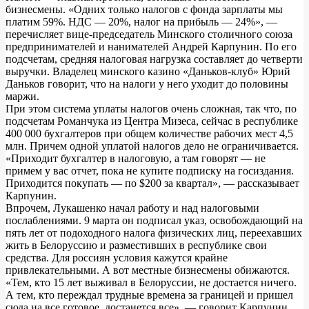
бизнесмены. «Одних только налогов с фонда зарплаты мы
платим 59%. НДС — 20%, налог на прибыль — 24%», —
перечисляет вице-председатель Минского столичного союза
предпринимателей и нанимателей Андрей Карпунин. По его
подсчетам, средняя налоговая нагрузка составляет до четверти
выручки. Владелец минского казино «Даньков-клуб» Юрий
Даньков говорит, что на налоги у него уходит до половины
маржи.
При этом система уплаты налогов очень сложная, так что, по
подсчетам Романчука из Центра Мизеса, сейчас в республике
400 000 бухгалтеров при общем количестве рабочих мест 4,5
млн. Причем одной уплатой налогов дело не ограничивается.
«Приходит бухгалтер в налоговую, а там говорят — не
примем у вас отчет, пока не купите подписку на госиздания.
Приходится покупать — по $200 за квартал», — рассказывает
Карпунин.
Впрочем, Лукашенко начал работу и над налоговыми
послаблениями. 9 марта он подписал указ, освобождающий на
пять лет от подоходного налога физических лиц, переехавших
жить в Белоруссию и разместивших в республике свои
средства. Для россиян условия кажутся крайне
привлекательными. А вот местные бизнесмены обижаются.
«Тем, кто 15 лет выживал в Белоруссии, не достается ничего.
А тем, кто переждал трудные времена за границей и пришел
сюда на все готовое, достанется все», — говорит Карпунин.