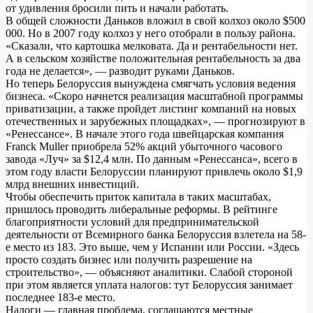
от удивления бросили пить и начали работать.
В общей сложности Даньков вложил в свой колхоз около $500
000. Но в 2007 году колхоз у него отобрали в пользу района.
«Сказали, что картошка мелковата. Да и рентабельности нет.
А в сельском хозяйстве положительная рентабельность за два
года не делается», — разводит руками Даньков.
Но теперь Белоруссия вынуждена смягчать условия ведения
бизнеса. «Скоро начнется реализация масштабной программы
приватизации, а также пройдет листинг компаний на новых
отечественных и зарубежных площадках», — прогнозируют в
«Ренессансе». В начале этого года швейцарская компания
Franck Muller приобрела 52% акций убыточного часового
завода «Луч» за $12,4 млн. По данным «Ренессанса», всего в
этом году власти Белоруссии планируют привлечь около $1,9
млрд внешних инвестиций.
Чтобы обеспечить приток капитала в таких масштабах,
пришлось проводить либеральные реформы. В рейтинге
благоприятности условий для предпринимательской
деятельности от Всемирного банка Белоруссия взлетела на 58-
е место из 183. Это выше, чем у Испании или России. «Здесь
просто создать бизнес или получить разрешение на
строительство», — объясняют аналитики. Слабой стороной
при этом является уплата налогов: тут Белоруссия занимает
последнее 183-е место.
Налоги — главная проблема, соглашаются местные