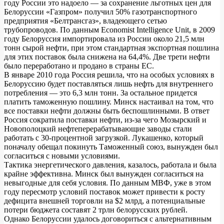
году России это надоело — за сохранение льготных цен для
Белоруссии «Газпром» получил 50% газотранспортного
предприятия «Белтрансгаз», владеющего сетью
трубопроводов. По данным Economist Intelligence Unit, в 2009
году Белоруссия импортировала из России около 21,5 млн
тонн сырой нефти, при этом стандартная экспортная пошлина
для этих поставок была снижена на 64,4%. Две трети нефти
было переработано и продано в страны ЕС.
В январе 2010 года Россия решила, что на особых условиях в
Белоруссию будет поставляться лишь нефть для внутреннего
потребления — это 6,3 млн тонн. За остальное придется
платить таможенную пошлину. Минск настаивал на том, что
все поставки нефти должны быть беспошлинными. В ответ
Россия сократила поставки нефти, из-за чего Мозырский и
Новополоцкий нефтеперерабатывающие заводы стали
работать с 30-процентной загрузкой. Лукашенко, который
поначалу обещал покинуть Таможенный союз, вынужден был
согласиться с новыми условиями.
Тактика энергетического давления, казалось, работала и была
крайне эффективна. Минск был вынужден согласиться на
невыгодные для себя условия. По данным МВФ, уже в этом
году пересмотр условий поставок может привести к росту
дефицита внешней торговли на $2 млрд, а потенциальные
потери бюджета составят 2 трлн белорусских рублей.
Однако Белоруссии удалось договориться с альтернативным