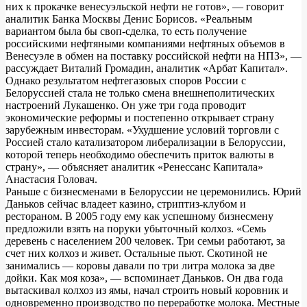
них к прокачке венесуэльской нефти не готов», — говорит
аналитик Банка Москвы Денис Борисов. «Реальным
вариантом была бы своп-сделка, то есть получение
российскими нефтяными компаниями нефтяных объемов в
Венесуэле в обмен на поставку российской нефти на НПЗ», —
рассуждает Виталий Громадин, аналитик «Арбат Капитал».
Однако результатом нефтегазовых споров России с
Белоруссией стала не только смена внешнеполитических
настроений Лукашенко. Он уже три года проводит
экономические реформы и постепенно открывает страну
зарубежным инвесторам. «Ухудшение условий торговли с
Россией стало катализатором либерализации в Белоруссии,
которой теперь необходимо обеспечить приток валюты в
страну», — объясняет аналитик «Ренессанс Капитала»
Анастасия Головач.
Раньше с бизнесменами в Белоруссии не церемонились. Юрий
Даньков сейчас владеет казино, стриптиз-клубом и
рестораном. В 2005 году ему как успешному бизнесмену
предложили взять на поруки убыточный колхоз. «Семь
деревень с населением 200 человек. Три семьи работают, за
счет них колхоз и живет. Остальные пьют. Скотиной не
занимались — коровы давали по три литра молока за две
дойки. Как моя коза», — вспоминает Даньков. Он два года
вытаскивал колхоз из ямы, начал строить новый коровник и
одновременно производство по переработке молока. Местные