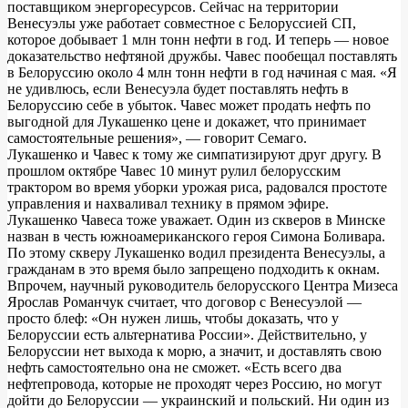
поставщиком энергоресурсов. Сейчас на территории
Венесуэлы уже работает совместное с Белоруссией СП,
которое добывает 1 млн тонн нефти в год. И теперь — новое
доказательство нефтяной дружбы. Чавес пообещал поставлять
в Белоруссию около 4 млн тонн нефти в год начиная с мая. «Я
не удивлюсь, если Венесуэла будет поставлять нефть в
Белоруссию себе в убыток. Чавес может продать нефть по
выгодной для Лукашенко цене и докажет, что принимает
самостоятельные решения», — говорит Семаго.
Лукашенко и Чавес к тому же симпатизируют друг другу. В
прошлом октябре Чавес 10 минут рулил белорусским
трактором во время уборки урожая риса, радовался простоте
управления и нахваливал технику в прямом эфире.
Лукашенко Чавеса тоже уважает. Один из скверов в Минске
назван в честь южноамериканского героя Симона Боливара.
По этому скверу Лукашенко водил президента Венесуэлы, а
гражданам в это время было запрещено подходить к окнам.
Впрочем, научный руководитель белорусского Центра Мизеса
Ярослав Романчук считает, что договор с Венесуэлой —
просто блеф: «Он нужен лишь, чтобы доказать, что у
Белоруссии есть альтернатива России». Действительно, у
Белоруссии нет выхода к морю, а значит, и доставлять свою
нефть самостоятельно она не сможет. «Есть всего два
нефтепровода, которые не проходят через Россию, но могут
дойти до Белоруссии — украинский и польский. Ни один из