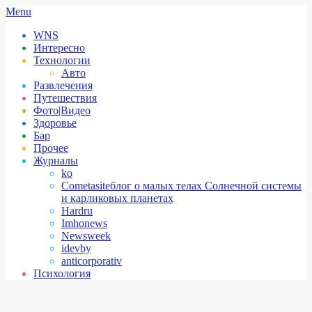
Skip
Secondary
Menu
to
Navigation
WNS
content
Menu
Интересно
Технологии
Авто
Развлечения
Путешествия
Фото|Видео
Здоровье
Бар
Прочее
Журналы
ko
Cometasite
блог о малых телах Солнечной системы
и карликовых планетах
Hardru
Imhonews
Newsweek
idevby
anticorporativ
Психология