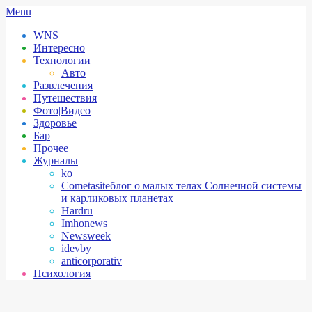
Skip
Secondary
Menu
to
Navigation
WNS
content
Menu
Интересно
Технологии
Авто
Развлечения
Путешествия
Фото|Видео
Здоровье
Бар
Прочее
Журналы
ko
Cometasite
блог о малых телах Солнечной системы
и карликовых планетах
Hardru
Imhonews
Newsweek
idevby
anticorporativ
Психология