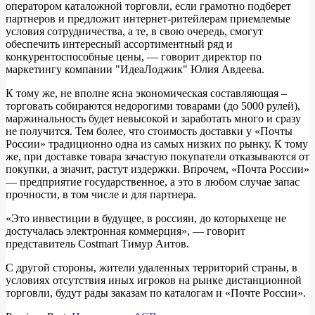
оператором каталожной торговли, если грамотно подберет
партнеров и предложит интернет-ритейлерам приемлемые
условия сотрудничества, а те, в свою очередь, смогут
обеспечить интересный ассортиментный ряд и
конкурентоспособные цены, — говорит директор по
маркетингу компании "ИдеаЛоджик" Юлия Авдеева.
К тому же, не вполне ясна экономическая составляющая –
торговать собираются недорогими товарами (до 5000 рулей),
маржинальность будет невысокой и заработать много и сразу
не получится. Тем более, что стоимость доставки у «Почты
России» традиционно одна из самых низких по рынку. К тому
же, при доставке товара зачастую покупатели отказываются от
покупки, а значит, растут издержки. Впрочем, «Почта России»
— предприятие государственное, а это в любом случае запас
прочности, в том числе и для партнера.
«Это инвестиции в будущее, в россиян, до которыхеще не
достучалась электронная коммерция», — говорит
представитель Costmart Тимур Аитов.
С другой стороны, жители удаленных территорий страны, в
условиях отсутствия иных игроков на рынке дистанционной
торговли, будут рады заказам по каталогам и «Почте России».