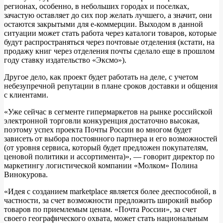
регионах, особенно, в небольших городах и поселках,
зачастую оставляет до сих пор желать лучшего, а значит, они
остаются закрытыми для e-коммерции. Выходом в данной
ситуации может стать работа через каталоги товаров, которые
будут распространяться через почтовые отделения (кстати, на
продажу книг через отделения почты сделало еще в прошлом
году ставку издательство «Эксмо»).
Другое дело, как проект будет работать на деле, с учетом
небезупречной репутации в плане сроков доставки и общения
с клиентами.
«Уже сейчас в сегменте гипермаркетов на рынке российской
электронной торговли конкуренция достаточно высокая,
поэтому успех проекта Почты России во многом будет
зависеть от выбора постоянного партнера и его возможностей
(от уровня сервиса, который будет предложен покупателям,
ценовой политики и ассортимента)», — говорит директор по
маркетингу логистической компании «Молком» Полина
Винокурова.
«Идея с созданием marketplace является более дееспособной, в
частности, за счет возможности предложить широкий выбор
товаров по приемлемым ценам. «Почта России», за счет
своего географического охвата, может стать национальным