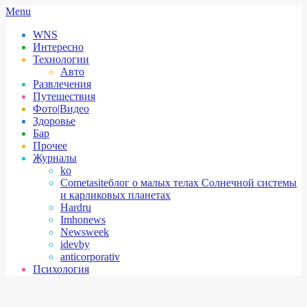
Skip
Secondary
Menu
to
Navigation
WNS
content
Menu
Интересно
Технологии
Авто
Развлечения
Путешествия
Фото|Видео
Здоровье
Бар
Прочее
Журналы
ko
Cometasite
блог о малых телах Солнечной системы
и карликовых планетах
Hardru
Imhonews
Newsweek
idevby
anticorporativ
Психология