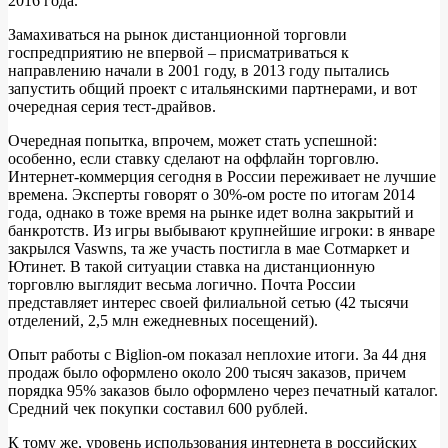
2016 года.
Замахиваться на рынок дистанционной торговли
госпредприятию не впервой – присматриваться к
направлению начали в 2001 году, в 2013 году пытались
запустить общий проект с итальянскими партнерами, и вот
очередная серия тест-драйвов.
Очередная попытка, впрочем, может стать успешной:
особенно, если ставку сделают на оффлайн торговлю.
Интернет-коммерция сегодня в России переживает не лучшие
времена. Эксперты говорят о 30%-ом росте по итогам 2014
года, однако в тоже время на рынке идет волна закрытий и
банкротств. Из игры выбывают крупнейшие игроки: в январе
закрылся Vaswns, та же участь постигла в мае Сотмаркет и
Ютинет. В такой ситуации ставка на дистанционную
торговлю выглядит весьма логично. Почта России
представляет интерес своей филиальной сетью (42 тысячи
отделений, 2,5 млн ежедневных посещений).
Опыт работы с Biglion-ом показал неплохие итоги. За 44 дня
продаж было оформлено около 200 тысяч заказов, причем
порядка 95% заказов было оформлено через печатный каталог.
Средний чек покупки составил 600 рублей.
К тому же, уровень использования интернета в российских