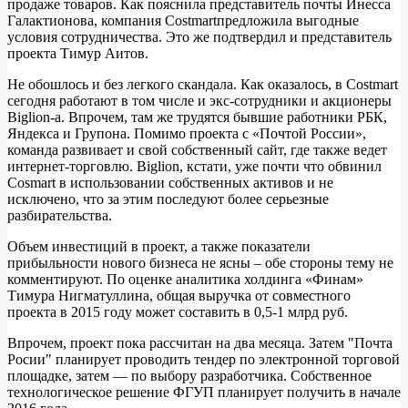
продаже товаров. Как пояснила представитель почты Инесса
Галактионова, компания Costmartпредложила выгодные
условия сотрудничества. Это же подтвердил и представитель
проекта Тимур Аитов.
Не обошлось и без легкого скандала. Как оказалось, в Costmart
сегодня работают в том числе и экс-сотрудники и акционеры
Biglion-а. Впрочем, там же трудятся бывшие работники РБК,
Яндекса и Групона. Помимо проекта с «Почтой России»,
команда развивает и свой собственный сайт, где также ведет
интернет-торговлю. Biglion, кстати, уже почти что обвинил
Cosmart в использовании собственных активов и не
исключено, что за этим последуют более серьезные
разбирательства.
Объем инвестиций в проект, а также показатели
прибыльности нового бизнеса не ясны – обе стороны тему не
комментируют. По оценке аналитика холдинга «Финам»
Тимура Нигматуллина, общая выручка от совместного
проекта в 2015 году может составить в 0,5-1 млрд руб.
Впрочем, проект пока рассчитан на два месяца. Затем "Почта
Росии" планирует проводить тендер по электронной торговой
площадке, затем — по выбору разработчика. Собственное
технологическое решение ФГУП планирует получить в начале