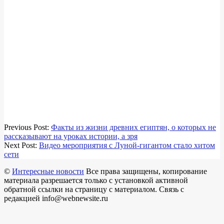
2018-
Previous Post:
Факты из жизни древних египтян, о которых не
06-
рассказывают на уроках истории, а зря
18
Next Post:
Видео мероприятия с Луной-гигантом стало хитом
сети
©
Интересные новости
Все права защищены, копирование
материала разрешается только с установкой активной
обратной ссылки на страницу с материалом. Связь с
редакцией info@webnewsite.ru