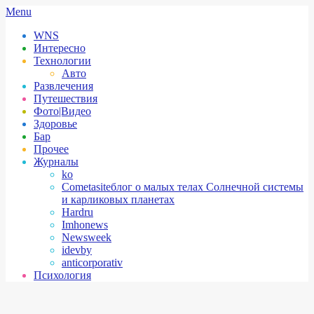
Skip
Secondary
Menu
to
Navigation
WNS
content
Menu
Интересно
Технологии
Авто
Развлечения
Путешествия
Фото|Видео
Здоровье
Бар
Прочее
Журналы
ko
Cometasite
блог о малых телах Солнечной системы
и карликовых планетах
Hardru
Imhonews
Newsweek
idevby
anticorporativ
Психология