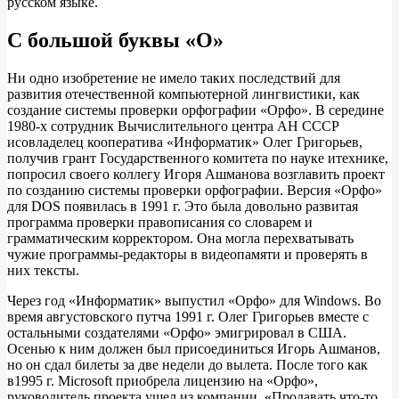
русском языке.
С большой буквы «О»
Ни одно изобретение не имело таких последствий для
развития отечественной компьютерной лингвистики, как
создание системы проверки орфографии «Орфо». В середине
1980-х сотрудник Вычислительного центра АН СССР
исовладелец кооператива «Информатик» Олег Григорьев,
получив грант Государственного комитета по науке итехнике,
попросил своего коллегу Игоря Ашманова возглавить проект
по созданию системы проверки орфографии. Версия «Орфо»
для DOS появилась в 1991 г. Это была довольно развитая
программа проверки правописания со словарем и
грамматическим корректором. Она могла перехватывать
чужие программы-редакторы в видеопамяти и проверять в
них тексты.
Через год «Информатик» выпустил «Орфо» для Windows. Во
время августовского путча 1991 г. Олег Григорьев вместе с
остальными создателями «Орфо» эмигрировал в США.
Осенью к ним должен был присоединиться Игорь Ашманов,
но он сдал билеты за две недели до вылета. После того как
в1995 г. Microsoft приобрела лицензию на «Орфо»,
руководитель проекта ушел из компании. «Продавать что-то