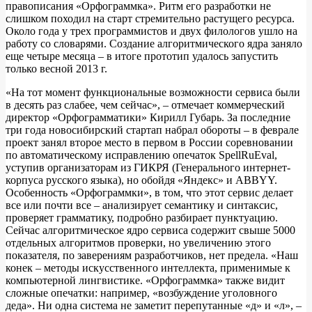
правописания «Орфограммка». Ритм его разработки не
слишком походил на старт стремительно растущего ресурса.
Около года у трех программистов и двух филологов ушло на
работу со словарями. Создание алгоритмического ядра заняло
еще четыре месяца – в итоге прототип удалось запустить
только весной 2013 г.
«На тот момент функциональные возможности сервиса были
в десять раз слабее, чем сейчас», – отмечает коммерческий
директор «Орфограмматики» Кирилл Губарь. За последние
три года новосибирский стартап набрал обороты – в феврале
проект занял второе место в первом в России соревновании
по автоматическому исправлению опечаток SpellRuEval,
уступив организаторам из ГИКРЯ (Генерального интернет-
корпуса русского языка), но обойдя «Яндекс» и ABBYY.
Особенность «Орфограммки», в том, что этот сервис делает
все или почти все – анализирует семантику и синтаксис,
проверяет грамматику, подробно разбирает пунктуацию.
Сейчас алгоритмическое ядро сервиса содержит свыше 5000
отдельных алгоритмов проверки, но увеличению этого
показателя, по заверениям разработчиков, нет предела. «Наш
конек – методы искусственного интеллекта, применимые к
компьютерной лингвистике. «Орфограммка» также видит
сложные опечатки: например, «возбуждение уголовного
деда». Ни одна система не заметит перепутанные «д» и «л», –