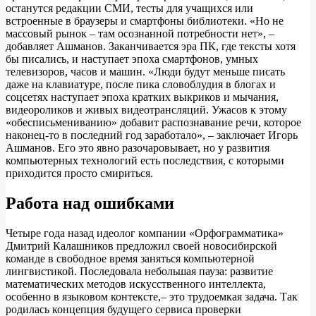
останутся редакции СМИ, тесты для учащихся или
встроенные в браузеры и смартфоны библиотеки. «Но не
массовый рынок – там осознанной потребности нет», –
добавляет Ашманов. Заканчивается эра ПК, где тексты хотя
бы писались, и наступает эпоха смартфонов, умных
телевизоров, часов и машин. «Люди будут меньше писать
даже на клавиатуре, после пика словоблудия в блогах и
соцсетях наступает эпоха кратких выкриков и мычания,
видеороликов и живых видеотрансляций. Ужасов к этому
«обесписьмениванию» добавит распознавание речи, которое
наконец-то в последний год заработало», – заключает Игорь
Ашманов. Его это явно разочаровывает, но у развития
компьютерных технологий есть последствия, с которыми
приходится просто смириться.
Работа над ошибками
Четыре года назад идеолог компании «Орфограмматика»
Дмитрий Калашников предложил своей новосибирской
команде в свободное время заняться компьютерной
лингвистикой. Последовала небольшая пауза: развитие
математических методов искусственного интеллекта,
особенно в языковом контексте,– это трудоемкая задача. Так
родилась концепция будущего сервиса проверки