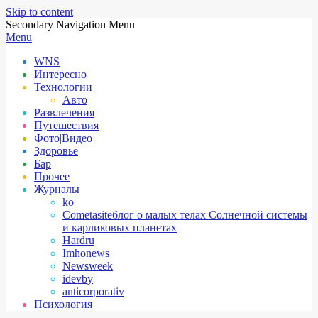
Skip to content
Secondary Navigation Menu
Menu
WNS
Интересно
Технологии
Авто
Развлечения
Путешествия
Фото|Видео
Здоровье
Бар
Прочее
Журналы
ko
Cometasite
блог о малых телах Солнечной системы
и карликовых планетах
Hardru
Imhonews
Newsweek
idevby
anticorporativ
Психология