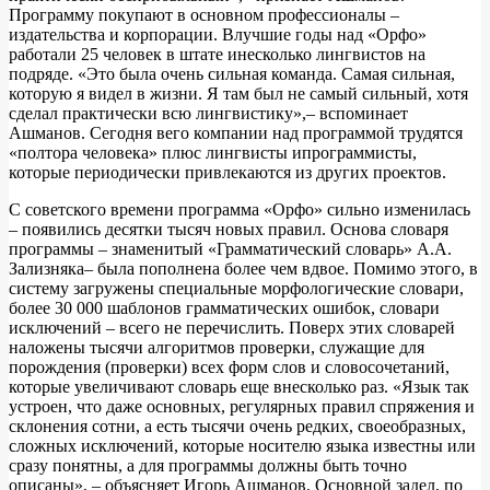
Программу покупают в основном профессионалы –
издательства и корпорации. Влучшие годы над «Орфо»
работали 25 человек в штате инесколько лингвистов на
подряде. «Это была очень сильная команда. Самая сильная,
которую я видел в жизни. Я там был не самый сильный, хотя
сделал практически всю лингвистику»,– вспоминает
Ашманов. Сегодня вего компании над программой трудятся
«полтора человека» плюс лингвисты ипрограммисты,
которые периодически привлекаются из других проектов.
С советского времени программа «Орфо» сильно изменилась
– появились десятки тысяч новых правил. Основа словаря
программы – знаменитый «Грамматический словарь» А.А.
Зализняка– была пополнена более чем вдвое. Помимо этого, в
систему загружены специальные морфологические словари,
более 30 000 шаблонов грамматических ошибок, словари
исключений – всего не перечислить. Поверх этих словарей
наложены тысячи алгоритмов проверки, служащие для
порождения (проверки) всех форм слов и словосочетаний,
которые увеличивают словарь еще внесколько раз. «Язык так
устроен, что даже основных, регулярных правил спряжения и
склонения сотни, а есть тысячи очень редких, своеобразных,
сложных исключений, которые носителю языка известны или
сразу понятны, а для программы должны быть точно
описаны», – объясняет Игорь Ашманов. Основной задел, по