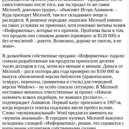
самостоятельно после того, как ты продал то же самое
Microsoft, довольно трудно,– объясняет Игорь Ашманов. –
Куда приходит Microsoft, там все складывают вещи и
расходятся. Я решение опродаже лицензии Microsoft именно
на таких условиях не принимал, хотя понимаю мотивы хозяев
«Информатика», которые его приняли. Проблема была в том,
что продали они слишком дешево (примерно за $120 000) и
без отчислений – роялти. Возможно, дороже не смогли, я не
знаю».
В дальнейшем собственные продажи «Информатика» падали:
сначала разработанные им продукты приносили десятки
тысяч долларов в год, затем все меньше и меньше. Деньги от
Microsoft – раз в полтора-два года примерно по $100 000 за
выпуск обновленной версии библиотек (правописание,
тезаурус, переносы, грамматика и стиль) для очередной
версии Windows – не особо спасали ситуацию. В Microsoft
постоянно менялись ответственные за проект. «Начали
назначать всяких индийцев, не знавших русского», –
подтверждает Ашманов. Первый казус произошел в 1997-м,
когда впроцессе поиска подсказки ввели пробел вслове.
Слово «мультиканальный» Word предлагал заменить на
«мультик анальный». В середине нулевых Microsoft выкупил
исходники словарей «Информатика», решив, что справится с
написанием алгоритмов собственными силами.