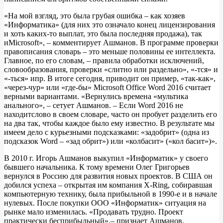
«На мой взгляд, это была грубая ошибка – как хозяев
«Информатика» (для них это означало конец лицензирования
и хоть каких-то выплат, это была последняя продажа), так
иMicrosoft», – комментирует Ашманов. В программе проверки
правописания словарь – это меньше половины ее интеллекта.
Главное, по его словам, – правила обработки исключений,
словообразования, проверки «слитно или раздельно», «-тся» и
«-ться» ипр. В итоге сегодня, приводит он пример, «так-как»,
«через-чур» или «где-бы» Microsoft Office Word 2016 считает
верными вариантами. «Вернулись времена «мультика
анального», – сетует Ашманов. – Если Word 2016 не
находитслово в своем словаре, часто он пробует разделить его
на два так, чтобы каждое было ему известно. В результате мы
имеем дело с курьезными подсказками: «задобрит» (одна из
подсказок Word – «зад обрит») или «колбасит» («кол басит»)».
В 2010 г. Игорь Ашманов выкупил «Информатик» у своего
бывшего начальника. К тому времени Олег Григорьев
вернулся в Россию для развития новых проектов. В США он
добился успеха – открытая им компания X-Ring, собиравшая
компьютерную технику, была прибыльной в 1990-е и в начале
нулевых. После покупки ООО «Информатик» ситуация на
рынке мало изменилась. «Продавать трудно. Проект
практически бесприбыльный»,– признает Ашманов.