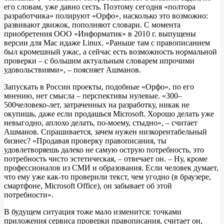
его словам, уже давно сесть. Поэтому сегодня «полтора
разработчика» полируют «Орфо», насколько это возможно:
развивают движок, пополняют словари. С момента
приобретения ООО «Информатик» в 2010 г. выпущены
версии для Mac идаже Linux. «Раньше там с правописанием
был кромешный ужас, а сейчас есть возможность нормальной
проверки – с большим актуальным словарем ипрочими
удовольствиями», – поясняет Ашманов.
Запускать в России проекты, подобные «Орфо», по его
мнению, нет смысла – перспективы нулевые. «300–
500человеко-лет, затраченных на разработку, никак не
окупишь, даже если продашься Microsoft. Хорошо делать уже
невыгодно, аплохо делать, по-моему, стыдно», – считает
Ашманов. Спрашивается, зачем нужен низкорентабельный
бизнес? «Продавая проверку правописания, ты
удовлетворяешь далеко не самую острую потребность, это
потребность чисто эстетическая, – отвечает он. – Ну, кроме
профессионалов из СМИ и образования. Если человек думает,
что ему уже как-то проверили текст, чем угодно (в браузере,
смартфоне, Microsoft Office), он забывает об этой
потребности».
В будущем ситуация тоже мало изменится: точками
приложения сервиса проверки правописания, считает он,