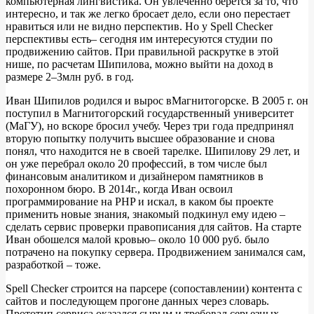
компьютерная лингвистика. Он увлеченно берется за то, что
интересно, и так же легко бросает дело, если оно перестает
нравиться или не видно перспектив. Но у Spell Checker
перспективы есть– сегодня им интересуются студии по
продвижению сайтов. При правильной раскрутке в этой
нише, по расчетам Шипилова, можно выйти на доход в
размере 2–3млн руб. в год.
Иван Шипилов родился и вырос вМагнитогорске. В 2005 г. он
поступил в Магнитогорский государственный университет
(МаГУ), но вскоре бросил учебу. Через три года предпринял
вторую попытку получить высшее образование и снова
понял, что находится не в своей тарелке. Шипилову 29 лет, и
он уже перебрал около 20 профессий, в том числе был
финансовым аналитиком и дизайнером памятников в
похоронном бюро. В 2014г., когда Иван освоил
программирование на PHP и искал, в каком бы проекте
применить новые знания, знакомый подкинул ему идею –
сделать сервис проверки правописания для сайтов. На старте
Иван обошелся малой кровью– около 10 000 руб. было
потрачено на покупку сервера. Продвижением занимался сам,
разработкой – тоже.
Spell Checker строится на парсере (сопоставлении) контента с
сайтов и последующем прогоне данных через словарь.
Прототип сервиса оказался сырым и требовал серьезных