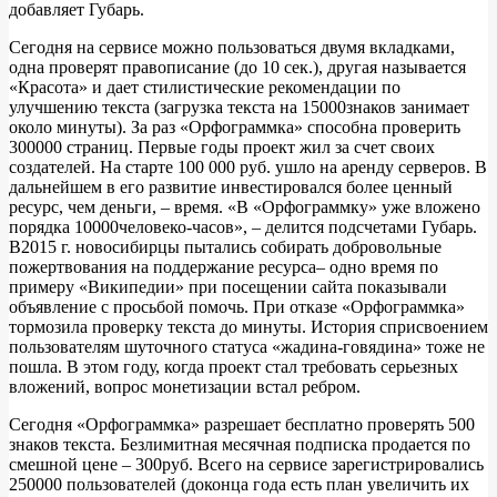
добавляет Губарь.
Сегодня на сервисе можно пользоваться двумя вкладками,
одна проверят правописание (до 10 сек.), другая называется
«Красота» и дает стилистические рекомендации по
улучшению текста (загрузка текста на 15000знаков занимает
около минуты). За раз «Орфограммка» способна проверить
300000 страниц. Первые годы проект жил за счет своих
создателей. На старте 100 000 руб. ушло на аренду серверов. В
дальнейшем в его развитие инвестировался более ценный
ресурс, чем деньги, – время. «В «Орфограммку» уже вложено
порядка 10000человеко-часов», – делится подсчетами Губарь.
В2015 г. новосибирцы пытались собирать добровольные
пожертвования на поддержание ресурса– одно время по
примеру «Википедии» при посещении сайта показывали
объявление с просьбой помочь. При отказе «Орфограммка»
тормозила проверку текста до минуты. История сприсвоением
пользователям шуточного статуса «жадина-говядина» тоже не
пошла. В этом году, когда проект стал требовать серьезных
вложений, вопрос монетизации встал ребром.
Сегодня «Орфограммка» разрешает бесплатно проверять 500
знаков текста. Безлимитная месячная подписка продается по
смешной цене – 300руб. Всего на сервисе зарегистрировались
250000 пользователей (доконца года есть план увеличить их