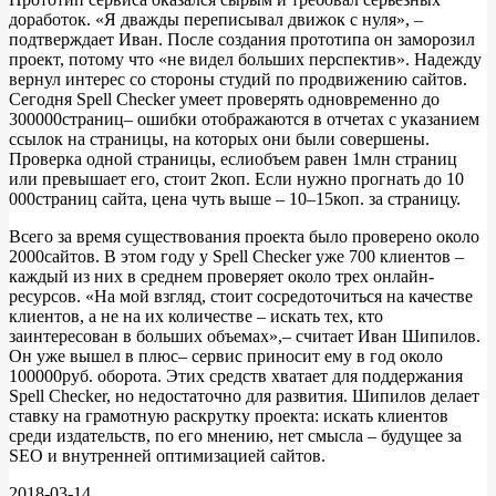
доработок. «Я дважды переписывал движок с нуля», –
подтверждает Иван. После создания прототипа он заморозил
проект, потому что «не видел больших перспектив». Надежду
вернул интерес со стороны студий по продвижению сайтов.
Сегодня Spell Checker умеет проверять одновременно до
300000страниц– ошибки отображаются в отчетах с указанием
ссылок на страницы, на которых они были совершены.
Проверка одной страницы, еслиобъем равен 1млн страниц
или превышает его, стоит 2коп. Если нужно прогнать до 10
000страниц сайта, цена чуть выше – 10–15коп. за страницу.
Всего за время существования проекта было проверено около
2000сайтов. В этом году у Spell Checker уже 700 клиентов –
каждый из них в среднем проверяет около трех онлайн-
ресурсов. «На мой взгляд, стоит сосредоточиться на качестве
клиентов, а не на их количестве – искать тех, кто
заинтересован в больших объемах»,– считает Иван Шипилов.
Он уже вышел в плюс– сервис приносит ему в год около
100000руб. оборота. Этих средств хватает для поддержания
Spell Checker, но недостаточно для развития. Шипилов делает
ставку на грамотную раскрутку проекта: искать клиентов
среди издательств, по его мнению, нет смысла – будущее за
SEO и внутренней оптимизацией сайтов.
2018-03-14