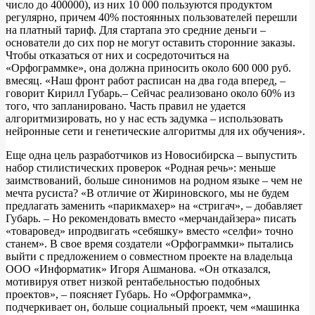
число до 400000), из них 10 000 пользуются продуктом
регулярно, причем 40% постоянных пользователей перешли
на платный тариф. Для стартапа это средние деньги –
основатели до сих пор не могут оставить сторонние заказы.
Чтобы отказаться от них и сосредоточиться на
«Орфограммке», она должна приносить около 600 000 руб.
вмесяц. «Наш фронт работ расписан на два года вперед, –
говорит Кирилл Губарь.– Сейчас реализовано около 60% из
того, что запланировано. Часть правил не удается
алгоритмизировать, но у нас есть задумка – использовать
нейронные сети и генетические алгоритмы для их обучения».
Еще одна цель разработчиков из Новосибирска – выпустить
набор стилистических проверок «Родная речь»: меньше
заимствований, больше синонимов на родном языке – чем не
мечта русиста? «В отличие от Жириновского, мы не будем
предлагать заменить «парикмахер» на «стригач», – добавляет
Губарь. – Но рекомендовать вместо «мерчандайзера» писать
«товаровед» ипродвигать «себяшку» вместо «селфи» точно
станем». В свое время создатели «Орфограммки» пытались
выйти с предложением о совместном проекте на владельца
ООО «Информатик» Игоря Ашманова. «Он отказался,
мотивируя ответ низкой рентабельностью подобных
проектов», – поясняет Губарь. Но «Орфограммка»,
подчеркивает он, больше социальный проект, чем «машинка