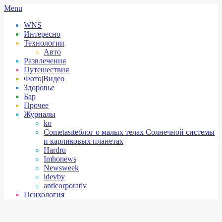
Skip
Secondary
Menu
to
Navigation
WNS
content
Menu
Интересно
Технологии
Авто
Развлечения
Путешествия
Фото|Видео
Здоровье
Бар
Прочее
Журналы
ko
Cometasite
блог о малых телах Солнечной системы
и карликовых планетах
Hardru
Imhonews
Newsweek
idevby
anticorporativ
Психология