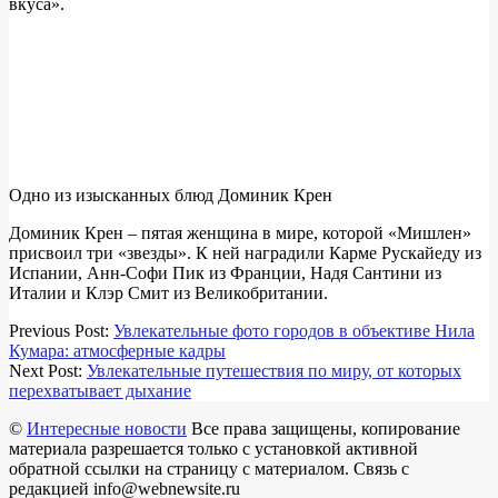
вкуса».
Одно из изысканных блюд Доминик Крен
Доминик Крен – пятая женщина в мире, которой «Мишлен»
присвоил три «звезды». К ней наградили Карме Рускайеду из
Испании, Анн-Софи Пик из Франции, Надя Сантини из
Италии и Клэр Смит из Великобритании.
2019-
Previous Post:
Увлекательные фото городов в объективе Нила
01-
Кумара: атмосферные кадры
06
Next Post:
Увлекательные путешествия по миру, от которых
перехватывает дыхание
©
Интересные новости
Все права защищены, копирование
материала разрешается только с установкой активной
обратной ссылки на страницу с материалом. Связь с
редакцией info@webnewsite.ru