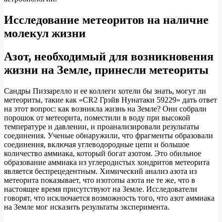
Исследование метеоритов на наличие
молекул жизни
Азот, необходимый для возникновения
жизни на Земле, принесли метеориты
Сандры Пиззарелло и ее коллеги хотели бы знать, могут ли
метеориты, такие как «CR2 Грэйв Нунатаки 59229» дать ответ
на этот вопрос: как возникла жизнь на Земле? Они собрали
порошок от метеорита, поместили в воду при высокой
температуре и давлении, и проанализировали результаты
соединения. Ученые обнаружили, что фрагменты образовали
соединения, включая углеводородные цепи и большое
количество аммиака, который богат азотом. Это обильное
образование аммиака из углеродистых хондритов метеорита
является беспрецедентным. Химический анализ азота из
метеорита показывает, что изотопы азота не те же, что в
настоящее время присутствуют на Земле. Исследователи
говорят, что исключается возможность того, что азот аммиака
на Земле мог исказить результаты эксперимента.