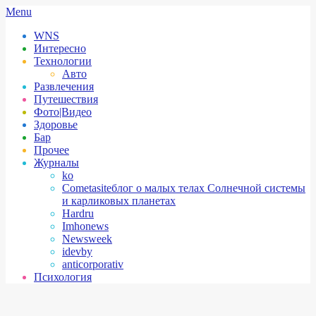
Skip
Secondary
Menu
to
Navigation
WNS
content
Menu
Интересно
Технологии
Авто
Развлечения
Путешествия
Фото|Видео
Здоровье
Бар
Прочее
Журналы
ko
Cometasite
блог о малых телах Солнечной системы
и карликовых планетах
Hardru
Imhonews
Newsweek
idevby
anticorporativ
Психология