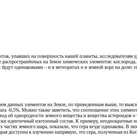
ов, упавших на поверхность нашей планеты, исследователям уд
ее распространённых на Земле химических элементов: кислорода,
ях будут одинаковыми – и в метеоритах и в земной коре на долю 
ем данных элементов на Земле, по приведенным выше, то выясни
ьта -0,5%. Можно также заметить, что соотношение этих элемент
од об однородности земного вещества и вещества астероидов о 
ески идентичный изотопный состав. К примеру, неоднократные и
частях земного шара, показали, что сера везде одинакова. В лю
орая доступна к изучению напрямую, это сера, полученная из Кос