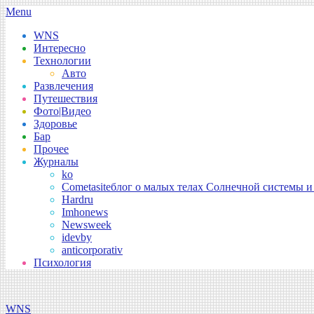
Skip
Secondary
Menu
to
Navigation
WNS
content
Menu
Интересно
Технологии
Авто
Развлечения
Путешествия
Фото|Видео
Здоровье
Бар
Прочее
Журналы
ko
Cometasite
блог о малых телах Солнечной системы и
Hardru
Imhonews
Newsweek
idevby
anticorporativ
Психология
WNS