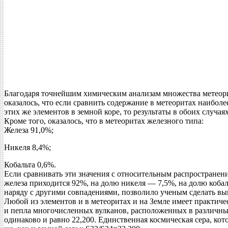
Благодаря точнейшим химическим анализам множества метеорит
оказалось, что если сравнить содержание в метеоритах наибол
этих же элементов в земной коре, то результаты в обоих случа
Кроме того, оказалось, что в метеоритах железного типа:
Железа 91,0%;
Никеля 8,4%;
Кобальта 0,6%.
Если сравнивать эти значения с относительным распространени
железа приходится 92%, на долю никеля — 7,5%, на долю кобал
наряду с другими совпадениями, позволило ученым сделать выв
Любой из элементов и в метеоритах и на Земле имеет практич
и пепла многочисленных вулканов, расположенных в различных 
одинаково и равно 22,200. Единственная космическая сера, кот