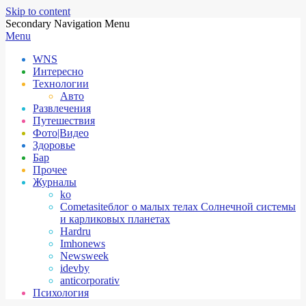
Skip to content
Secondary Navigation Menu
Menu
WNS
Интересно
Технологии
Авто
Развлечения
Путешествия
Фото|Видео
Здоровье
Бар
Прочее
Журналы
ko
Cometasite
блог о малых телах Солнечной системы
и карликовых планетах
Hardru
Imhonews
Newsweek
idevby
anticorporativ
Психология