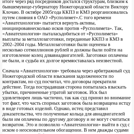
итоге через ряд посредников достался структурам, близким к
бывшемувице-губернатору Нижегородской области Виктору
Клочаю. В октябре 2005года ККПЗ и КМЗ реорганизовались
путем слияния в ОАО «Русполимет».С того времени
«Авиатехнология» пытается вернуть активы,
инициировавнесколько исков против «Русполимета». Так,
«Авиатехнология» пыталасьдобиться от «Русполимета»
выплаты за металлозаготовки, переданные ККПЗ и КМЗ в
2002–2004 годы. Металлозаготовки были оценены в
несколько сотмиллионов рублей и должны были пойти на
изготовление колец дляавиадвигателей. Заготовки оплачены
не были, и судьба их долгое времяоставалась неизвестной.
Сначала «Авиатехнология» требовала через арбитражный суд
Нижегородской области взыскания задолженности по
контрактам, но суд посчитал, что договоры прекратили
действие. Тогда пострадавшая сторона попыталась взыскать
убытки, причиненные утратой заготовок. Иск был
удовлетворен лишь частично, так как суд принял во внимание
тот факт, что часть спорных заготовок была возвращена истцу
в виде готовых изделий. Однако, истец представил
доказательства, что полученные кольца для авиадвигателей
были им оплачены по другому договору и не могут считаться
возвратом. Это и позволило «Авиатехнологии» выйти в суд с
иском о неосновательном обогащении. В нем дважды судами