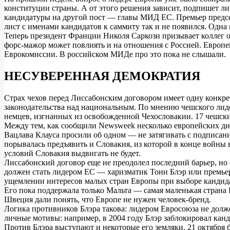
конституции страны. А от этого решения зависит, подпишет л
кандидатуры на другой пост — главы МИД ЕС. Премьер предсе
лист с именами кандидатов к саммиту так и не появился. Одн
Теперь президент Франции Николя Саркози призывает коллег о
форс-мажор может повлиять и на отношения с Россией. Европ
Еврокомиссии. В российском МИДе про это пока не слышали.
НЕСУВЕРЕННАЯ ДЕМОКРАТИЯ
Страх чехов перед Лиссабонским договором имеет одну конкре
законодательства над национальным. По мнению чешского лиде
немцев, изгнанных из освобожденной Чехословакии. 17 чешски
Между тем, как сообщили Newsweek несколько европейских дип
Вацлава Клауса просили об одном — не затягивать с подписан
порывалась предъявить и Словакия, из которой в конце войны 
условий Словакия выдвигать не будет.
Лиссабонский договор еще не преодолел последний барьер, но
должен стать лидером ЕС — харизматик Тони Блэр или премь
ущемлении интересов малых стран Европы при выборе кандида
Его пока поддержала только Мальта — самая маленькая страна 
Швеция дали понять, что Европе не нужен человек-бренд.
Логика противников Блэра такова: лидером Евросоюза не долже
личные мотивы: например, в 2004 году Блэр заблокировал кан
Против Блэра выступают и некоторые его земляки. 21 октября 