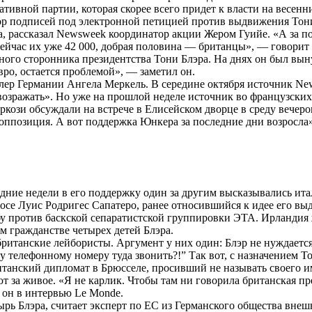
ивной партии, которая скорее всего придет к власти на весенн
сбор подписей под электронной петицией против выдвижения Тони
, рассказал Newsweek координатор акции Жером Гуийе. «А за пос
сейчас их уже 42 000, добрая половина — британцы», — говорит 
ного сторонника президентства Тони Блэра. На днях он был вын
вро, остается проблемой», — заметил он.
лер Германии Ангела Меркель. В середине октября источник New
 возражать». Но уже на прошлой неделе источник во французски
ркози обсуждали на встрече в Елисейском дворце в среду вечеро
оппозиция. А вот поддержка Юнкера за последние дни возросла»
едние недели в его поддержку один за другим высказывались ит
Хосе Луис Родригес Сапатеро, ранее относившийся к идее его вы
бу против баскской сепаратистской группировки ЭТА. Ирландия 
м гражданстве четырех детей Блэра.
ританские лейбористы. Аргумент у них один: Блэр не нуждается
му телефонному номеру туда звонить?!” Так вот, с назначением 
танский дипломат в Брюсселе, просивший не называть своего и
т за живое. «Я не карлик. Чтобы там ни говорила британская п
 он в интервью Le Monde.
рь Блэра, считает эксперт по ЕС из Германского общества внеш