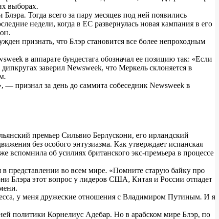
их выборах.
 Блэра. Тогда всего за пару месяцев под ней появились
ледние недели, когда в ЕС развернулась новая кампания в его
он.
ужден признать, что Блэр становится все более непроходным
sweek в аппарате бундестага обозначал ее позицию так: «Если
х дипкругах заверил Newsweek, что Меркель склоняется в
м.
, — признал за день до саммита собеседник Newsweek в
альянский премьер Сильвио Берлускони, его ирландский
движения без особого энтузиазма. Как утверждает испанская
же вспомнила об усилиях британского экс-премьера в процессе
 в представлении во всем мире. «Помните старую байку про
Тони Блэра этот вопрос у лидеров США, Китая и России отпадет
мени.
ресса, у меня дружеские отношения с Владимиром Путиным. И я
ней политики Корнелиус Адебар. Но в арабском мире Блэр, по