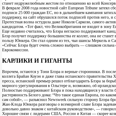
станет недружелюбным жестом по отношению ко всей Консерват
В феврале 2008 года новостной сайт European Tribune затеял 
подписи 25 000 граждан ЕС, но в дальнейшем кампания затихла
поддержку, на сайт обрушился поток подписей против него, и 
Протестная волна остудила даже Николя Саркози, самого актив
кандидатом. «Тот факт, что Великобритания не входит в зону Е
Еще недавно считалось, что Блэра негласно поддерживает канц
Блэр получит поддержку большинства ее коллег, она не станет
пользу Юнкера. Он стал одним из тех, чьи шансы Меркель и Са
«Сейчас Блэра будет очень сложно выбрать — слишком сильна 
Еврокомиссии.
КАРЛИКИ И ГИГАНТЫ
Впрочем, остаются у Тони Блэра и верные сторонники. В посл
коллега Брайан Коуэн и даже глава испанского правительства 
пресса, испанский премьер решил отблагодарить Блэра за борь
мирного урегулирования в Ольстере и, возможно, об ирландско
Полностью поддерживают Блэра и пока находящиеся у власти б
растерянность Белого дома: “Что такое единая Европа, по како
сам собой», — разъяснил Newsweek сильную сторону Блэра бри
Жан-Клода Юнкера разговоры о всемирной славе Блэра задеваю
довольно давно знаком с китайским руководством», — говорил
Хорошие связи с лидерами США, России и Китая — скорее козы