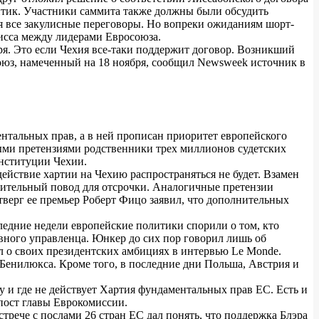
ептик. Участники саммита также должны были обсудить
 все закулисные переговоры. Но вопреки ожиданиям шорт-
мисса между лидерами Евросоюза.
ря. Это если Чехия все-таки поддержит договор. Возникший
оюз, намеченный на 18 ноября, сообщил Newsweek источник в
нтальных прав, а в ней прописан приоритет европейского
ными претензиями родственники трех миллионов судетских
онституции Чехии.
йствие хартии на Чехию распространяться не будет. Взамен
жительный повод для отсрочки. Аналогичные претензии
тверг ее премьер Роберт Фицо заявил, что дополнительных
ледние недели европейские политики спорили о том, кто
ного управленца. Юнкер до сих пор говорил лишь об
 о своих президентских амбициях в интервью Le Monde.
 Бенилюкса. Кроме того, в последние дни Польша, Австрия и
у и где не действует Хартия фундаментальных прав ЕС. Есть и
пост главы Еврокомиссии.
трече с послами 26 стран ЕС дал понять, что поддержка Блэра