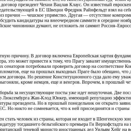
и договор президент Чехии Вацлав Клаус. Он известный евроск
дательствующей в ЕС Швеции Фредрик Райнфельдт взял на себя
а из причин — чешское упрямство. Другая — отсутствие компро
бсудить кандидатуры на внеочередном саммите в середине нояб
ейские чиновники думают, не отложить ли саммит Россия–Еврос
тную причину. В договор включена Европейская хартия фундаме
ра, это может привести к тому, что Прагу завалят имуществен
х сенаторов потребовали проверить договор на соответствие К
ломатов, еще на прошлых выходных Праге было обещано, что де
ием договора. Но решение Конституционного суда дало ему ува
выгоняли, кроме немцев, еще и венгров. Впрочем, в прошлый че
 борьба за несуществующие посты уже идет нешуточная. Две пос
ер Люксембурга Жан-Клод Юнкер, имеющий репутацию эффектив
туры президента. Но в прошлый понедельник он открыто заявил
ЕС. Но никто не сомневается, что к ней присоединятся и страны
н стать человек из страны, которая не входит в Шенгенскую зон
дидатуру тогдашнего бельгийского премьера Ги Верхофстадта на 
британский теневой министр иностранных дел Уильям Хейг на вс