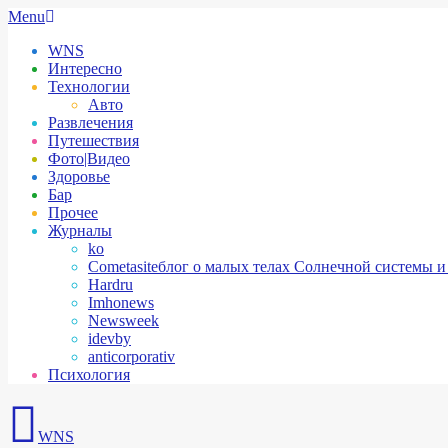
Skip
Secondary
Menu
to
Navigation
WNS
content
Menu
Интересно
Технологии
Авто
Развлечения
Путешествия
Фото|Видео
Здоровье
Бар
Прочее
Журналы
ko
Cometasite
блог о малых телах Солнечной системы и
Hardru
Imhonews
Newsweek
idevby
anticorporativ
Психология
WNS