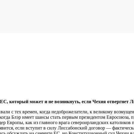
 ЕС, который может и не возникнуть, если Чехия отвергнет 
ливали с тех времен, когда недоброжелатели, к великому возмущ
когда Блэр имеет шансы стать первым президентом Евросоюза, 
лидер Европы, как из главного врага североирландских католик
появится, если вступит в силу Лиссабонский договор — фактичес
ись обсуждать на саммите ЕС, но Конституционный суд Чехии в