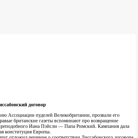
Лиссабонский договор
ению Ассоциации пуделей Великобритании, прозвали его
правые британские газеты вспоминают про возвращение
ов преподобного Иана Пэйсли — Папа Римский. Кампания дала
кая конституция Европы.
друг отложил решение о соответствии Лиссабонского договора