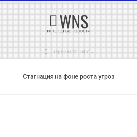
Skip
Secondary
WNS
to
Navigation
content
Menu
ИНТЕРЕСНЫЕ НОВОСТИ
Search
Стагнация на фоне роста угроз