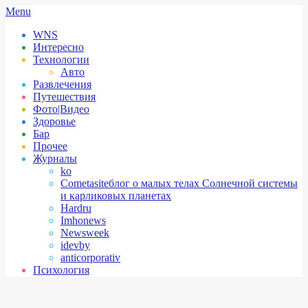
Skip
Secondary
Menu
to
Navigation
WNS
content
Menu
Интересно
Технологии
Авто
Развлечения
Путешествия
Фото|Видео
Здоровье
Бар
Прочее
Журналы
ko
Cometasite
блог о малых телах Солнечной системы
и карликовых планетах
Hardru
Imhonews
Newsweek
idevby
anticorporativ
Психология