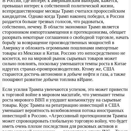
В России, где интерес к американским выборам, кажется,
превышал интерес к собственной политической жизни,
всепредшествующие месяцы Трамп считался пророссийским
кандидатом. Однако когда Трамп наконец победил, в России
раздается больше трезвых голосов, что радоваться,
собственно, нечему. В области экономики Трамп является
сторонником импортозамещения и протекционизма, обещает
разорвать некоторые соглашения о свободной торговле, начать
борьбу за возвращение производственных мощностей в
Америку и обложить огромными пошлинами импортные
товары из Мексики и Китая. Россию это непосредственно не
коснется, но на мировой рынок сырьевых товаров может
сильно повлиять, поскольку уменьшатся темпы роста в Китае
идругих странах-промпроизводителях. Ктому же, США
стараются достичь автономии в добыче нефти и газа, а также
поощряют развитие добычи топлива вИране.
Если усилия Трампа увенчаются успехом, это может привести
к торговой войне в мировом масштабе, что уменьшит темпы
роста мирового ВВП и ухудшит конъюнктуру на сырьевые
товары. Курс Трампа на репатриацию инвестиций в США
уменьшает вероятность возобновления потока иностранных
инвестиций в Россию. «Агрессивный протекционизм Трампа
может спровоцировать глобальную торговую войну, что будет
иметь очень плохие последствия для рисковых активов и