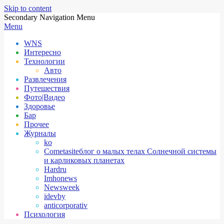
Skip to content
Secondary Navigation Menu
Menu
WNS
Интересно
Технологии
Авто
Развлечения
Путешествия
Фото|Видео
Здоровье
Бар
Прочее
Журналы
ko
Cometasite
блог о малых телах Солнечной системы
и карликовых планетах
Hardru
Imhonews
Newsweek
idevby
anticorporativ
Психология