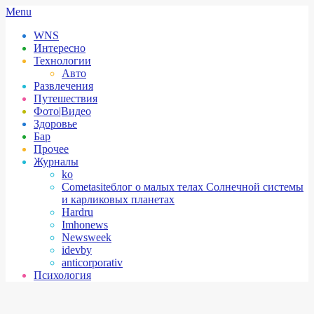
Skip
Secondary
Menu
to
Navigation
WNS
content
Menu
Интересно
Технологии
Авто
Развлечения
Путешествия
Фото|Видео
Здоровье
Бар
Прочее
Журналы
ko
Cometasite
блог о малых телах Солнечной системы
и карликовых планетах
Hardru
Imhonews
Newsweek
idevby
anticorporativ
Психология