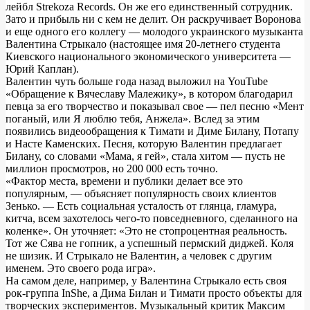
лейбл Strekoza Records. Он же его единственный сотрудник.
Зато и прибыль ни с кем не делит. Он раскручивает Воронова
и еще одного его коллегу — молодого украинского музыканта
Валентина Стрыкало (настоящее имя 20-летнего студента
Киевского национального экономического университета —
Юрий Каплан).
Валентин чуть больше года назад выложил на YouTube
«Обращение к Вячеславу Малежику», в котором благодарил
певца за его творчество и показывал свое — пел песню «Мент
поганый, или Я люблю тебя, Анжела». Вслед за этим
появились видеообращения к Тимати и Диме Билану, Потапу
и Насте Каменских. Песня, которую Валентин предлагает
Билану, со словами «Мама, я гей», стала хитом — пусть не
миллион просмотров, но 200 000 есть точно.
«Фактор места, времени и публики делает все это
популярным, — объясняет популярность своих клиентов
Зенько. — Есть социальная усталость от глянца, гламура,
китча, всем захотелось чего-то повседневного, сделанного на
коленке». Он уточняет: «Это не стопроцентная реальность.
Тот же Сява не гопник, а успешный пермский диджей. Коля
не шизик. И Стрыкало не Валентин, а человек с другим
именем. Это своего рода игра».
На самом деле, например, у Валентина Стрыкало есть своя
рок-группа InShe, а Дима Билан и Тимати просто объекты для
творческих экспериментов. Музыкальный критик Максим