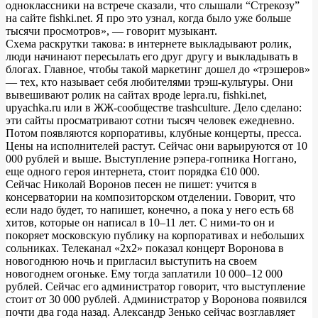
одноклассники на встрече сказали, что слышали “Стрекозу”
на сайте fishki.net. Я про это узнал, когда было уже больше
тысячи просмотров», — говорит музыкант.
Схема раскрутки такова: в интернете выкладывают ролик,
люди начинают пересылать его друг другу и выкладывать в
блогах. Главное, чтобы такой маркетинг дошел до «трэшеров»
— тех, кто называет себя любителями трэш-культуры. Они
вывешивают ролик на сайтах вроде lepra.ru, fishki.net,
upyachka.ru или в ЖЖ-сообществе trashculture. Дело сделано:
эти сайты просматривают сотни тысяч человек ежедневно.
Потом появляются корпоративы, клубные концерты, пресса.
Цены на исполнителей растут. Сейчас они варьируются от 10
000 рублей и выше. Выступление рэпера-гопника Ноггано,
еще одного героя интернета, стоит порядка €10 000.
Сейчас Николай Воронов песен не пишет: учится в
консерватории на композиторском отделении. Говорит, что
если надо будет, то напишет, конечно, а пока у него есть 68
хитов, которые он написал в 10–11 лет. С ними-то он и
покоряет московскую публику на корпоративах и небольших
сольниках. Телеканал «2х2» показал концерт Воронова в
новогоднюю ночь и пригласил выступить на своем
новогоднем огоньке. Ему тогда заплатили 10 000–12 000
рублей. Сейчас его администратор говорит, что выступление
стоит от 30 000 рублей. Администратор у Воронова появился
почти два года назад. Александр Зенько сейчас возглавляет