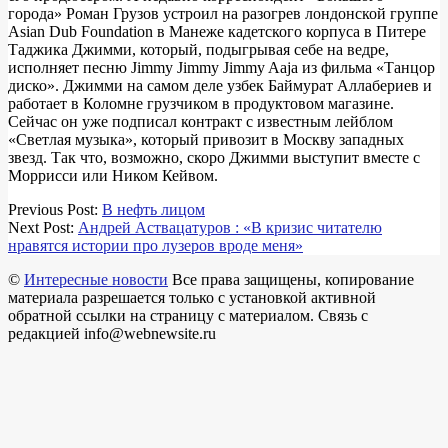
города» Роман Грузов устроил на разогрев лондонской группе
Asian Dub Foundation в Манеже кадетского корпуса в Питере
Таджика Джимми, который, подыгрывая себе на ведре,
исполняет песню Jimmy Jimmy Jimmy Aaja из фильма «Танцор
диско». Джимми на самом деле узбек Баймурат Аллабериев и
работает в Коломне грузчиком в продуктовом магазине.
Сейчас он уже подписал контракт с известным лейблом
«Светлая музыка», который привозит в Москву западных
звезд. Так что, возможно, скоро Джимми выступит вместе с
Моррисси или Ником Кейвом.
2018-
Previous Post:
В нефть лицом
04-
Next Post:
Андрей Аствацатуров : «В кризис читателю
08
нравятся истории про лузеров вроде меня»
©
Интересные новости
Все права защищены, копирование
материала разрешается только с установкой активной
обратной ссылки на страницу с материалом. Связь с
редакцией info@webnewsite.ru