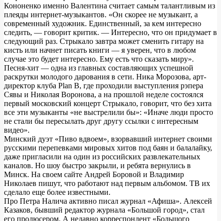
Кононенко именно Валентина считает самым талантливым из
плеяды интернет-музыкантов. «Он скорее не музыкант, а
современный художник. Единственный, за кем интересно
следить, — говорит критик. — Интересно, что он придумает в
следующий раз. Стрыкало завтра может сменить гитару на
кисть или начнет писать книги — я уверен, что в любом
случае это будет интересно. Ему есть что сказать миру».
Песня-хит — одна из главных составляющих успешной
раскрутки молодого дарования в сети. Ника Морозова, арт-
директор клуба Plan B, где проходили выступления рэпера
Сявы и Николая Воронова, а на прошлой неделе состоялся
первый московский концерт Стрыкало, говорит, что без хита
все эти музыканты «не выстрелили бы»: «Иначе люди просто
не стали бы пересылать друг другу ссылки с интересным
видео».
Минский дуэт «Пиво вдвоем», взорвавший интернет своими
русскими перепевками мировых хитов под баян и балалайку,
даже пригласили на один из российских развлекательных
каналов. Но шоу быстро закрыли, и ребята вернулись в
Минск. На своем сайте Андрей Боровой и Владимир
Николаев пишут, что работают над первым альбомом. ТВ их
сделало еще более известными.
Про Петра Налича активно писал журнал «Афиша». Алексей
Казаков, бывший редактор журнала «Большой город», стал
его продюсером. А недавно корреспондент «Большого