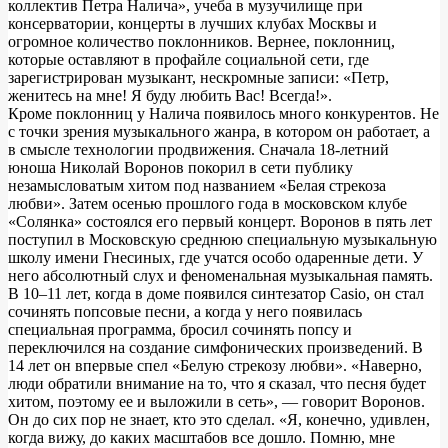
коллектив Петра Налича», учеба в музучилище при
консерватории, концерты в лучших клубах Москвы и
огромное количество поклонников. Вернее, поклонниц,
которые оставляют в профайле социальной сети, где
зарегистрирован музыкант, нескромные записи: «Петр,
женитесь на мне! Я буду любить Вас! Всегда!».
Кроме поклонниц у Налича появилось много конкурентов. Не
с точки зрения музыкального жанра, в котором он работает, а
в смысле технологии продвижения. Сначала 18-летний
юноша Николай Воронов покорил в сети публику
незамысловатым хитом под названием «Белая стрекоза
любви». Затем осенью прошлого года в московском клубе
«Солянка» состоялся его первый концерт. Воронов в пять лет
поступил в Московскую среднюю специальную музыкальную
школу имени Гнесиных, где учатся особо одаренные дети. У
него абсолютный слух и феноменальная музыкальная память.
В 10–11 лет, когда в доме появился синтезатор Casio, он стал
сочинять попсовые песни, а когда у него появилась
специальная программа, бросил сочинять попсу и
переключился на создание симфонических произведений. В
14 лет он впервые спел «Белую стрекозу любви». «Наверно,
люди обратили внимание на то, что я сказал, что песня будет
хитом, поэтому ее и выложили в сеть», — говорит Воронов.
Он до сих пор не знает, кто это сделал. «Я, конечно, удивлен,
когда вижу, до каких масштабов все дошло. Помню, мне