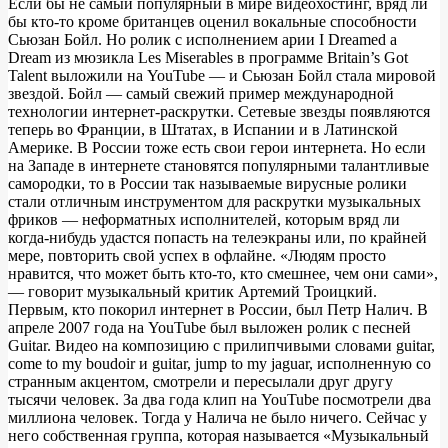
Если бы не самый популярный в мире видеохостинг, вряд ли
бы кто-то кроме британцев оценил вокальные способности
Сьюзан Бойл. Но ролик с исполнением арии I Dreamed a
Dream из мюзикла Les Miserables в программе Britain’s Got
Talent выложили на YouTube — и Сьюзан Бойл стала мировой
звездой. Бойл — самый свежий пример международной
технологии интернет-раскрутки. Сетевые звезды появляются
теперь во Франции, в Штатах, в Испании и в Латинской
Америке. В России тоже есть свои герои интернета. Но если
на Западе в интернете становятся популярными талантливые
самородки, то в России так называемые вирусные ролики
стали отличным инструментом для раскрутки музыкальных
фриков — неформатных исполнителей, которым вряд ли
когда-нибудь удастся попасть на телеэкраны или, по крайней
мере, повторить свой успех в офлайне. «Людям просто
нравится, что может быть кто-то, кто смешнее, чем они сами»,
— говорит музыкальный критик Артемий Троицкий.
Первым, кто покорил интернет в России, был Петр Налич. В
апреле 2007 года на YouTube был выложен ролик с песней
Guitar. Видео на композицию с прилипчивыми словами guitar,
come to my boudoir и guitar, jump to my jaguar, исполненную со
странным акцентом, смотрели и пересылали друг другу
тысячи человек. За два года клип на YouTube посмотрели два
миллиона человек. Тогда у Налича не было ничего. Сейчас у
него собственная группа, которая называется «Музыкальный