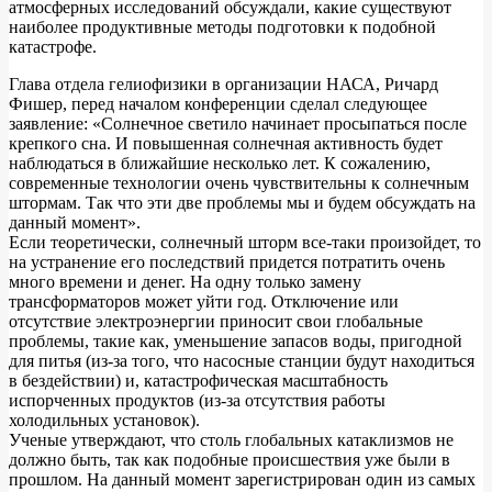
атмосферных исследований обсуждали, какие существуют
наиболее продуктивные методы подготовки к подобной
катастрофе.
Глава отдела гелиофизики в организации НАСА, Ричард
Фишер, перед началом конференции сделал следующее
заявление: «Солнечное светило начинает просыпаться после
крепкого сна. И повышенная солнечная активность будет
наблюдаться в ближайшие несколько лет. К сожалению,
современные технологии очень чувствительны к солнечным
штормам. Так что эти две проблемы мы и будем обсуждать на
данный момент».
Если теоретически, солнечный шторм все-таки произойдет, то
на устранение его последствий придется потратить очень
много времени и денег. На одну только замену
трансформаторов может уйти год. Отключение или
отсутствие электроэнергии приносит свои глобальные
проблемы, такие как, уменьшение запасов воды, пригодной
для питья (из-за того, что насосные станции будут находиться
в бездействии) и, катастрофическая масштабность
испорченных продуктов (из-за отсутствия работы
холодильных установок).
Ученые утверждают, что столь глобальных катаклизмов не
должно быть, так как подобные происшествия уже были в
прошлом. На данный момент зарегистрирован один из самых