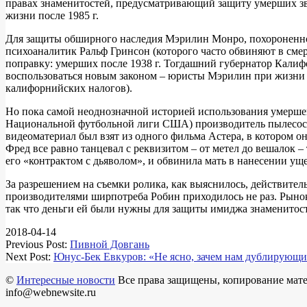
правах знаменитостей, предусматривающий защиту умерших звез
жизни после 1985 г.
Для защиты обширного наследия Мэрилин Монро, похороненной в
психоаналитик Ральф Гринсон (которого часто обвиняют в сме
поправку: умерших после 1938 г. Тогдашний губернатор Кали
воспользоваться новым законом – юристы Мэрилин при жизни з
калифорнийских налогов).
Но пока самой неоднозначной историей использования умершей
Национальной футбольной лиги США) производитель пылесосов 
видеоматериал был взят из одного фильма Астера, в котором он
Фред все равно танцевал с реквизитом – от метел до вешалок 
его «контрактом с дьяволом», и обвинила мать в нанесении ущ
За разрешением на съемки ролика, как выяснилось, действитель
производителями ширпотреба Робин приходилось не раз. Рыно
так что деньги ей были нужны для защиты имиджа знаменитос
2018-04-14
Previous Post:
Пивной Довгань
Next Post:
Юнус-Бек Евкуров: «Не ясно, зачем нам дублирующ
©
Интересные новости
Все права защищены, копирование матер
info@webnewsite.ru