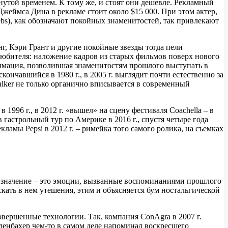
нутой временем. К тому же, и стоят они дешевле. Рекламный
 Джеймса Дина в рекламе стоит около $15 000. При этом актер,
elebs), как обозначают покойных знаменитостей, так привлекают
, Кэри Грант и другие покойные звезды тогда пели
любителя: наложение кадров из старых фильмов поверх нового
нимация, позволившая знаменитостям прошлого выступать в
ончавшийся в 1980 г., в 2005 г. выглядит почти естественно за
alker не только органично вписывается в современный
996 г., в 2012 г. «вышел» на сцену фестиваля Coachella – в
гастрольный тур по Америке в 2016 г., спустя четыре года
амы Pepsi в 2012 г. – римейка того самого ролика, на съемках
ое значение – это эмоции, вызванные воспоминаниями прошлого
кать в нем утешения, этим и объясняется бум ностальгической
вершенные технологии. Так, компания ConAgra в 2007 г.
еденбахер чем-то в самом деле напоминал воскресшего