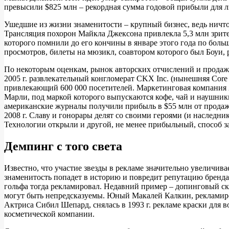
превысили $825 млн – рекордная сумма годовой прибыли для л
Ушедшие из жизни знаменитости – крупный бизнес, ведь ничто 
Трансляция похорон Майкла Джексона привлекла 5,3 млн зрите
которого помнили до его кончины в январе этого года по бол
просмотров, билеты на мюзикл, соавтором которого был Боуи, 
По некоторым оценкам, рынок авторских отчислений и продажа
2005 г. развлекательный конгломерат CKX Inc. (нынешняя Core
привлекающий 600 000 посетителей. Маркетинговая компания A
Марли, под маркой которого выпускаются кофе, чай и наушни
американские журналы получили прибыль в $55 млн от продажи
2008 г. Славу и гонорары делят со своими героями (и наследн
Технологии открыли и другой, не менее прибыльный, способ за
Демпинг с того света
Известно, что участие звезды в рекламе значительно увеличива
знаменитость попадет в историю и повредит репутацию бренда.
гольфа тогда рекламировал. Недавний пример – допинговый ск
могут быть непредсказуемы. Юный Макалей Калкин, рекламирова
Актриса Сибил Шепард, снялась в 1993 г. рекламе краски для в
косметической компании.