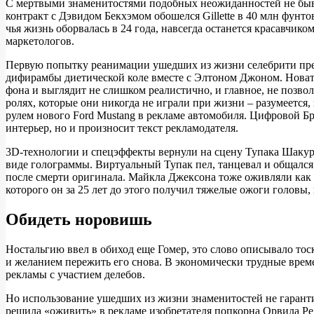
С мертвыми знаменитостями подобных неожиданностей не бывает
контракт с Дэвидом Бекхэмом обошелся Gillette в 40 млн фунтов
чья жизнь оборвалась в 24 года, навсегда останется красавчико
маркетологов.
Первую попытку реанимации ушедших из жизни селебрити предп
дифирамбы диетической коле вместе с Элтоном Джоном. Новато
фона и выглядит не слишком реалистично, и главное, не позв
ролях, которые они никогда не играли при жизни – разумеется, 
рулем нового Ford Mustang в рекламе автомобиля. Цифровой Бр
интерьер, но и произносит текст рекламодателя.
3D-технологии и спецэффекты вернули на сцену Тупака Шакура. 
виде голограммы. Виртуальный Тупак пел, танцевал и общался 
после смерти оригинала. Майкла Джексона тоже оживляли как ми
которого он за 25 лет до этого получил тяжелые ожоги головы
Обидеть норовишь
Ностальгию ввел в обиход еще Гомер, это слово описывало тос
и желанием пережить его снова. В экономически трудные време
рекламы с участием делебов.
Но использование ушедших из жизни знаменитостей не гаранти
решила «оживить» в рекламе изобретателя попкорна Орвила Ред