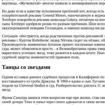
мертвеца. «Жутковатой» многие назвали и анимированную верс
Но даже если к качеству исполнения претензий нет, всегда ес
оскорбительной рекламу General Motors, напечатанную в журна
Хепберн покоробила реклама шоколада Galaxy, несмотря на в
сына Хепберн одобрили ролик по разным причинам. Шон вспомн
оккупированной немцами Голландии, и именно шоколад им ра
Ситуация обостряется, когда родственники против рекламной эк
рекламы с Куртом Кобейном: лидер Nirvana сидит на облаке, об
Производитель знаменитых ботинок принес поспешные извинения
суда, может объясняться просто – в Великобритании права ум
маркетинга усопших звезд, тоже разнятся в каждом штате. Нью
судебной защиты знаменитостей правовое поле.
Танцы со звездами
Одним из самых ранних судебных процессов в Калифорнии по з
восстававшего из гроба Дракулы. В 1960-е вдова и сын Лугош
подали на Universal Studios в суд. Разбирательство длилось 1
звезд.
Фрэнк Синатра занялся этим вопросом еще при жизни, став сви
своей дочери Тине и начал через своих адвокатов и связи акти