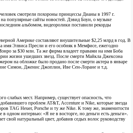
н человек смотрели похороны принцессы Дианы в 1997 г.
на популярные сайты новостей. Дэвид Боуи, о музыке
 последним альбомом, видеоролики поставили рекорды
еверной Америке составляют внушительные $2,25 млрд в год. В
на имя Элвиса Пресли и его особняк в Мемфисе, ежегодно
онро за $30 млн. Та же фирма владеет правами на имя Боба
ории жизни ушедших звезд. После смерти Майкла Джексона
жером на обложке было продано после смерти актера в январе
Нине Симон, Дженис Джоплин, Иве Сен-Лоране и т.д.
ого слабых мест. Например, существует опасность, что
 добавившего проблем AT&T, Accenture и Nike, которые звезда
в TAG Heuer, Porsche и ту же Nike. К тому же, знаменитости
в одном интервью: «Я не в восторге, но деньги есть деньги».
ает свой натуральный цвет, добавив седых волос руководству