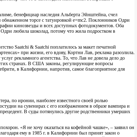
усалиме, бенефициар наследия Альберта Эйнштейна, счел
ом обнаженном торсе с татуировкой e=mc2. Поклонников Одри
графии кинозвезды и всех доступных фотодокументов. Оба
о Одри любила шоколад, потому что жила подростком в
тство Saatchi & Saatchi поплатилось за макет печатной
ртенсах» при жизни, его вдову, Кортни Лав, реклама разозлила.
слуг рекламного агентства. То, что Лав не довела дело до
других странах. В США законы, регулирующие вопросы
ебрити, в Калифорнии, напротив, самое благоприятное для
ера, по иронии, наиболее известного своей ролью
студии на сувенирах с его изображением в образе вампира и
ала прецедент. В суды потянулись другие родственники умерших
охорон. «Я не хочу оказаться на кофейной чашке», – заявил он
лагодаря ему в 1985 г. в Калифорнии был принят закон о