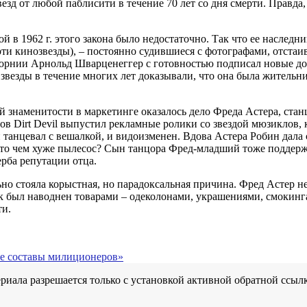
д от любой паблисити в течение 70 лет со дня смерти. Правда,
 1962 г. этого закона было недостаточно. Так что ее наследни
рти кинозвезды), – постоянно судившиеся с фотографами, отст
форнии Арнольд Шварценеггер с готовностью подписал новые док
везды в течение многих лет доказывали, что она была жительн
 знаменитости в маркетинге оказалось дело Фреда Астера, стан
Dirt Devil выпустил рекламные ролики со звездой мюзиклов, к
 танцевал с вешалкой, и видоизменен. Вдова Астера Робин дала 
– то чем хуже пылесос? Сын танцора Фред-младший тоже поддерж
ерба репутации отца.
но стояла корыстная, но парадоксальная причина. Фред Астер не 
к был наводнен товарами – одеколонами, украшениями, смокинга
ти.
ие составы милиционеров»
иала разрешается только с установкой активной обратной ссылк