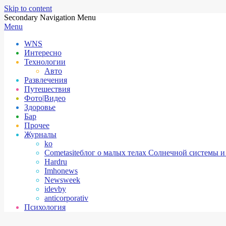
Skip to content
Secondary Navigation Menu
Menu
WNS
Интересно
Технологии
Авто
Развлечения
Путешествия
Фото|Видео
Здоровье
Бар
Прочее
Журналы
ko
Cometasite
блог о малых телах Солнечной системы и
Hardru
Imhonews
Newsweek
idevby
anticorporativ
Психология