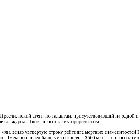
са Пресли, некий агент по талантам, присутствовавший на одной 
тметил журнал Time, не был таким пророческим…
 млн, заняв четвертую строку рейтинга мертвых знаменитостей For
 Джексона перед банками составляла $500 млн, – но расплатилс