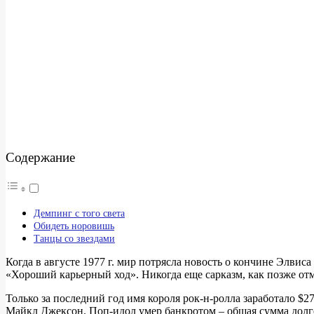
Содержание
Демпинг с того света
Обидеть норовишь
Танцы со звездами
Когда в августе 1977 г. мир потрясла новость о кончине Элви
«Хороший карьерный ход». Никогда еще сарказм, как позже о
Только за последний год имя короля рок-н-ролла заработало $27
Майкл Джексон. Поп-идол умер банкротом – общая сумма долгов