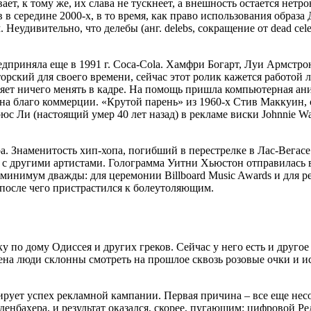
, к тому же, их слава не тускнеет, а внешность остается нетро
 в середине 2000-х, в то время, как право использования образа
м. Неудивительно, что делебы (анг. delebs, сокращение от dead c
риняла еще в 1991 г. Coca-Cola. Хамфри Богарт, Луи Армстронг
рский для своего времени, сейчас этот ролик кажется работой 
оляет ничего менять в кадре. На помощь пришла компьютерная а
на благо коммерции. «Крутой парень» из 1960-х Стив Маккуин, ск
юс Ли (настоящий умер 40 лет назад) в рекламе виски Johnnie W
Знаменитость хип-хопа, погибший в перестрелке в Лас-Вегасе в 1
с другими артистами. Голограмма Уитни Хьюстон отправилась в 
нимум дважды: для церемонии Billboard Music Awards и для рекл
, после чего пристрастился к болеутоляющим.
ку по дому Одиссея и других греков. Сейчас у него есть и друг
на люди склонны смотреть на прошлое сквозь розовые очки и ис
рует успех рекламной кампании. Первая причина – все еще несо
енбахера, и результат оказался, скорее, пугающим: цифровой Р