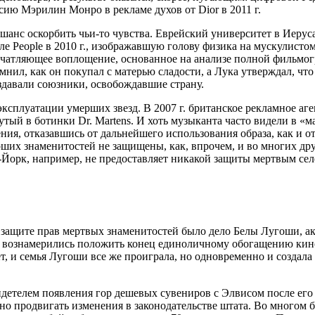
ию Мэрилин Монро в рекламе духов от Dior в 2011 г.
ть шанс оскорбить чьи-то чувства. Еврейский университет в Иер
ле People в 2010 г., изображавшую голову физика на мускулист
печатляющее воплощение, основанное на анализе полной фильмо
ил, как он покупал с матерью сладости, а Лука утверждал, чт
здавали союзники, освобождавшие страну.
сплуатации умерших звезд. В 2007 г. британское рекламное аген
утый в ботинки Dr. Martens. И хоть музыканта часто видели в «ма
, отказавшись от дальнейшего использования образа, как и от у
ерших знаменитостей не защищены, как, впрочем, и во многих 
-Йорк, например, не предоставляет никакой защиты мертвым сел
ащите прав мертвых знаменитостей было дело Белы Лугоши, акт
и вознамерились положить конец единоличному обогащению кино
1 лет, и семья Лугоши все же проиграла, но одновременно и созд
детелем появления гор дешевых сувениров с Элвисом после его п
вно продвигать изменения в законодательстве штата. Во многом б