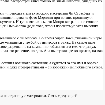
 права распространялись только на знаменитостей, ушедших из
ки – преподаватель актерского мастерства Ли Страсберг и
аивавшими права на фото Мэрилин при жизни, продвинули
ументы. И тут выяснилось, что Монро все равно не сможет
ицей Нью-Йорка (ради того, чтобы избежать уплаты высоких
цевавшего с пылесосом. Во время Super Bowl (финальной игры
ружившимся с трубой от пылесоса в руках. На самом деле
свое разрешение на кампанию, объясняя его тем, что раз уж
ивал это решение, но дочь Ава выступила резко против, назвав
оставил большого состояния, а судиться за его имя и образ с
ми и даже презервативами – с изображением любимого актера,
и на страницу с материалом. Связь с редакцией