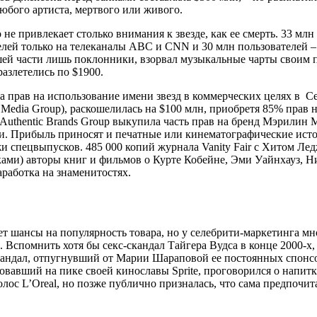
юбого артиста, мертвого или живого.
не привлекает столько внимания к звезде, как ее смерть. 33 мл
лей только на телеканалы ABC и CNN и 30 млн пользователей – 
ьшей части лишь поклонники, взорвал музыкальные чарты своим
разлетелись по $1900.
 прав на использование имени звезд в коммерческих целях в С
 Media Group), раскошелилась на $100 млн, приобретя 85% прав 
uthentic Brands Group выкупила часть прав на бренд Мэрилин М
ки. Прибыль приносят и печатные или кинематографические ист
 спецвыпусков. 485 000 копий журнала Vanity Fair c Хитом Лед
иками) авторы книг и фильмов о Курте Кобейне, Эми Уайнхауз, 
работка на знаменитостях.
ет шансы на популярность товара, но у селебрити-маркетинга мн
 Вспомнить хотя бы секс-скандал Тайгера Вудса в конце 2000-х,
андал, отпугнувший от Марии Шараповой ее постоянных спонсоро
вший на пике своей кинославы Sprite, проговорился о напитке 
олос L’Oreal, но позже публично призналась, что сама предпочит