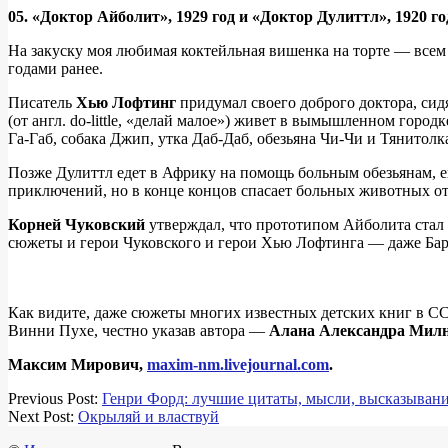
05. «Доктор Айболит», 1929 год и «Доктор Дулиттл», 1920 го
На закуску моя любимая коктейльная вишенка на торте — всем
годами ранее.
Писатель
Хью Лофтинг
придумал своего доброго доктора, си
(от англ. do-little, «делай малое») живет в вымышленном горо
Га-Габ, собака Джип, утка Даб-Даб, обезьяна Чи-Чи и Тянитолк
Позже Дулиттл едет в Африку на помощь больным обезьянам, е
приключений, но в конце концов спасает больных животных о
Корней Чуковский
утверждал, что прототипом Айболита стал
сюжеты и герои Чуковского и герои Хью Лофтинга — даже Барм
Как видите, даже сюжеты многих известных детских книг в С
Винни Пухе, честно указав автора —
Алана Александра Мил
Максим Мирович,
maxim-nm.livejournal.com
.
2017-
Previous Post:
Генри Форд: лучшие цитаты, мысли, высказыван
12-
Next Post:
Окрыляй и властвуй
12