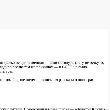
ия далеко не единственная — если потянуть за эту ниточку, то
исходило всё по тем же причинам — в СССР не было
ультуры.
толком больше ничего, пописывая рассказы о пионерах-
ка уже слыхали. Номер один в моём списке — «Золотой Ключик»