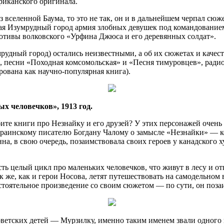
риканского оригинала.
з вселенной Баума, то это не так, он и в дальнейшем черпал сю
шая Изумрудный город армия злобных девушек под командовани
отивы волковского «Урфина Джюса и его деревянных солдат».
рудный город) остались неизвестными, а об их сюжетах и качес
», песни «Походная комсомольская» и «Песня тимуровцев», рад
рована как научно-популярная книга).
х человечков», 1913 год.
ите книги про Незнайку и его друзей? У этих персонажей очен
украинскому писателю Богдану Чалому о замысле «Незнайки» — к
на, в свою очередь, позаимствовала своих героев у канадского
сть целый цикл про маленьких человечков, что живут в лесу и 
же, как и герои Носова, летят путешествовать на самодельном в
стоятельное произведение со своим сюжетом — по сути, он поза
ветских детей — Мурзилку, именно таким именем звали одного 