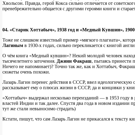
Хвольсон. Правда, герой Кокса сильно отличается от советско
пренебрежительно общается с другими героями книги и старает
04. «Старик Хоттабыч», 1938 год и «Медный Кувшин», 1900 
Тоже не слишком известный пример «мягкого плагиата», кото
Лагиным
в 1930-х годах, сильно перекликается с книгой анг
О чём книга «Медный кувшин»? Некий молодой человек наход
тысячелетнего заточения.
Джинн Факраш
, пытаясь принести 
Ничего не напоминает)? Точно так же, как и Хоттабыч, Факра
сюжеты очень похожи.
Лазарь Лагин перенес действия в СССР, ввел идеологическую 
рассказывает ему о плюсах жизни в СССР, да и концовки у кн
«Хоттабыч» выдержал несколько переизданий — в 1953 году в 
властей Индии и так далее. Спустя два года в новом издании 
тут же стали невыносимо страдать)
Кстати, пишут, что сам Лазарь Лагин не прикасался к тексту к