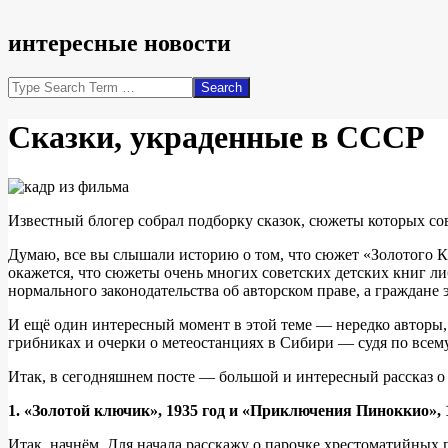
интересные новости
Search
Сказки, украденные в СССР
Известный блогер собрал подборку сказок, сюжеты которых со
Думаю, все вы слышали историю о том, что сюжет «Золотого 
окажется, что сюжеты очень многих советских детских книг л
нормального законодательства об авторском праве, а граждане
И ещё один интересный момент в этой теме — нередко авторы,
грибниках и очерки о метеостанциях в Сибири — судя по всему
Итак, в сегодняшнем посте — большой и интересный рассказ о 
1. «Золотой ключик», 1935 год и «Приключения Пиноккио», 1
Итак, начнём. Для начала расскажу о парочке хрестоматийных