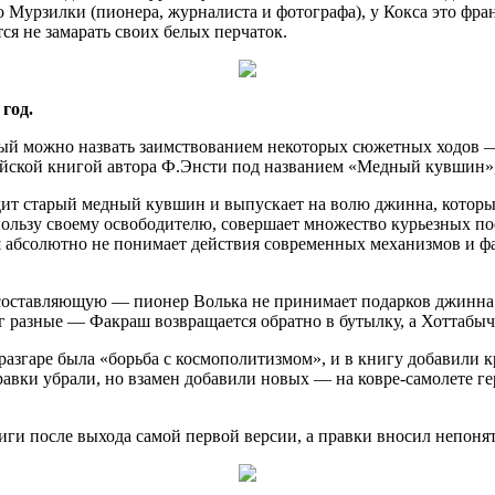
го Мурзилки (пионера, журналиста и фотографа), у Кокса это фр
ся не замарать своих белых перчаток.
год.
рый можно назвать заимствованием некоторых сюжетных ходов —
лийской книгой автора Ф.Энсти под названием «Медный кувшин»,
ит старый медный кувшин и выпускает на волю джинна, которы
пользу своему освободителю, совершает множество курьезных по
ш абсолютно не понимает действия современных механизмов и ф
составляющую — пионер Волька не принимает подарков джинна и
иг разные — Факраш возвращается обратно в бутылку, а Хоттабы
разгаре была «борьба с космополитизмом», и в книгу добавили
правки убрали, но взамен добавили новых — на ковре-самолете г
ниги после выхода самой первой версии, а правки вносил непонят