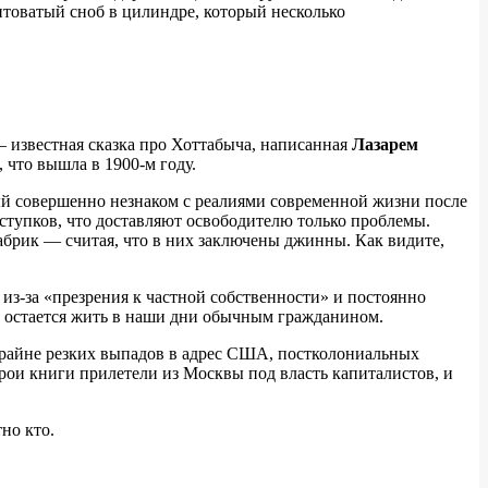
антоватый сноб в цилиндре, который несколько
 известная сказка про Хоттабыча, написанная
Лазарем
 что вышла в 1900-м году.
й совершенно незнаком с реалиями современной жизни после
ступков, что доставляют освободителю только проблемы.
абрик — считая, что в них заключены джинны. Как видите,
з-за «презрения к частной собственности» и постоянно
ч остается жить в наши дни обычным гражданином.
 крайне резких выпадов в адрес США, постколониальных
ерои книги прилетели из Москвы под власть капиталистов, и
но кто.