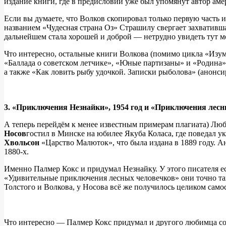
издание книги, где в предисловии уже был упомянут автор аме
Если вы думаете, что Волков скопировал только первую часть и
названием «Чудесная страна Оз» Страшилу свергает захватив
дальнейшем стала хорошей и доброй — нетрудно увидеть тут м
Что интересно, остальные книги Волкова (помимо цикла «Изум
«Баллада о советском летчике», «Юные партизаны» и «Родина
а также «Как ловить рыбу удочкой. Записки рыболова» (анонси
3. «Приключения Незнайки», 1954 год и «Приключения лесны
А теперь перейдём к менее известным примерам плагиата) Люб
Носов
гостил в Минске на юбилее Якуба Коласа, где поведал 
Хвольсон
«Царство Малюток», что была издана в 1889 году. Ан
1880-х.
Именно Палмер Кокс и придумал Незнайку. У этого писателя е
«Удивительные приключения лесных человечков» они точно так 
Толстого и Волкова, у Носова всё же получилось целиком само
Что интересно — Палмер Кокс придумал и другого любимца со