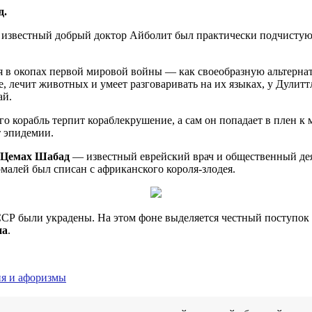
д.
 известный добрый доктор Айболит был практически подчистую 
дя в окопах первой мировой войны — как своеобразную альтерн
дке, лечит животных и умеет разговаривать на их языках, у Дули
ай.
го корабль терпит кораблекрушение, а сам он попадает в плен
т эпидемии.
Цемах Шабад
— известный еврейский врач и общественный деят
алей был списан с африканского короля-злодея.
ССР были украдены. На этом фоне выделяется честный поступок
на
.
ия и афоризмы