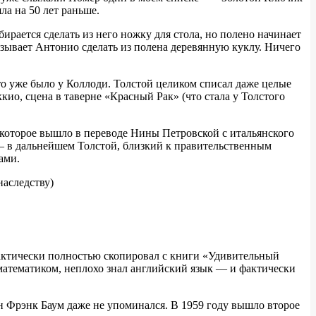
ла на 50 лет раньше.
рается сделать из него ножку для стола, но полено начинает
азывает Антонио сделать из полена деревянную куклу. Ничего
о уже было у Коллоди. Толстой целиком списал даже целые
о, сцена в таверне «Красный Рак» (что стала у Толстого
, которое вышло в переводе Нины Петровской с итальянского
о — в дальнейшем Толстой, близкий к правительственным
ами.
наследству)
актически полностью скопировал с книги «Удивительный
математиком, неплохо знал английский язык — и фактически
 Фрэнк Баум даже не упоминался. В 1959 году вышло второе