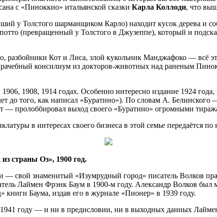
исана с «Пиноккио» итальянской сказки
Карла Коллоди
, что выш
ший у Толстого шарманщиком Карло) находит кусок дерева и соби
епотто (превращенный у Толстого в Джузеппе), который и подск
о, разбойники Кот и Лиса, злой кукольник Манджафоко — всё эт
рачебный консилиум из докторов-животных над раненым Пинокки
1906, 1908, 1914 годах. Особенно интересно издание 1924 года
0 лет до того, как написал «Буратино»). По словам А. Белинског
рот — пролоббировал выход своего «Буратино» огромными тираж
латуры в интересах своего бизнеса в этой семье передаётся по 
из страны Оз», 1900 год.
ли — свой знаменитый «Изумрудный город» писатель Волков пр
тель Лаймен Фрэнк Баум в 1900-м году. Александр Волков был 
» книги Баума, издав его в журнале «Пионер» в 1939 году.
941 году — и ни в предисловии, ни в выходных данных Лаймен