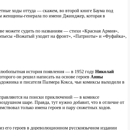
жетные ходы оттуда — скажем, во второй книге Баума под
ем женщины-генерала по имени Джинджер, которая в
тве можете судить по названиям — стихи «Красная Армия»,
иопьесы «Вожатый уходит на фронт», «Патриоты» и «Фуфайка»,
ь любопытная история появления — в 1952 году
Николай
оторого он решил написать на основе героев
Анны
 художника и писателя Палмера Кокса, чьи комиксы выходили в
отправляются на поиски приключений — в комиксе
оздушном шаре. Правда, тут нужно добавит, что в отличие от
имствовал только имена героев и пару сюжетных ходов.
из его героев в дореволюционном русскоязычном издании