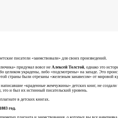
ветские писатели «заимствовали» для своих произведений.
Ключика» придумал вовсе не
Алексей Толстой
, однако это истор
ибо целиком украдены, либо «подсмотрены» на западе. Это про
 этой страны были отрезаны «железным занавесом» от мировой к
 написавшие «краденные жемчужины» детских книг, не создали 
, это и был их истинный писательский уровень.
плагиате в детских книгах.
883 год.
 примерах плагиата и заимствования, о которых вы все наверня