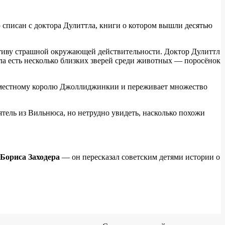
списан с доктора Дулиттла, книги о котором вышли десятью
ативу страшной окружающей действительности. Доктор Дулиттл
ттла есть несколько близких зверей среди животных — поросёнок
 к местному королю Джоллиджинкии и переживает множество
ель из Вильнюса, но нетрудно увидеть, насколько похожи
Бориса Заходера
— он пересказал советским детями истории о