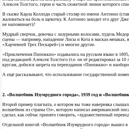
Алексея Толстого, герои и часть сюжетной линии которого сп
В сказке Карла Коллоди старый столяр по имени Антонио (став
жаловаться на боль и щекотку. К Антонио заходит его друг Дж
не напоминает)?
Мудрый сверчок, девочка с лазурными волосами, пудель Медор
сцены — например, нападение Лисы и Кота в масках-мешках, в
«Харчевней Трех Пескарей») и многие другие.
«Приключения Пиноккио» издавались на русском языке в 1895, 
под редакцией Алексея Толстого (т.е. он её редактировал за 1
кругам, добился запрета на переиздания «Пиноккио» и наобо
А ещё рассказывают, что использование государственной номенк
2. «Волшебник Изумрудного города», 1939 год и «Волшебник 
Второй пример плагиата, о котором вы тоже наверняка слыша
волшебник из страны Оз», которую написал американский писа
сделал, как сейчас принято говорить, «художественный перевод
Отдельной книгой «Волшебник Изумрудного города» вышел в 1