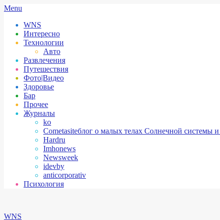
Skip
Secondary
Menu
to
Navigation
WNS
content
Menu
Интересно
Технологии
Авто
Развлечения
Путешествия
Фото|Видео
Здоровье
Бар
Прочее
Журналы
ko
Cometasite
блог о малых телах Солнечной системы и
Hardru
Imhonews
Newsweek
idevby
anticorporativ
Психология
WNS