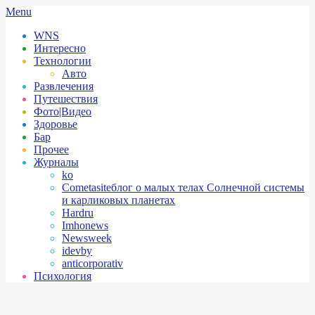
Skip
Secondary
Menu
to
Navigation
WNS
content
Menu
Интересно
Технологии
Авто
Развлечения
Путешествия
Фото|Видео
Здоровье
Бар
Прочее
Журналы
ko
Cometasite
блог о малых телах Солнечной системы
и карликовых планетах
Hardru
Imhonews
Newsweek
idevby
anticorporativ
Психология