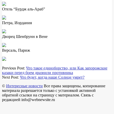
Отель “Бурдж аль-Араб”
Петра, Иордания
Дворец Шенбрунн в Вене
Версаль, Париж
2018-
Previous Post:
Что такое единоборство, или Как запорожские
05-
казаки перед боем дразнили противника
24
Next Post:
Что будет, когда наше Солнце умрет?
©
Интересные новости
Все права защищены, копирование
материала разрешается только с установкой активной
обратной ссылки на страницу с материалом. Связь с
редакцией info@webnewsite.ru