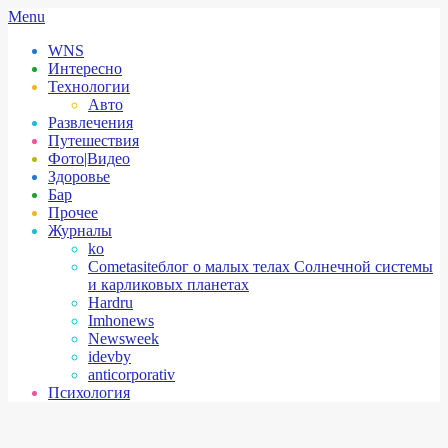
Skip
Secondary
Menu
to
Navigation
WNS
content
Menu
Интересно
Технологии
Авто
Развлечения
Путешествия
Фото|Видео
Здоровье
Бар
Прочее
Журналы
ko
Cometasite
блог о малых телах Солнечной системы
и карликовых планетах
Hardru
Imhonews
Newsweek
idevby
anticorporativ
Психология