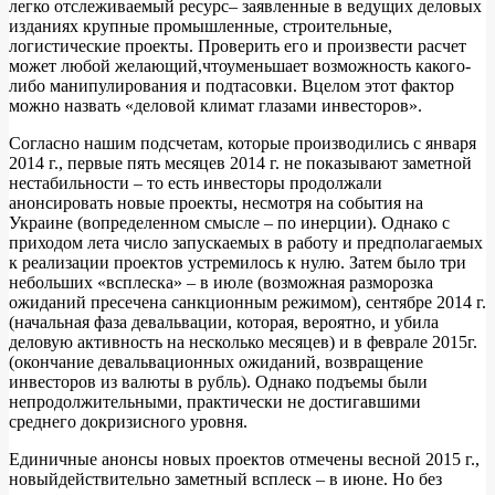
легко отслеживаемый ресурс– заявленные в ведущих деловых
изданиях крупные промышленные, строительные,
логистические проекты. Проверить его и произвести расчет
может любой желающий,чтоуменьшает возможность какого-
либо манипулирования и подтасовки. Вцелом этот фактор
можно назвать «деловой климат глазами инвесторов».
Согласно нашим подсчетам, которые производились с января
2014 г., первые пять месяцев 2014 г. не показывают заметной
нестабильности – то есть инвесторы продолжали
анонсировать новые проекты, несмотря на события на
Украине (вопределенном смысле – по инерции). Однако с
приходом лета число запускаемых в работу и предполагаемых
к реализации проектов устремилось к нулю. Затем было три
небольших «всплеска» – в июле (возможная разморозка
ожиданий пресечена санкционным режимом), сентябре 2014 г.
(начальная фаза девальвации, которая, вероятно, и убила
деловую активность на несколько месяцев) и в феврале 2015г.
(окончание девальвационных ожиданий, возвращение
инвесторов из валюты в рубль). Однако подъемы были
непродолжительными, практически не достигавшими
среднего докризисного уровня.
Единичные анонсы новых проектов отмечены весной 2015 г.,
новыйдействительно заметный всплеск – в июне. Но без