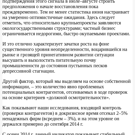
подтверждения этого сигнала в июле–августе строить
предположения о начале восстановления пока
преждевременно. Тем не менее статистика июня настраивает
на умеренно оптимистичные ожидания. Здесь следует
отметить, что относительно крупныепроекты заявляются
окологосударственными структурами; частный бизнес
ограничивается недорогими, быстро окупаемыми проектами.
И это отлично характеризует зачатки роста на фоне
существенного уровня неопределенности, воцарившейся на
рынке и грозящей принегативном развитии ситуации
высушить и выхолостить питательную почву
промышленности до состояния пустынных песков
депрессивной стагнации.
Другой фактор, который мы выделяем на основе собственной
информации, – это количество явно проблемных
потенциальных контрагентов, отсеиваемых в ходе проверок
на основе критериев «должной осмотрительности».
Как показывают наши исследования, входящий контроль
(проверки контрагентов) в докризисное время отсекал 2–5%
ненадежных фирм (всреднем – 3%), и на этом уровне он
держался примерно до сентября 2014 г.
С осени 2014 г. данный индикатор показывает стабильный,