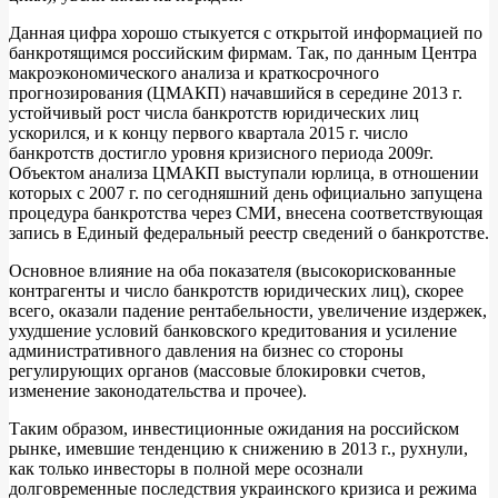
Данная цифра хорошо стыкуется с открытой информацией по
банкротящимся российским фирмам. Так, по данным Центра
макроэкономического анализа и краткосрочного
прогнозирования (ЦМАКП) начавшийся в середине 2013 г.
устойчивый рост числа банкротств юридических лиц
ускорился, и к концу первого квартала 2015 г. число
банкротств достигло уровня кризисного периода 2009г.
Объектом анализа ЦМАКП выступали юрлица, в отношении
которых с 2007 г. по сегодняшний день официально запущена
процедура банкротства через СМИ, внесена соответствующая
запись в Единый федеральный реестр сведений о банкротстве.
Основное влияние на оба показателя (высокорискованные
контрагенты и число банкротств юридических лиц), скорее
всего, оказали падение рентабельности, увеличение издержек,
ухудшение условий банковского кредитования и усиление
административного давления на бизнес со стороны
регулирующих органов (массовые блокировки счетов,
изменение законодательства и прочее).
Таким образом, инвестиционные ожидания на российском
рынке, имевшие тенденцию к снижению в 2013 г., рухнули,
как только инвесторы в полной мере осознали
долговременные последствия украинского кризиса и режима