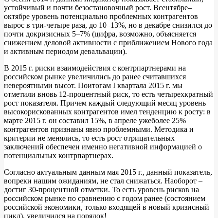
устойчивый и почти безостановочный рост. Всентябре–
октябре уровень потенциально проблемных контрагентов
вырос в три-четыре раза, до 10–13%, но в декабре снизился до
почти докризисных 5–7% (цифра, возможно, объясняется
снижением деловой активности с приближением Нового года
и активным периодом девальвации).
В 2015 г. риски взаимодействия с контрпартнерами на
российском рынке увеличились до ранее считавшихся
невероятными высот. Поитогам I квартала 2015 г. мы
отметили вновь 12-процентный риск, то есть четырехкратный
рост показателя. Причем каждый следующий месяц уровень
высокорискованных контрагентов имел тенденцию к росту: в
марте 2015 г. он составил 15%, в апреле ужеболее 25%
контрагентов признаны явно проблемными. Методика и
критерии не менялись, то есть рост отрицательных
заключений обеспечен именно негативной информацией о
потенциальных контрпартнерах.
Согласно актуальным данным мая 2015 г., данный показатель,
вопреки нашим ожиданиям, не стал снижаться. Наоборот –
достиг 30-процентной отметки. То есть уровень рисков на
российском рынке по сравнению с годом ранее (состоянием
российской экономики, только входящей в новый кризисный
цикл), увеличился на порядок!