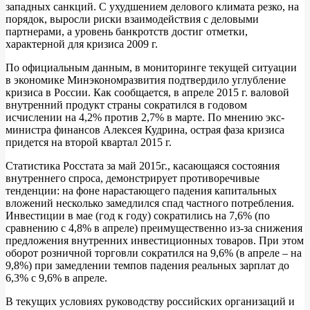
западных санкций. С ухудшением делового климата резко, на
порядок, выросли риски взаимодействия с деловыми
партнерами, а уровень банкротств достиг отметки,
характерной для кризиса 2009 г.
По официальным данным, в мониторинге текущей ситуации
в экономике Минэкономразвития подтвердило углубление
кризиса в России. Как сообщается, в апреле 2015 г. валовой
внутренний продукт страны сократился в годовом
исчислении на 4,2% против 2,7% в марте. По мнению экс-
министра финансов Алексея Кудрина, острая фаза кризиса
придется на второй квартал 2015 г.
Статистика Росстата за май 2015г., касающаяся состояния
внутреннего спроса, демонстрирует противоречивые
тенденции: на фоне нарастающего падения капитальных
вложений несколько замедлился спад частного потребления.
Инвестиции в мае (год к году) сократились на 7,6% (по
сравнению с 4,8% в апреле) преимущественно из-за снижения
предложения внутренних инвестиционных товаров. При этом
оборот розничной торговли сократился на 9,6% (в апреле – на
9,8%) при замедлении темпов падения реальных зарплат до
6,3% с 9,6% в апреле.
В текущих условиях руководству российских организаций и