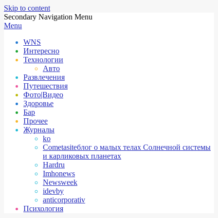
Skip to content
Secondary Navigation Menu
Menu
WNS
Интересно
Технологии
Авто
Развлечения
Путешествия
Фото|Видео
Здоровье
Бар
Прочее
Журналы
ko
Cometasite
блог о малых телах Солнечной системы
и карликовых планетах
Hardru
Imhonews
Newsweek
idevby
anticorporativ
Психология