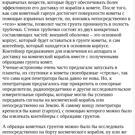
взрывчатых веществ, которые будут обеспечивать более
эффективную его доставку от корабля к комете. После того,
как сам кометный гарпун достигнет поверхности кометы с
помощью взрывных веществ, он, вонзаясь непосредственно в
«тело» кометы, позволит части грунта проникнуть в полость
трубочки. Стенки трубочки состоят из двух конкретных
составляющих частей: внешней оболочки – это основной
корпус, который будет оставаться в грунте кометы, и сам
контейнер, который находится в основном корпусе.
Контейнер предназначен для извлечения из аппарата и
доставку на комический корабль вместе с полученными
образцами грунта комет.
Ученые-астрономы очень часто предлагали запускать в
планеты, их спутники и кометы своеобразные «стрелы», так
что сама идея пенетратора была давно не нова. Но, к
пенетраторам предлагалось еще прикрепить и сенсорные
определители, радиопередатчики и другие исследовательские
измерительные приборы, которые могли бы успешно
передавать сигналы на космический корабль или
непосредственно на Землю. К самому концу пенетратора
крепился бы канат (гарпун), с помощью которого можно было
бы извлекать контейнеры с образцами грунтов.
А образцы кометных грунтов можно было бы исследовать
непосредственно на борту космического корабля, ну или же