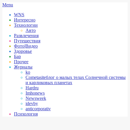
Skip
Secondary
Menu
to
Navigation
WNS
content
Menu
Интересно
Технологии
Авто
Развлечения
Путешествия
Фото|Видео
Здоровье
Бар
Прочее
Журналы
ko
Cometasite
блог о малых телах Солнечной системы
и карликовых планетах
Hardru
Imhonews
Newsweek
idevby
anticorporativ
Психология