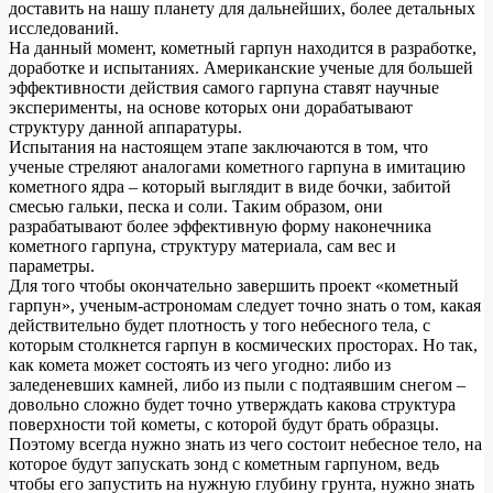
доставить на нашу планету для дальнейших, более детальных
исследований.
На данный момент, кометный гарпун находится в разработке,
доработке и испытаниях. Американские ученые для большей
эффективности действия самого гарпуна ставят научные
эксперименты, на основе которых они дорабатывают
структуру данной аппаратуры.
Испытания на настоящем этапе заключаются в том, что
ученые стреляют аналогами кометного гарпуна в имитацию
кометного ядра – который выглядит в виде бочки, забитой
смесью гальки, песка и соли. Таким образом, они
разрабатывают более эффективную форму наконечника
кометного гарпуна, структуру материала, сам вес и
параметры.
Для того чтобы окончательно завершить проект «кометный
гарпун», ученым-астрономам следует точно знать о том, какая
действительно будет плотность у того небесного тела, с
которым столкнется гарпун в космических просторах. Но так,
как комета может состоять из чего угодно: либо из
заледеневших камней, либо из пыли с подтаявшим снегом –
довольно сложно будет точно утверждать какова структура
поверхности той кометы, с которой будут брать образцы.
Поэтому всегда нужно знать из чего состоит небесное тело, на
которое будут запускать зонд с кометным гарпуном, ведь
чтобы его запустить на нужную глубину грунта, нужно знать