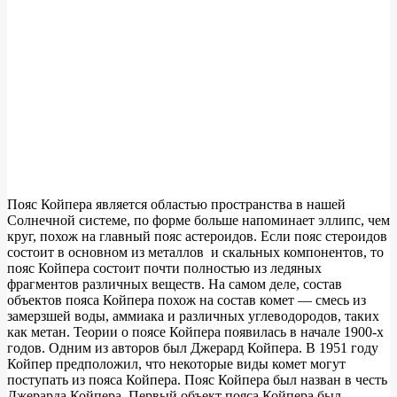
Пояс Койпера является областью пространства в нашей
Солнечной системе, по форме больше напоминает эллипс, чем
круг, похож на главный пояс астероидов. Если пояс стероидов
состоит в основном из металлов и скальных компонентов, то
пояс Койпера состоит почти полностью из ледяных
фрагментов различных веществ. На самом деле, состав
объектов пояса Койпера похож на состав комет — смесь из
замерзшей воды, аммиака и различных углеводородов, таких
как метан. Теории о поясе Койпера появилась в начале 1900-х
годов. Одним из авторов был Джерард Койпера. В 1951 году
Койпер предположил, что некоторые виды комет могут
поступать из пояса Койпера. Пояс Койпера был назван в честь
Джерарда Койпера. Первый объект пояса Койпера был