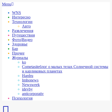
Skip
Secondary
Menu
to
Navigation
WNS
content
Menu
Интересно
Технологии
Авто
Развлечения
Путешествия
Фото|Видео
Здоровье
Бар
Прочее
Журналы
ko
Cometasite
блог о малых телах Солнечной системы
и карликовых планетах
Hardru
Imhonews
Newsweek
idevby
anticorporativ
Психология