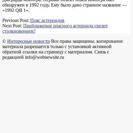
обнаружен в 1992 году. Ему было дано странное название —
«1992 QB 1».
2018-
Previous Post:
Пояс астероидов
03-
Next Post:
Приближение опасного астероида грозит
18
столкновением?
©
Интересные новости
Все права защищены, копирование
материала разрешается только с установкой активной
обратной ссылки на страницу с материалом. Связь с
редакцией info@webnewsite.ru