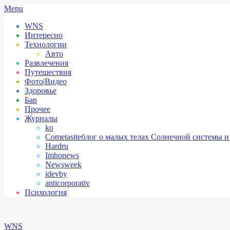
Skip
Secondary
Menu
to
Navigation
WNS
content
Menu
Интересно
Технологии
Авто
Развлечения
Путешествия
Фото|Видео
Здоровье
Бар
Прочее
Журналы
ko
Cometasite
блог о малых телах Солнечной системы и
Hardru
Imhonews
Newsweek
idevby
anticorporativ
Психология
WNS