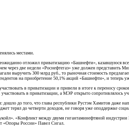
енялись местами.
неожиданно отложил приватизацию «Башнефти», казавшуюся все
 чем через две недели «Роснефтегаз» уже должен представить М
гали выручить 300 млрд руб., то рыночная стоимость предлагае
ендентов на приобретение 50,1% акций «Башнефти», и теперь уж
аствовать в приватизации и привели в итоге к переносу сроко
ы участвовать в приватизации, а МЭР открыто сопротивлялось 
 дошло до того, что глава республики Рустэм Хамитов даже на
жет терял до четверти доходов, не говоря уже оподдержке соци
укойл». «Конфликт между двумя гигантаминефтяной индустрии Р
нт «Опоры России» Павел Сигал.