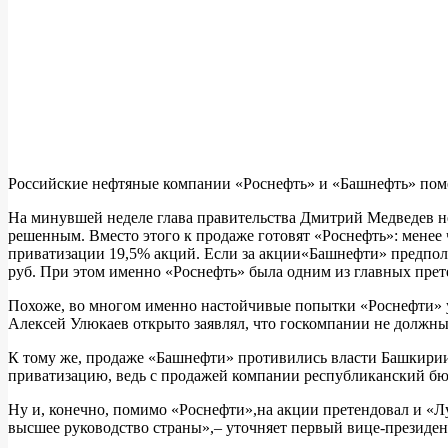
Российские нефтяные компании «Роснефть» и «Башнефть» пом
На минувшей неделе глава правительства Дмитрий Медведев 
решенным. Вместо этого к продаже готовят «Роснефть»: менее
приватизации 19,5% акций. Если за акции«Башнефти» предпола
руб. При этом именно «Роснефть» была одним из главных прет
Похоже, во многом именно настойчивые попытки «Роснефти» уч
Алексей Улюкаев открыто заявлял, что госкомпании не должн
К тому же, продаже «Башнефти» противились власти Башкирии:
приватизацию, ведь с продажей компании республиканский бюд
Ну и, конечно, помимо «Роснефти»,на акции претендовал и «Л
высшее руководство страны»,– уточняет первый вице-президе