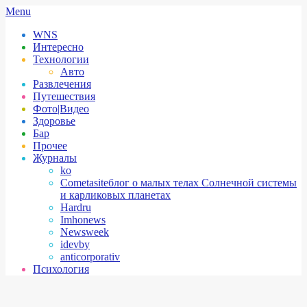
Skip
Secondary
Menu
to
Navigation
WNS
content
Menu
Интересно
Технологии
Авто
Развлечения
Путешествия
Фото|Видео
Здоровье
Бар
Прочее
Журналы
ko
Cometasite
блог о малых телах Солнечной системы
и карликовых планетах
Hardru
Imhonews
Newsweek
idevby
anticorporativ
Психология