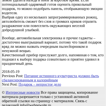
зимой удалить наледь и иней за короткое время. Если
потенциальный одаряемый готов оценить прикольный
подарок, то можно подобрать панель, отображающую эмоции
водителя.
Выбрав одну из нескольких запрограммированных рожиц,
автолюбитель сможет без слов и громких криков отразить
раздражение или повеселить окружающих веселой
добродушной улыбкой.
Вообще, автомобильная электроника и прочие гаджеты –
достаточно выигрышный вариант, потому что такой подарок
вряд ли можно назвать очередным пылесборником и
ненужной вещью.
Качественный прибор прослужит долго, напоминая о том, кто
подошел к выбору подарка сознательно и приятно удивил в
праздничный день.
2018-05-19
Previous Post:
Питание истинного культуриста должно быть
сбалансированным и калорийным
Next Post:
Подарок – непростое дело
©
Интересные новости
Все права защищены, копирование
материала разрешается только с установкой активной
обратной ссылки на страницу с материалом. Связь с
редакцией info@webnewsite.ru