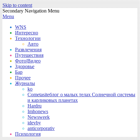
Skip to content
Secondary Navigation Menu
Menu
WNS
Интересно
Технологии
Авто
Развлечения
Путешествия
Фото|Видео
Здоровье
Бар
Прочее
Журналы
ko
Cometasite
блог о малых телах Солнечной системы
и карликовых планетах
Hardru
Imhonews
Newsweek
idevby
anticorporativ
Психология