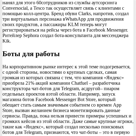
нанял для этого 60сотрудников из службы аутсорсинга
Conversocial, а Tesco так осуществляет связь с клиентами с
помощью колл-центра. Бренд обуви Clarks, напротив, создал
три виртуальных персонажа вWhatsApp для продвижения
своих продуктов, а пассажиры KLM теперь могут
регистрироваться на рейсы через бота в Facebook Messenger.
Ритейлер Sephora создал бота-консультанта для мессенджера
Kik.
Боты для работы
На корпоративном рынке интерес к этой теме подогревается,
с одной стороны, новостями о крупных сделках, самая
громкая из которых связана с тем, что компания «Яндекс»
приобрела 21% акций компании Chatfuel – разработчика
конструктора чат-ботов для Telegram, асдругой– пиаром
отдельных проектов вэтой области. Например, запуск
магазина ботов Facebook Messenger Bot Store, который
обещает стать самым значимым событием со времен App
Store, вызван желанием бизнеса монетизировать данные
сервисы. Правда, пока нельзя привести примеры успешных и
громких кейсов из этой области. Даже самые крупные игроки,
такие как «Яндекс», который создал несколько поисковых
ботов для Telegram, признаются, что чат-боты – это в первую