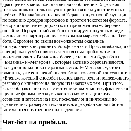
драгоценных металлов: в ответ на сообщение «15граммов
золота» пользователь получит приблизительную стоимость в
рублях. Вближайших планах «Сбера»– запуск новой функции
по ведению доходов ирасходов в простом текстовом формате,
который будет интегрироваться с приложением «Сбербанк
онлайн». Первую прибыль банк планирует получить в виде
комиссии от партнеров после открытия маркетплейса на базе
бота. Скромнее по своим возможностям оказались
виртуальные консультанты Альфа-банка и Промсвязьбанка, их
специфика сугубо новостная, что весьма проблематично
монетизировать. Возможно, более успешными будут боты
«Билайна» и«Мегафона», которые активно дорабатываются,
их функционал пока не разглашается. У«Мегафона», стоит
заметить, уже есть некий аналог бота– голосовой консультант
«Елена», который способен распознавать речь и поддерживать
разговор с клиентом на любую из 60базовых тем. При этом,
как сообщают анонимные источники вкомпаниях, фактически
крупные фирмы не задумывается о монетизации этих
сервисов и затратах на них, поскольку они ничтожны по
сравнению с размерами их бизнеса, а разработкой чат-ботов
занимаются внутренние подразделения.
Чат-бот на прибыль