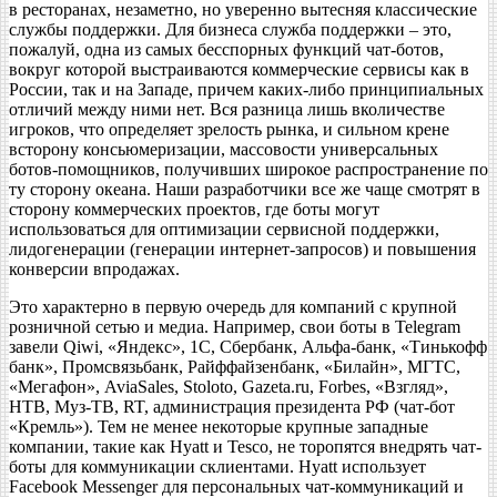
в ресторанах, незаметно, но уверенно вытесняя классические
службы поддержки. Для бизнеса служба поддержки – это,
пожалуй, одна из самых бесспорных функций чат-ботов,
вокруг которой выстраиваются коммерческие сервисы как в
России, так и на Западе, причем каких-либо принципиальных
отличий между ними нет. Вся разница лишь вколичестве
игроков, что определяет зрелость рынка, и сильном крене
всторону консьюмеризации, массовости универсальных
ботов-помощников, получивших широкое распространение по
ту сторону океана. Наши разработчики все же чаще смотрят в
сторону коммерческих проектов, где боты могут
использоваться для оптимизации сервисной поддержки,
лидогенерации (генерации интернет-запросов) и повышения
конверсии впродажах.
Это характерно в первую очередь для компаний с крупной
розничной сетью и медиа. Например, свои боты в Telegram
завели Qiwi, «Яндекс», 1С, Сбербанк, Альфа-банк, «Тинькофф
банк», Промсвязьбанк, Райффайзенбанк, «Билайн», МГТС,
«Мегафон», AviaSales, Stoloto, Gazeta.ru, Forbes, «Взгляд»,
НТВ, Муз-ТВ, RT, администрация президента РФ (чат-бот
«Кремль»). Тем не менее некоторые крупные западные
компании, такие как Hyatt и Tesco, не торопятся внедрять чат-
боты для коммуникации склиентами. Hyatt использует
Facebook Messenger для персональных чат-коммуникаций и