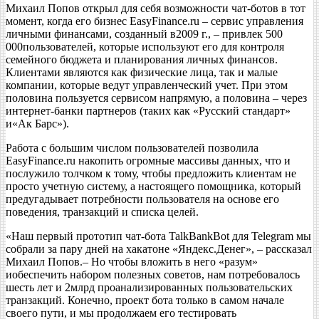
Михаил Попов открыл для себя возможности чат-ботов в тот
момент, когда его бизнес EasyFinance.ru – сервис управления
личными финансами, созданный в2009 г., – привлек 500
000пользователей, которые используют его для контроля
семейного бюджета и планирования личных финансов.
Клиентами являются как физические лица, так и малые
компании, которые ведут управленческий учет. При этом
половина пользуется сервисом напрямую, а половина – через
интернет-банки партнеров (таких как «Русский стандарт»
и«Ак Барс»).
Работа с большим числом пользователей позволила
EasyFinance.ru накопить огромные массивы данных, что и
послужило толчком к тому, чтобы предложить клиентам не
просто учетную систему, а настоящего помощника, который
предугадывает потребности пользователя на основе его
поведения, транзакций и списка целей.
«Наш первый прототип чат-бота TalkBankBot для Telegram мы
собрали за пару дней на хакатоне «Яндекс.Денег», – рассказал
Михаил Попов.– Но чтобы вложить в него «разум»
иобеспечить набором полезных советов, нам потребовалось
шесть лет и 2млрд проанализированных пользовательских
транзакций. Конечно, проект бота только в самом начале
своего пути, и мы продолжаем его тестировать