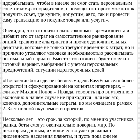
идорабатывать, чтобы в идеале он смог стать персональным
советником-распорядителем, с помощью которого можно как
получить совет, где купить, допустим, авто, так и провести
саму транзакцию по покупке товара или услуги».
Очевидно, что это значительно сэкономит время клиента и
избавит его от затрат на самостоятельное ранжирование
опций, сравнение альтернатив и прочих дополнительных
действий, которые не только требуют временных затрат, но и
прилично утомляют человека необходимостью рассчитывать
оптимальный вариант. Вместо этого клиент будет получать
готовый вариант, выбранный с учетом персональных
предпочтений, ситуации идолгосрочных целей.
«Появление бота сделает бизнес-модель EasyFinance.ru более
открытой и сфокусированной на клиентах ипартнерах, –
считает Михаил Попов.– Правда, говорить про внутреннюю
экономию в нашем случае не приходится– для нас это,
конечно, дополнительные затраты, но мы ожидаем в рамках
2–3лет полной окупаемости проекта».
Несколько лет – это срок, за который, по мнению участников
рынка, боты смогут окончательно покорить мир. По
некоторым данным, их количество уже превышает
численность населения планеты, и пусть пока они не