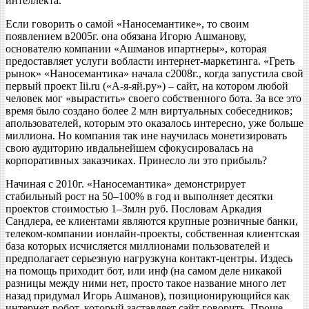
интеллекта.
Если говорить о самой «Наносемантике», то своим
появлением в2005г. она обязана Игорю Ашманову,
основателю компании «Ашманов ипартнеры», которая
предоставляет услуги вобласти интернет-маркетинга. «Греть
рынок» «Наносемантика» начала c2008г., когда запустила свой
первый проект Iii.ru («А-я-яй.ру») – сайт, на котором любой
человек мог «вырастить» своего собственного бота. За все это
время было создано более 2 млн виртуальных собеседников;
апользователей, которым это оказалось интересно, уже больше
миллиона. Но компания так ине научилась монетизировать
свою аудиторию ивдальнейшем сфокусировалась на
корпоративных заказчиках. Принесло ли это прибыль?
Начиная c 2010г. «Наносемантика» демонстрирует
стабильный рост на 50–100% в год и выполняет десятки
проектов стоимостью 1–3млн руб. Пословам Аркадия
Сандлера, ее клиентами являются крупные розничные банки,
телеком-компании ионлайн-проекты, собственная клиентская
база которых исчисляется миллионами пользователей и
предполагает серьезную нагрузкуна контакт-центры. Издесь
на помощь приходит бот, или инф (на самом деле никакой
разницы между ними нет, просто такое название много лет
назад придумал Игорь Ашманов), позиционирующийся как
интернет-робот, который заставляет сайт говорить. Проще