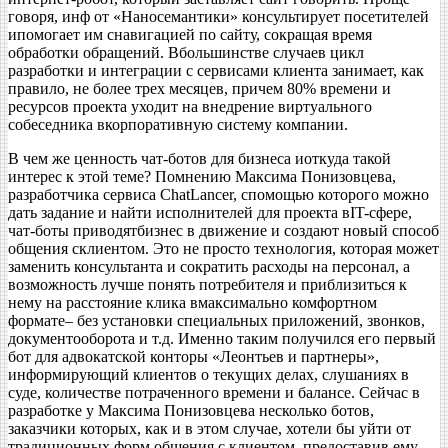
говоря, инф от «Наносемантики» консультирует посетителей
ипомогает им снавигацией по сайту, сокращая время
обработки обращений. Вбольшинстве случаев цикл
разработки и интеграции с сервисами клиента занимает, как
правило, не более трех месяцев, причем 80% времени и
ресурсов проекта уходит на внедрение виртуального
собеседника вкорпоративную систему компании.
В чем же ценность чат-ботов для бизнеса иоткуда такой
интерес к этой теме? Помнению Максима Понизовцева,
разработчика сервиса ChatLancer, спомощью которого можно
дать задание и найти исполнителей для проекта вIT-сфере,
чат-боты приводятбизнес в движение и создают новый способ
общения склиентом. Это не просто технология, которая может
заменить консультанта и сократить расходы на персонал, а
возможность лучше понять потребителя и приблизиться к
нему на расстояние клика вмаксимально комфортном
формате– без установки специальных приложений, звонков,
документооборота и т.д. Именно таким получился его первый
бот для адвокатской конторы «Леонтьев и партнеры»,
информирующий клиентов о текущих делах, слушаниях в
суде, количестве потраченного времени и балансе. Сейчас в
разработке у Максима Понизовцева несколько ботов,
заказчики которых, как и в этом случае, хотели бы уйти от
традиционных форм общения с клиентом, предоставив ему