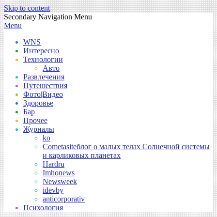
Skip to content
Secondary Navigation Menu
Menu
WNS
Интересно
Технологии
Авто
Развлечения
Путешествия
Фото|Видео
Здоровье
Бар
Прочее
Журналы
ko
Cometasite
блог о малых телах Солнечной системы
и карликовых планетах
Hardru
Imhonews
Newsweek
idevby
anticorporativ
Психология