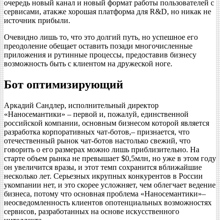
очередь новый канал и новый формат работы пользователей с
сервисами, атакже хорошая платформа для R&D, но никак не
источник прибыли.
Очевидно лишь то, что это долгий путь, но успешное его
преодоление обещает оставить позади многочисленные
приложения и рутинные процессы, предоставив бизнесу
возможность быть с клиентом на дружеской ноге.
Бот оптимизирующий
Аркадий Сандлер, исполнительный директор
«Наносемантики» – первой и, пожалуй, единственной
российской компании, основным бизнесом которой является
разработка корпоративных чат-ботов,– признается, что
отечественный рынок чат-ботов настолько свежий, что
говорить о его размерах можно лишь приблизительно. На
старте объем рынка не превышает $0,5млн, но уже в этом году
он увеличится вразы, и этот темп сохранится вближайшие
несколько лет. Серьезных икрупных конкурентов в России
укомпании нет, и это скорее усложняет, чем облегчает ведение
бизнеса, потому что основная проблема «Наносемантики»–
неосведомленность клиентов опотенциальных возможностях
сервисов, разработанных на основе искусственного