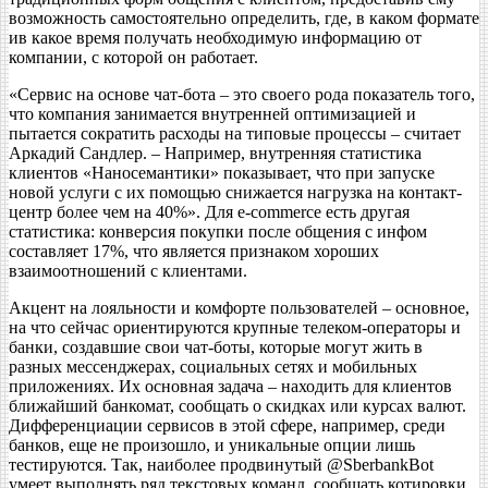
возможность самостоятельно определить, где, в каком формате
ив какое время получать необходимую информацию от
компании, c которой он работает.
«Сервис на основе чат-бота – это своего рода показатель того,
что компания занимается внутренней оптимизацией и
пытается сократить расходы на типовые процессы – считает
Аркадий Сандлер. – Например, внутренняя статистика
клиентов «Наносемантики» показывает, что при запуске
новой услуги с их помощью снижается нагрузка на контакт-
центр более чем на 40%». Для e-commerce есть другая
статистика: конверсия покупки после общения с инфом
составляет 17%, что является признаком хороших
взаимоотношений с клиентами.
Акцент на лояльности и комфорте пользователей – основное,
на что сейчас ориентируются крупные телеком-операторы и
банки, создавшие свои чат-боты, которые могут жить в
разных мессенджерах, социальных сетях и мобильных
приложениях. Их основная задача – находить для клиентов
ближайший банкомат, сообщать о скидках или курсах валют.
Дифференциации сервисов в этой сфере, например, среди
банков, еще не произошло, и уникальные опции лишь
тестируются. Так, наиболее продвинутый @SberbankBot
умеет выполнять ряд текстовых команд, сообщать котировки