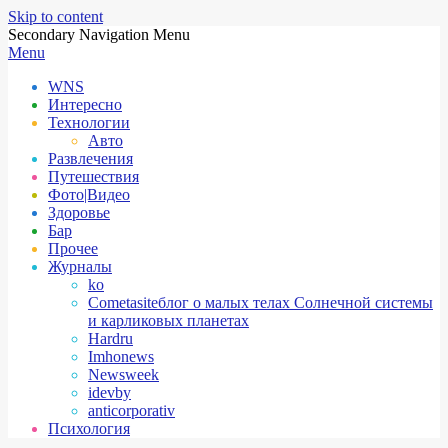
Skip to content
Secondary Navigation Menu
Menu
WNS
Интересно
Технологии
Авто
Развлечения
Путешествия
Фото|Видео
Здоровье
Бар
Прочее
Журналы
ko
Cometasite
блог о малых телах Солнечной системы
и карликовых планетах
Hardru
Imhonews
Newsweek
idevby
anticorporativ
Психология