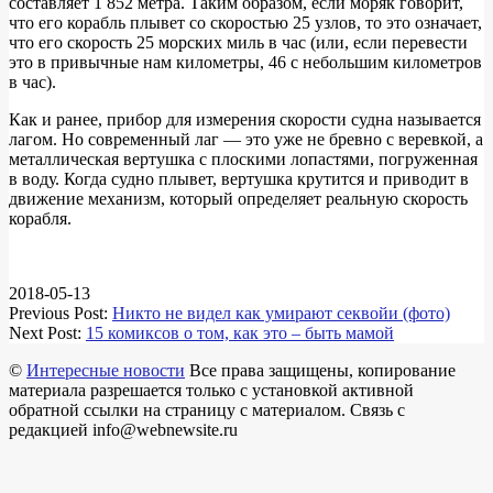
составляет 1 852 метра. Таким образом, если моряк говорит,
что его корабль плывет со скоростью 25 узлов, то это означает,
что его скорость 25 морских миль в час (или, если перевести
это в привычные нам километры, 46 с небольшим километров
в час).
Как и ранее, прибор для измерения скорости судна называется
лагом. Но современный лаг — это уже не бревно с веревкой, а
металлическая вертушка с плоскими лопастями, погруженная
в воду. Когда судно плывет, вертушка крутится и приводит в
движение механизм, который определяет реальную скорость
корабля.
2018-05-13
Previous Post:
Никто не видел как умирают секвойи (фото)
Next Post:
15 комиксов о том, как это – быть мамой
©
Интересные новости
Все права защищены, копирование
материала разрешается только с установкой активной
обратной ссылки на страницу с материалом. Связь с
редакцией info@webnewsite.ru