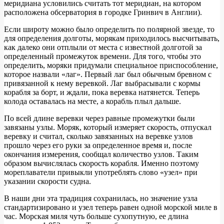
меридиана условились считать тот меридиан, на котором
расположена обсерватория в городке Гринвич в Англии).
Если широту можно было определить по полярной звезде, то
для определения долготы, морякам приходилось высчитывать,
как далеко они отплыли от места с известной долготой за
определенный промежуток времени. Для того, чтобы это
определить, моряки придумали специальное приспособление,
которое назвали «лаг». Первый лаг был обычным бревном с
привязанной к нему веревкой. Лаг выбрасывали с кормы
корабля за борт, и ждали, пока веревка натянется. Теперь
колода оставалась на месте, а корабль плыл дальше.
По всей длине веревки через равные промежутки были
завязаны узлы. Моряк, который измеряет скорость, отпускал
веревку и считал, сколько завязанных на веревке узлов
прошло через его руки за определенное время и, после
окончания измерения, сообщал количество узлов. Таким
образом вычислялась скорость корабля. Именно поэтому
мореплаватели привыкли употреблять слово «узел» при
указании скорости судна.
В наши дни эта традиция сохранилась, но значение узла
стандартизировано и узел теперь равен одной морской миле в
час. Морская миля чуть больше сухопутную, ее длина