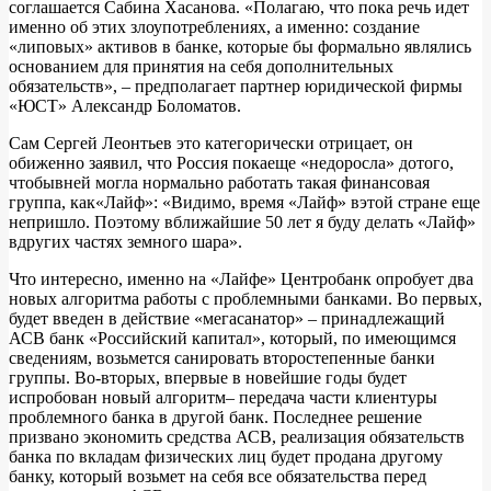
соглашается Сабина Хасанова. «Полагаю, что пока речь идет
именно об этих злоупотреблениях, а именно: создание
«липовых» активов в банке, которые бы формально являлись
основанием для принятия на себя дополнительных
обязательств», – предполагает партнер юридической фирмы
«ЮСТ» Александр Боломатов.
Сам Сергей Леонтьев это категорически отрицает, он
обиженно заявил, что Россия покаеще «недоросла» дотого,
чтобывней могла нормально работать такая финансовая
группа, как«Лайф»: «Видимо, время «Лайф» вэтой стране еще
непришло. Поэтому вближайшие 50 лет я буду делать «Лайф»
вдругих частях земного шара».
Что интересно, именно на «Лайфе» Центробанк опробует два
новых алгоритма работы с проблемными банками. Во первых,
будет введен в действие «мегасанатор» – принадлежащий
АСВ банк «Российский капитал», который, по имеющимся
сведениям, возьмется санировать второстепенные банки
группы. Во-вторых, впервые в новейшие годы будет
испробован новый алгоритм– передача части клиентуры
проблемного банка в другой банк. Последнее решение
призвано экономить средства АСВ, реализация обязательств
банка по вкладам физических лиц будет продана другому
банку, который возьмет на себя все обязательства перед