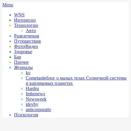
Skip
Secondary
Menu
to
Navigation
WNS
content
Menu
Интересно
Технологии
Авто
Развлечения
Путешествия
Фото|Видео
Здоровье
Бар
Прочее
Журналы
ko
Cometasite
блог о малых телах Солнечной системы
и карликовых планетах
Hardru
Imhonews
Newsweek
idevby
anticorporativ
Психология