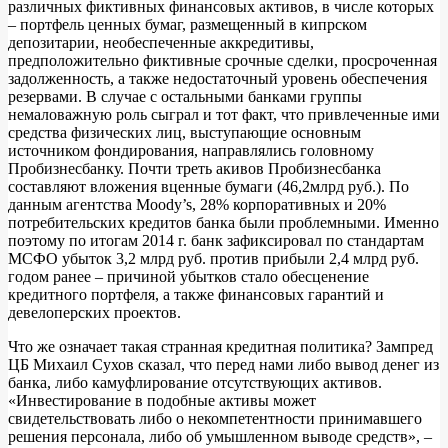
различных фиктивных финансовых активов, в числе которых
– портфель ценных бумаг, размещенный в кипрском
депозитарии, необеспеченные аккредитивы,
предположительно фиктивные срочные сделки, просроченная
задолженность, а также недостаточный уровень обеспечения
резервами. В случае с остальными банками группы
немаловажную роль сыграл и тот факт, что привлеченные ими
средства физических лиц, выступающие основным
источником фондирования, направлялись головному
Пробизнесбанку. Почти треть акивов Пробизнесбанка
составляют вложения вценные бумаги (46,2млрд руб.). По
данным агентства Moody’s, 28% корпоративных и 20%
потребительских кредитов банка были проблемными. Именно
поэтому по итогам 2014 г. банк зафиксировал по стандартам
МСФО убыток 3,2 млрд руб. против прибыли 2,4 млрд руб.
годом ранее – причиной убытков стало обесценение
кредитного портфеля, а также финансовых гарантий и
девелоперских проектов.
Что же означает такая странная кредитная политика? Зампред
ЦБ Михаил Сухов сказал, что перед нами либо вывод денег из
банка, либо камуфлирование отсутствующих активов.
«Инвестирование в подобные активы может
свидетельствовать либо о некомпетентности принимавшего
решения персонала, либо об умышленном выводе средств», –