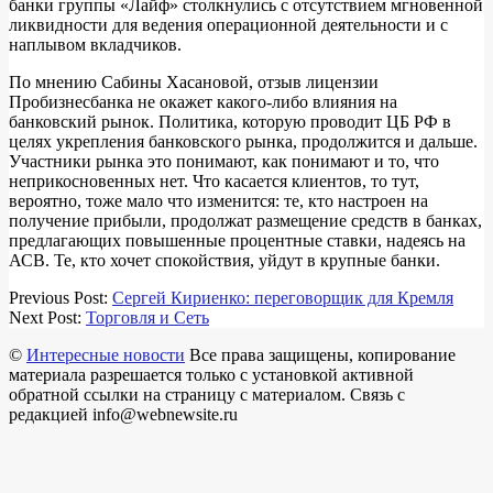
банки группы «Лайф» столкнулись с отсутствием мгновенной
ликвидности для ведения операционной деятельности и с
наплывом вкладчиков.
По мнению Сабины Хасановой, отзыв лицензии
Пробизнесбанка не окажет какого-либо влияния на
банковский рынок. Политика, которую проводит ЦБ РФ в
целях укрепления банковского рынка, продолжится и дальше.
Участники рынка это понимают, как понимают и то, что
неприкосновенных нет. Что касается клиентов, то тут,
вероятно, тоже мало что изменится: те, кто настроен на
получение прибыли, продолжат размещение средств в банках,
предлагающих повышенные процентные ставки, надеясь на
АСВ. Те, кто хочет спокойствия, уйдут в крупные банки.
2018-
Previous Post:
Сергей Кириенко: переговорщик для Кремля
03-
Next Post:
Торговля и Сеть
14
©
Интересные новости
Все права защищены, копирование
материала разрешается только с установкой активной
обратной ссылки на страницу с материалом. Связь с
редакцией info@webnewsite.ru