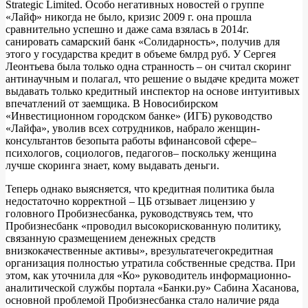
Strategic Limited. Особо негативных новостей о группе
«Лайф» никогда не было, кризис 2009 г. она прошла
сравнительно успешно и даже сама взялась в 2014г.
санировать самарский банк «Солидарность», получив для
этого у государства кредит в объеме 6млрд руб. У Сергея
Леонтьева была только одна странность – он считал скоринг
антинаучным и полагал, что решение о выдаче кредита может
выдавать только кредитный инспектор на основе интуитивых
впечатлений от заемщика. В Новосибирском
«Инвестиционном городском банке» (ИГБ) руководство
«Лайфа», уволив всех сотрудников, набрало женщин-
консультантов безопыта работы вфинансовой сфере–
психологов, социологов, педагогов– поскольку женщина
лучше скоринга знает, кому выдавать деньги.
Теперь однако выясняется, что кредитная политика была
недостаточно корректной – ЦБ отзывает лицензию у
головного Пробизнесбанка, руководствуясь тем, что
Пробизнесбанк «проводил высокорискованную политику,
связанную сразмещением денежных средств
внизкокачественные активы», врезультатечегокредитная
организация полностью утратила собственные средства. При
этом, как уточнила для «Ко» руководитель информационно-
аналитической службы портала «Банки.ру» Сабина Хасанова,
основной проблемой Пробизнесбанка стало наличие ряда