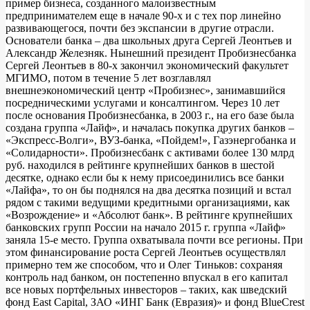
пример бизнеса, созданного малоизвестным
предпринимателем еще в начале 90-х и с тех пор линейно
развивающегося, почти без экспансии в другие отрасли.
Основатели банка – два школьных друга Сергей Леонтьев и
Александр Железняк. Нынешний президент Пробизнесбанка
Сергей Леонтьев в 80-х закончил экономический факультет
МГИМО, потом в течение 5 лет возглавлял
внешнеэкономический центр «Пробизнес», занимавшийся
посредническими услугами и консалтингом. Через 10 лет
после основания Пробизнесбанка, в 2003 г., на его базе была
создана группа «Лайф», и началась покупка других банков –
«Экспресс-Волги», ВУЗ-банка, «Пойдем!», Газэнергобанка и
«Солидарности». Пробизнесбанк с активами более 130 млрд
руб. находился в рейтинге крупнейших банков в шестой
десятке, однако если бы к нему присоединились все банки
«Лайфа», то он бы поднялся на два десятка позиций и встал
рядом с такими ведущими кредитными организациями, как
«Возрождение» и «Абсолют банк». В рейтинге крупнейших
банковских групп России на начало 2015 г. группа «Лайф»
заняла 15-е место. Группа охватывала почти все регионы. При
этом финансирование роста Сергей Леонтьев осуществлял
примерно тем же способом, что и Олег Тиньков: сохраняя
контроль над банком, он постепенно впускал в его капитал
все новых портфельных инвесторов – таких, как шведский
фонд East Capital, ЗАО «ИНГ Банк (Евразия)» и фонд BlueCrest