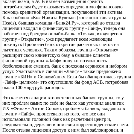
вкладчиками, а АСВ взамен возмещения средств
потребителям будет оказывать определенную финансовую
помощь кредитной организации, покупающей эти активы.
Как сообщил «Ко» Никита Куликов (консалтинговая группа
Heads), бывшая команда «Банк24.Ру», который до отзыва
лицензии входил в финансовую группу «Лайф», теперь она
работает под брендом онлайн-банка «Точка», входящего в
группу «Открытие», уже предлагает всем желающим
покинуть Пробизнесбанк открытие расчетных счетов на
льготных условиях. Таким образом, группа «Открытие»
расширит свою клиентскую базу, а бывшие клиенты
финансовой группы «Лайф» получат возможность
безболезненно сменить банк с похожим сервисом и набором
услуг. Участвовать в санации «Лайфа» также предложено
группе «БИН» и Совкомбанку. Если бы обанкротилась группа
«Лайф» целиком– это опустошило бы фонд АСВ, потребовав
около 100 млрд руб. расходов.
Что касается санации второстепенных банков группы, то у
них проблем самих по себе не было: как уточнил аналитик
ИХ «Финам» Антон Сороко, проблемы банков, входящих в
группу «Лайф», проистекают из того, что все они
использовали головной банк как расчетный центр и,
следовательно, держали в нем свои корреспондентские счета.
После отзыва лицензии доступ к ним был заблокирован, и