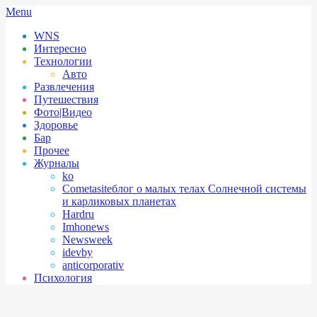
Skip
Secondary
Menu
to
Navigation
WNS
content
Menu
Интересно
Технологии
Авто
Развлечения
Путешествия
Фото|Видео
Здоровье
Бар
Прочее
Журналы
ko
Cometasite
блог о малых телах Солнечной системы
и карликовых планетах
Hardru
Imhonews
Newsweek
idevby
anticorporativ
Психология