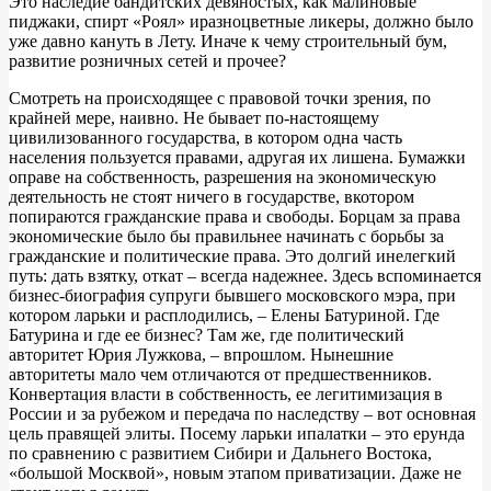
Это наследие бандитских девяностых, как малиновые
пиджаки, спирт «Роял» иразноцветные ликеры, должно было
уже давно кануть в Лету. Иначе к чему строительный бум,
развитие розничных сетей и прочее?
Смотреть на происходящее с правовой точки зрения, по
крайней мере, наивно. Не бывает по-настоящему
цивилизованного государства, в котором одна часть
населения пользуется правами, адругая их лишена. Бумажки
оправе на собственность, разрешения на экономическую
деятельность не стоят ничего в государстве, вкотором
попираются гражданские права и свободы. Борцам за права
экономические было бы правильнее начинать с борьбы за
гражданские и политические права. Это долгий инелегкий
путь: дать взятку, откат – всегда надежнее. Здесь вспоминается
бизнес-биография супруги бывшего московского мэра, при
котором ларьки и расплодились, – Елены Батуриной. Где
Батурина и где ее бизнес? Там же, где политический
авторитет Юрия Лужкова, – впрошлом. Нынешние
авторитеты мало чем отличаются от предшественников.
Конвертация власти в собственность, ее легитимизация в
России и за рубежом и передача по наследству – вот основная
цель правящей элиты. Посему ларьки ипалатки – это ерунда
по сравнению с развитием Сибири и Дальнего Востока,
«большой Москвой», новым этапом приватизации. Даже не