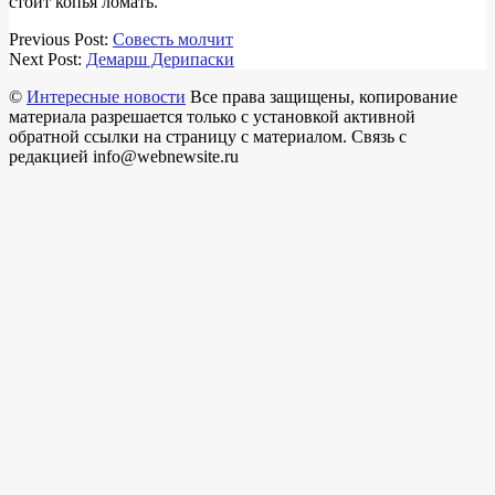
стоит копья ломать.
2018-
Previous Post:
Совесть молчит
03-
Next Post:
Демарш Дерипаски
14
©
Интересные новости
Все права защищены, копирование
материала разрешается только с установкой активной
обратной ссылки на страницу с материалом. Связь с
редакцией info@webnewsite.ru