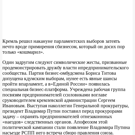
Кремль решил накануне парламентских выборов затеять
нечто вроде примирения сбизнесом, который он досих пор
только «кошмарил».
Один задругим следуют символические жесты, призванные
продемонстрировать дружбу власти ипредпринимательского
сообщества. Партия бизнес-омбудсмена Бориса Титова
допущена кдумским выборам, иунее есть явные шансы
пройти впарламент, а в«Единой России» появилась
специальная бизнес-платформа. Учреждена рабочая группа
посвязям предпринимателей ссиловиками воглаве
сруководителем кремлевской администрации Сергеем
Ивановым. Выступая наколлегии Генеральной прокуратуры,
президент Владимир Путин поставил перед прокурорами
задачу – охранять предпринимателей отнезаконнных
«наездов» следственных органов. Апофеозом этой
политической кампании стали появление Владимира Путина
насъезде РСПП иего встреча сбюро правления союза.