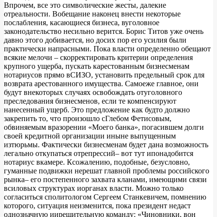
Впрочем, все это символические жесты, далекие
отреальности. Вобещание наконец внести некоторые
послабления, касающиеся бизнеса, вуголовное
законодательство несильно верится. Борис Титов уже очень
давно этого добивается, но досих пор его усилия были
практически напрасными. Пока власти определенно обещают
всякие мелочи – скорректировать критерии определения
крупного ущерба, пускать карестованным бизнесменам
нотариусов прямо вСИЗО, установить предельный срок для
возврата арестованного имущества. Самоеже главное, они
будут внекоторых случаях освобождать отуголовного
преследования бизнесменов, если те компенсируют
нанесенный ущерб. Это предложение как будто должно
закрепить то, что произошло сГлебом Фетисовым,
обвиняемым вразорении «Моего банка», погасившем долги
своей кредитной организации иныне выпущенным
изтюрьмы. Фактически бизнесменам будет дана возможность
легально откупаться отрепрессий– вот тут ипонадобится
нотариус вкамере. Ксожалению, подобные, безусловно,
гуманные подвижки нерешат главной проблемы российского
рынка– его постепенного захвата кланами, имеющими связи
всиловых структурах иорганах власти. Можно только
согласиться сполитологом Сергеем Станкевичем, помнению
которого, ситуация неизменится, пока президент недаст
однозначную иирешительную команду: «Чиновники, вон