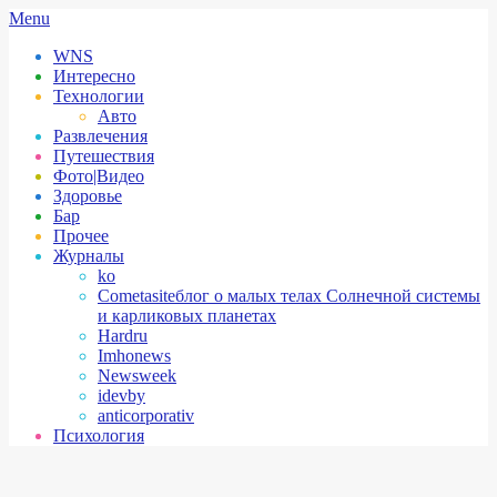
Skip
Secondary
Menu
to
Navigation
WNS
content
Menu
Интересно
Технологии
Авто
Развлечения
Путешествия
Фото|Видео
Здоровье
Бар
Прочее
Журналы
ko
Cometasite
блог о малых телах Солнечной системы
и карликовых планетах
Hardru
Imhonews
Newsweek
idevby
anticorporativ
Психология