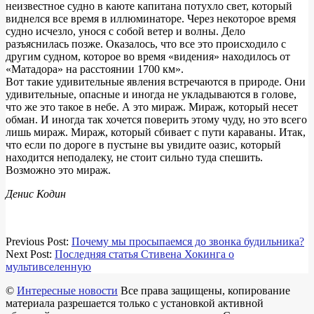
неизвестное судно в каюте капитана потухло свет, который
виднелся все время в иллюминаторе. Через некоторое время
судно исчезло, унося с собой ветер и волны. Дело
разъяснилась позже. Оказалось, что все это происходило с
другим судном, которое во время «видения» находилось от
«Матадора» на расстоянии 1700 км».
Вот такие удивительные явления встречаются в природе. Они
удивительные, опасные и иногда не укладываются в голове,
что же это такое в небе. А это мираж. Мираж, который несет
обман. И иногда так хочется поверить этому чуду, но это всего
лишь мираж. Мираж, который сбивает с пути караваны. Итак,
что если по дороге в пустыне вы увидите оазис, который
находится неподалеку, не стоит сильно туда спешить.
Возможно это мираж.
Денис Кодин
2018-
Previous Post:
Почему мы просыпаемся до звонка будильника?
05-
Next Post:
Последняя статья Стивена Хокинга о
13
мультивселенную
©
Интересные новости
Все права защищены, копирование
материала разрешается только с установкой активной