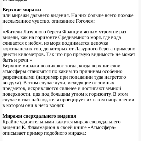
Верхние миражи
или миражи дальнего видения. На них больше всего похоже
неслыханное чувство, описанное Гоголем:
«Жители Лазурного берега Франции ясным утром не раз
видели, как на горизонте Средиземного моря, где вода
сливается с небом, из моря поднимается цепочка
корсиканских гор, до которых от Лазурного берега примерно
двести километров. Так что про прямую видимость не может
быть и речи.»
Верхние миражи возникают тогда, когда верхние слои
атмосферы становятся по каким-то причинам особенно
разреженными (например при попадании туда нагретого
воздуха). В этом случае лучи, исходящие от земных
предметов, искривляются сильнее и достигают земной
поверхности, идя под большим углом к горизонту. В этом
случае в глаз наблюдателя проецирует их в том направлении,
в котором они в него входят.
Миражи сверхдальнего видения
Крайне удивительными кажутся мираж сверхдальнего
видения К. Фламмарион в своей книге «Атмосфера»
описывает пример подобного миража: