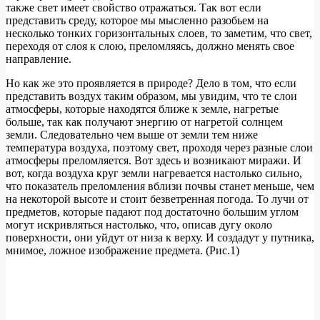
также свет имеет свойство отражаться. Так вот если
представить среду, которое мы мысленно разобьем на
несколько тонких горизонтальных слоев, то заметим, что свет,
переходя от слоя к слою, преломляясь, должно менять свое
направление.
Но как же это проявляется в природе? Дело в том, что если
представить воздух таким образом, мы увидим, что те слои
атмосферы, которые находятся ближе к земле, нагретые
больше, так как получают энергию от нагретой солнцем
земли. Следовательно чем выше от земли тем ниже
температура воздуха, поэтому свет, проходя через разные слои
атмосферы преломляется. Вот здесь и возникают миражи. И
вот, когда воздуха круг земли нагревается настолько сильно,
что показатель преломления вблизи почвы станет меньше, чем
на некоторой высоте и стоит безветренная погода. То лучи от
предметов, которые падают под достаточно большим углом
могут искривляться настолько, что, описав дугу около
поверхности, они уйдут от низа к верху. И создадут у путника,
мнимое, ложное изображение предмета. (Рис.1)