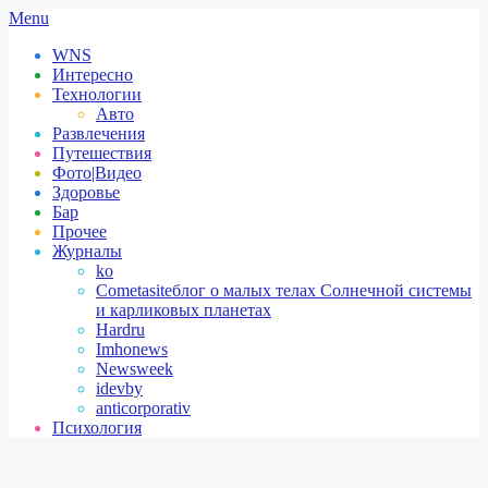
Skip
Secondary
Menu
to
Navigation
WNS
content
Menu
Интересно
Технологии
Авто
Развлечения
Путешествия
Фото|Видео
Здоровье
Бар
Прочее
Журналы
ko
Cometasite
блог о малых телах Солнечной системы
и карликовых планетах
Hardru
Imhonews
Newsweek
idevby
anticorporativ
Психология