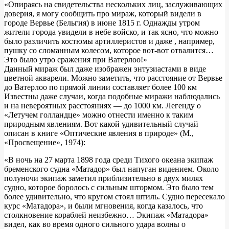
«Опираясь на свидетельства нескольких лиц, заслуживающих
доверия, я могу сообщить про мираж, который видели в
городе Вервье (Бельгия) в июне 1815 г. Однажды утром
жители города увидели в небе войско, и так ясно, что можно
было различить костюмы артиллеристов и даже , например,
пушку со сломанным колесом, которое вот-вот отвалится…
Это было утро сражения при Ватерлоо!»
Данный мираж был даже изображен энтузиастами в виде
цветной акварели. Можно заметить, что расстояние от Вервье
до Ватерлоо по прямой линии составляет более 100 км
Известны даже случаи, когда подобные миражи наблюдались
и на невероятных расстояниях — до 1000 км. Легенду о
«Летучем голландце» можно отнести именно к таким
природным явлениям. Вот какой удивительный случай
описан в книге «Оптические явления в природе» (М.,
«Просвещение», 1974):
«В ночь на 27 марта 1898 года среди Тихого океана экипаж
бременского судна «Матадор» был напуган видением. Около
полуночи экипаж заметил приблизительно в двух милях
судно, которое боролось с сильным штормом. Это было тем
более удивительно, что кругом стоял штиль. Судно пересекало
курс «Матадора», и были мгновения, когда казалось, что
столкновение кораблей неизбежно… Экипаж «Матадора»
видел, как во время одного сильного удара волны о