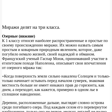
Миражи делят на три класса.
Озерные (нижние)
К 1 классу относят наиболее распространенные и простые по
своему происхождению миражи. Их можно назвать самым
простым и коварным природным явлением, которое, даже
погубило немало жизней, своей надеждой и обманом.
Французский ученый Гаспар Монж, принимавший участие в
египетском походе Наполеона, описывает свои впечатления
от озерного міража так:
«Когда поверхность земли сильно накалена Солнцем и только-
только начинает остывать перед началом сумерек, знакомая
местность больше не имеет никаких прав до горизонта, как
днем, а переходит, как кажется, примерно в одном лье в
сплошное наводнение.
Деревни, расположенные дальше, выглядят словно острова
среди погибшего озера. Под каждым селом его перевернутое
изображение, только оно не резкое, мелких деталей не видно,