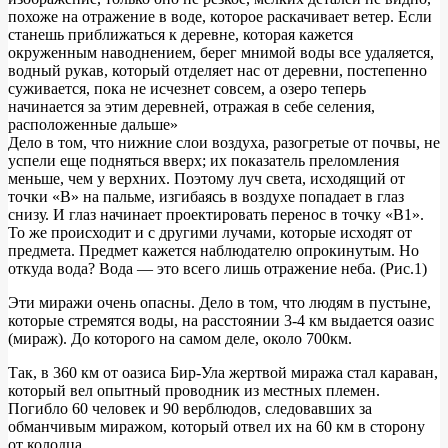
похоже на отражение в воде, которое раскачивает ветер. Если
станешь приближаться к деревне, которая кажется
окруженным наводнением, берег мнимой воды все удаляется,
водный рукав, который отделяет нас от деревни, постепенно
суживается, пока не исчезнет совсем, а озеро теперь
начинается за этим деревней, отражая в себе селения,
расположенные дальше»
Дело в том, что нижние слои воздуха, разогретые от почвы, не
успели еще подняться вверх; их показатель преломления
меньше, чем у верхних. Поэтому луч света, исходящий от
точки «B» на пальме, изгибаясь в воздухе попадает в глаз
снизу. И глаз начинает проектировать перенос в точку «B1».
То же происходит и с другими лучами, которые исходят от
предмета. Предмет кажется наблюдателю опрокинутым. Но
откуда вода? Вода — это всего лишь отражение неба. (Рис.1)
Эти миражи очень опасны. Дело в том, что людям в пустыне,
которые стремятся воды, на расстоянии 3-4 км выдается оазис
(мираж). До которого на самом деле, около 700км.
Так, в 360 км от оазиса Бир-Ула жертвой миража стал караван,
который вел опытный проводник из местных племен.
Погибло 60 человек и 90 верблюдов, следовавших за
обманчивым миражом, который отвел их на 60 км в сторону
от колодца.