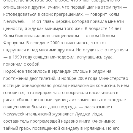
отношению к другим. Учили, что первый шаг на этом пути —
исповедоваться в своих прегрешениях, — говорит Колм
Newsweek. — И от главы церкви, которая привила мне эти
ценности, я жду как минимум того же». В возрасте 14 лет
Колм был изнасилован священником — отцом Шоном
Форчуном. В середине 2000-х выяснилось, что тот
надругался и над многими другими. Но осудить его не успели
— в 1999 году священник-педофил, испугавшись суда,
покончил с собой.
Подобное творилось в Ирландии сплошь и рядом на
протяжении десятилетий. В ноябре 2009 года Министерство
юстиции обнародовало доклад независимой комиссии. В нем
говорится, что иерархи часто покрывали насильников в
рясах. «Лишь считанные единицы из замешанных в скандале
священников были отданы под суд», — рассказывает
Newsweek итальянский журналист Луиджи Ирди,
составитель прогремевшей недавно книги «Анонимно:
тайный грех», посвященной скандалу в Ирландии. По его