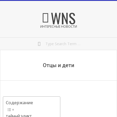
Skip
Secondary
WNS
to
Navigation
content
Menu
ИНТЕРЕСНЫЕ НОВОСТИ
Search
Отцы и дети
Содержание
ТАЙНЫЙ ЭДИКТ