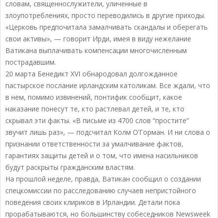
словам, священнослужители, уличенные в
злоупотреблениях, просто переводились в другие приходы.
«Церковь предпочитала замалчивать скандалы и оберегать
свои активы», — говорит Ирди, имея в виду нежелание
Ватикана выплачивать компенсации многочисленным
пострадавшим.
20 марта Бенедикт XVI обнародовал долгожданное
пастырское послание ирландским католикам. Все ждали, что
в нем, помимо извинений, понтифик сообщит, какое
наказание понесут те, кто растлевал детей, и те, кто
скрывал эти факты. «В письме из 4700 слов “простите”
звучит лишь раз», — подсчитал Колм О’Горман. И ни слова о
признании ответственности за умалчивание фактов,
гарантиях защиты детей и о том, что имена насильников
будут раскрыты гражданским властям.
На прошлой неделе, правда, Ватикан сообщил о создании
спецкомиссии по расследованию случаев непристойного
поведения своих клириков в Ирландии. Детали пока
прорабатываются, но большинству собеседников Newsweek