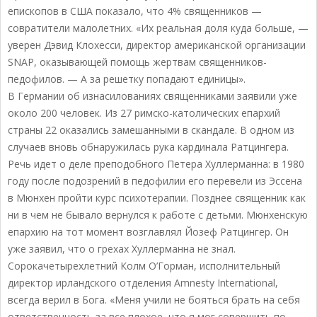
епископов в США показало, что 4% священников —
совратители малолетних. «Их реальная доля куда больше, —
уверен Дэвид Клохесси, директор американской организации
SNAP, оказывающей помощь жертвам священников-
педофилов. — А за решетку попадают единицы».
В Германии об изнасилованиях священниками заявили уже
около 200 человек. Из 27 римско-католических епархий
страны 22 оказались замешанными в скандале. В одном из
случаев вновь обнаружилась рука кардинала Ратцингера.
Речь идет о деле преподобного Петера Хуллерманна: в 1980
году после подозрений в педофилии его перевели из Эссена
в Мюнхен пройти курс психотерапии. Позднее священник как
ни в чем не бывало вернулся к работе с детьми. Мюнхенскую
епархию на тот момент возглавлял Йозеф Ратцингер. Он
уже заявил, что о грехах Хуллерманна не знал.
Сорокачетырехлетний Колм О’Горман, исполнительный
директор ирландского отделения Amnesty International,
всегда верил в Бога. «Меня учили не бояться брать на себя
ответственность за все плохое, что я мог совершить по