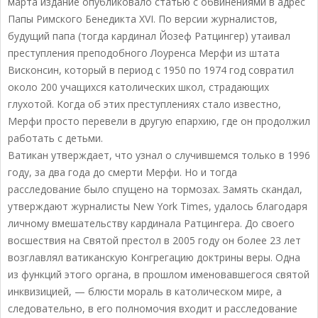
марта издание опубликовало статью с обвинениями в адрес
Папы Римского Бенедикта XVI. По версии журналистов,
будущий папа (тогда кардинал Йозеф Ратцингер) утаивал
преступления преподобного Лоуренса Мерфи из штата
Висконсин, который в период с 1950 по 1974 год совратил
около 200 учащихся католических школ, страдающих
глухотой. Когда об этих преступлениях стало известно,
Мерфи просто перевели в другую епархию, где он продолжил
работать с детьми.
Ватикан утверждает, что узнал о случившемся только в 1996
году, за два года до смерти Мерфи. Но и тогда
расследование было спущено на тормозах. Замять скандал,
утверждают журналисты New York Times, удалось благодаря
личному вмешательству кардинала Ратцингера. До своего
восшествия на Святой престол в 2005 году он более 23 лет
возглавлял ватиканскую Конгрегацию доктрины веры. Одна
из функций этого органа, в прошлом именовавшегося святой
инквизицией, — блюсти мораль в католическом мире, а
следовательно, в его полномочия входит и расследование