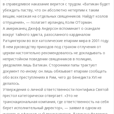
в справедливое наказание верится с трудом. «Ватикан будет
убеждать паству, что он абсолютно нетерпим к таким
вещам, наезжая на отдельных священников. Найдут козлов
отпущения», — полагает ирландец Колм О’Горман.
А американец Джефф Андерсон вспоминает о скандале
вокруг тайного эдикта, разосланного кардиналом
Ратцингером во все католические епархии мира в 2001 году.
В нем руководству приходов под страхом отлучения от
церкви настоятельно рекомендовалось не докладывать о
непристойном поведении священников в полицию,
уведомляя лишь Ватикан. Сторонники папы трактуют
документ по-иному: он лишь обязывает епархии сообщать
обо всех преступлениях в Рим, чего до Бенедикта XVI не
делалось.
Утверждения о личной ответственности понтифика Святой
престол категорически отвергает. «Это не
транснациональная компания, где ответственность на себя
берет исполнительный директор», — заявил в одном из
интервью официальный представитель Ватикана Федерико