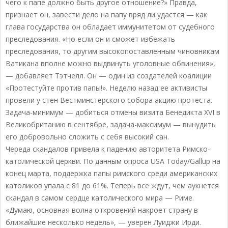
чего к папе должно быть другое отношение?» Правда,
признает он, завести дело на папу вряд ли удастся — как
глава государства он обладает иммунитетом от судебного
преследования. «Но если он и сможет избежать
преследования, то другим высокопоставленным чиновникам
Ватикана вполне можно выдвинуть уголовные обвинения»,
— добавляет Тэтчелл. Он — один из создателей коалиции
«Протестуйте против папы!». Неделю назад ее активисты
провели у стен Вестминстерского собора акцию протеста.
Задача-минимум — добиться отмены визита Бенедикта XVI в
Великобританию в сентябре, задача-максимум — вынудить
его добровольно сложить с себя высокий сан.
Череда скандалов привела к падению авторитета Римско-
католической церкви. По данным опроса USA Today/Gallup на
конец марта, поддержка папы римского среди американских
католиков упала с 81 до 61%. Теперь все ждут, чем аукнется
скандал в самом сердце католического мира — Риме.
«Думаю, основная волна откровений накроет страну в
ближайшие несколько недель», — уверен Луиджи Ирди.