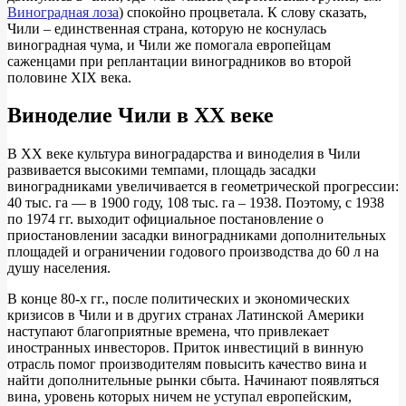
Виноградная лоза
) спокойно процветала. К слову сказать,
Чили – единственная страна, которую не коснулась
виноградная чума, и Чили же помогала европейцам
саженцами при реплантации виноградников во второй
половине XIX века.
Виноделие Чили в XX веке
В XX веке культура виноградарства и виноделия в Чили
развивается высокими темпами, площадь засадки
виноградниками увеличивается в геометрической прогрессии:
40 тыс. га — в 1900 году, 108 тыс. га – 1938. Поэтому, с 1938
по 1974 гг. выходит официальное постановление о
приостановлении засадки виноградниками дополнительных
площадей и ограничении годового производства до 60 л на
душу населения.
В конце 80-х гг., после политических и экономических
кризисов в Чили и в других странах Латинской Америки
наступают благоприятные времена, что привлекает
иностранных инвесторов. Приток инвестиций в винную
отрасль помог производителям повысить качество вина и
найти дополнительные рынки сбыта. Начинают появляться
вина, уровень которых ничем не уступал европейским,