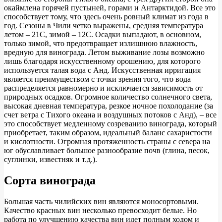
окаймлена горячей пустыней, горами и Антарктидой. Все это
способствует тому, что здесь очень ровный климат из года в
год. Сезоны в Чили четко выражены, средняя температура
летом – 21С, зимой – 12С. Осадки выпадают, в основном,
только зимой, что предотвращает излишнюю влажность,
вредную для винограда. Летом выживание лозы возможно
лишь благодаря искусственному орошению, для которого
используется талая вода с Анд. Искусственная ирригация
является преимуществом с точки зрения того, что вода
распределяется равномерно и исключается зависимость от
природных осадков. Огромное количество солнечного света,
высокая дневная температура, резкое ночное похолодание (за
счет ветра с Тихого океана и воздушных потоков с Анд), – все
это способствует медленному созреванию винограда, который
приобретает, таким образом, идеальный баланс сахаристости
и кислотности. Огромная протяженность страны с севера на
юг обуславливает большое разнообразие почв (глина, песок,
суглинки, известняк и т.д.).
Сорта винограда
Большая часть чилийских вин являются моносортовыми.
Качество красных вин несколько превосходит белые. Но
работа по улучшению качества вин идет полным ходом и