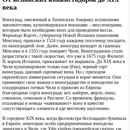
века
Виноград, завезенный в Латинскую Америку испанскими
завоевателями, культивировался монахами – миссионерами,
которым было необходимо вино для проведения мессы.
Ферна́ндо Корте́с, губернатор Новой Испании (нынешняя
Мексика), приказал в 1524 году каждому поселенцу посадить
по виноградной лозе. Далее, виноград выходит за границы
Мексики и в 1555 году покоряет Чили. Виноградники стали
разрастаться с такой скоростью, что уже в 1675 году Филипп
II, король Испании, приказывает их вырывать. До XIX века в
Чили культивировали только паи (Pais), черный сорт
винограда, дающий скромные вина. Но с приходом
европейских иммигрантов ситуация в корне меняется. Они
применяют свои знания о виноградарстве и виноделии на
плодородных почвах Чили и привозят из Европы
благородные сорта винограда: кот, каберне, мерло, пино,
совиньон, семильон и Рислинг. Со временем, французы,
итальянцы и немцы «навязывают» вино в качестве
сопутствующего элемента в еде местному населению.
В середине XIX века, когда филлоксера беспощадно бушевала
в Европе, некоторые особо предприимчивые виноделы
двинулись в Чили, где Vitis vinifera (европейская группа, см.