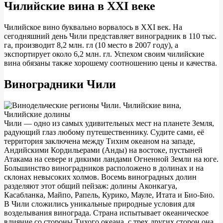
Чилийские вина в XXI веке
Чилийское вино буквально ворвалось в XXI век. На
сегодняшний день Чили представляет виноградник в 110 тыс.
га, производит 8,2 млн. гл (10 место в 2007 году), а
экспортирует около 6,2 млн. гл. Успехом своим чилийские
вина обязаны также хорошему соотношению цены и качества.
Виноградники Чили
Чили — одно из самых удивительных мест на планете Земля,
радующий глаз любому путешественнику. Судите сами, её
территория заключена между Тихим океаном на западе,
Андийскими Кордильерами (Анды) на востоке, пустыней
Атакама на севере и дикими ландами Огненной Земли на юге.
Большинство виноградников расположено в долинах и на
склонах невысоких холмов. Восемь виноградных долин
разделяют этот общий пейзаж: долины Аконкагуа,
Касабланка, Майпо, Рапель, Курико, Мауле, Итата и Био-Био.
В Чили сложились уникальные природные условия для
возделывания винограда. Страна испытывает океаническое
влияние со стороны Тихого океана, с трех других сторон она