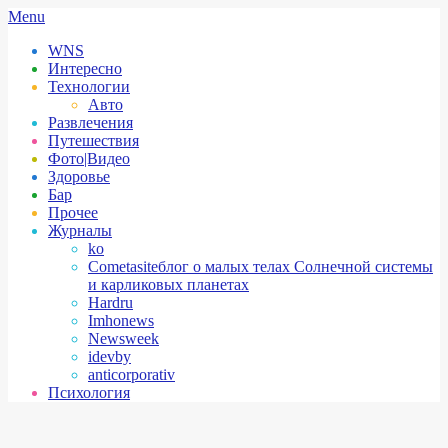
Skip
Secondary
Menu
to
Navigation
WNS
content
Menu
Интересно
Технологии
Авто
Развлечения
Путешествия
Фото|Видео
Здоровье
Бар
Прочее
Журналы
ko
Cometasite
блог о малых телах Солнечной системы
и карликовых планетах
Hardru
Imhonews
Newsweek
idevby
anticorporativ
Психология