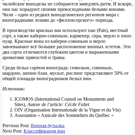
чилийские виноделы не собираются замедлять ритм. И вскоре,
они нас порадуют своими превосходными белыми винами.
Чили – один из редких винодельческих регионов мира с
виноградными лозами до «филлоксерского» периода.
В производстве
красных вин
используют паи (Païs), местный
сорт, а также каберне-совиньон, карменер, сира, мерло и пино
нуар. Красные вина из каберне-совиньон и мерло
завоевывают всё большее расположение винных эстетов. Эти
два сорта отличаются глубоким цветом и выраженными
ароматами пряностей и травы.
Среди
белых сортов
винограда: семильон, совиньон,
шардоне, шенин блан, мускат, рислинг представляют 50% от
общей площади виноградников белых вин.
Источник:
ICOMOS (International Counsil on Monuments and
Sites),
Auteur de l’article: Cécile Faliet
OIV (Organisation Internationale de la Vigne et du Vin)
Assosiation « Amicale des Sommeliers du Québec »
2017-
Previous Post:
Винная бутылка
10-
Next Post:
Классификация вин