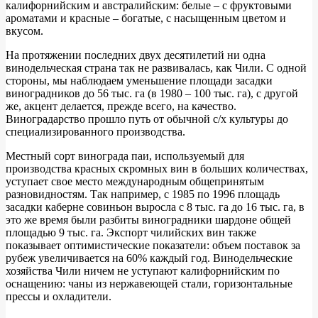
калифорнийским и австралийским: белые – с фруктовыми
ароматами и красные – богатые, с насыщенным цветом и
вкусом.
На протяжении последних двух десятилетий ни одна
винодельческая страна так не развивалась, как Чили. С одной
стороны, мы наблюдаем уменьшение площади засадки
виноградников до 56 тыс. га (в 1980 – 100 тыс. га), с другой
же, акцент делается, прежде всего, на качество.
Виноградарство прошло путь от обычной с/х культуры до
специализированного производства.
Местный сорт винограда паи, используемый для
производства красных скромных вин в больших количествах,
уступает свое место международным общепринятым
разновидностям. Так например, с 1985 по 1996 площадь
засадки каберне совиньон выросла с 8 тыс. га до 16 тыс. га, в
это же время были разбиты виноградники шардоне общей
площадью 9 тыс. га. Экспорт чилийских вин также
показывает оптимистические показатели: объем поставок за
рубеж увеличивается на 60% каждый год. Винодельческие
хозяйства Чили ничем не уступают калифорнийским по
оснащению: чаны из нержавеющей стали, горизонтальные
прессы и охладители.