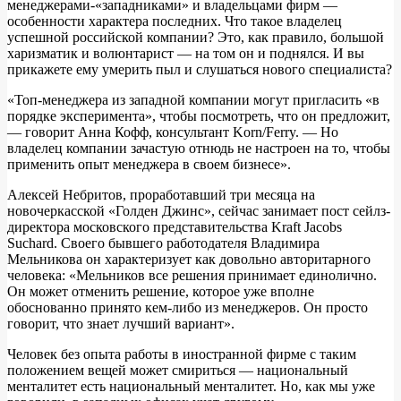
менеджерами-«западниками» и владельцами фирм —
особенности характера последних. Что такое владелец
успешной российской компании? Это, как правило, большой
харизматик и волюнтарист — на том он и поднялся. И вы
прикажете ему умерить пыл и слушаться нового специалиста?
«Топ-менеджера из западной компании могут пригласить «в
порядке эксперимента», чтобы посмотреть, что он предложит,
— говорит Анна Кофф, консультант Korn/Ferry. — Но
владелец компании зачастую отнюдь не настроен на то, чтобы
применить опыт менеджера в своем бизнесе».
Алексей Небритов, проработавший три месяца на
новочеркасской «Голден Джинс», сейчас занимает пост сейлз-
директора московского представительства Kraft Jacobs
Suchard. Своего бывшего работодателя Владимира
Мельникова он характеризует как довольно авторитарного
человека: «Мельников все решения принимает единолично.
Он может отменить решение, которое уже вполне
обоснованно принято кем-либо из менеджеров. Он просто
говорит, что знает лучший вариант».
Человек без опыта работы в иностранной фирме с таким
положением вещей может смириться — национальный
менталитет есть национальный менталитет. Но, как мы уже