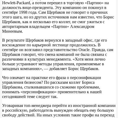
Hewlett-Packard, а потом перешел в торговую «Партию» на
должность вице-президента. Эту компанию он покинул в
сентябре 1998 года. Сам Щербаков не говорит о причинах
этого шага, но из других источников нам известно, что Борис
Щербаков, как и несколько его коллег, не смог ужиться с
авторитарным владельцем «Партии» Александром
Минеевым.
В результате Щербаков вернулся в западный офис, где его
восхождение по карьерной лестнице продолжилось. В
сентябре он возглавил представительство Oracle. Правда, сам
Щербаков говорит, что смена компаний не была связана с
различиями в культурах менеджмента. «Хотя меня лично
больше устраивают методы управления, применяемые в
западных компаниях», — добавляет Борис Щербаков.
Что означает на практике его фраза о персонификации
управления бизнесом? По рассказам коллег Бориса
Щербакова, сталкивавшихся со схожими проблемами,
понимать «персонификацию» применительно к нашей
сегодняшней теме следует так.
Уговаривая топ-менеджера перейти из иностранной компании
в российскую, работодатель вынужден обещать ему большую
свободу действий. На иных условиях такие профи на переход