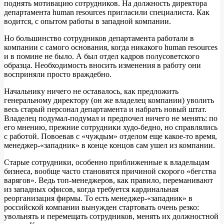
поднять мотивацию сотрудников. На должность директора
департамента human resources пригласили специалиста. Как
водится, с опытом работы в западной компании.
Но большинство сотрудников департамента работали в
компании с самого основания, когда никакого human resources
и в помине не было. А был отдел кадров полусоветского
образца. Необходимость вносить изменения в работу они
восприняли просто враждебно.
Начальнику ничего не оставалось, как предложить
генеральному директору (он же владелец компании) уволить
весь старый персонал департамента и набрать новый штат.
Владелец подумал-подумал и предпочел ничего не менять: по
его мнению, прежние сотрудники худо-бедно, но справлялись
с работой. Повоевав с «чуждым» отделом еще какое-то время,
менеджер-«западник» в конце концов сам ушел из компании.
Старые сотрудники, особенно приближенные к владельцам
бизнеса, вообще часто становятся причиной скорого «бегства
варягов». Ведь топ-менеджеров, как правило, переманивают
из западных офисов, когда требуется кардинальная
реорганизация фирмы. То есть менеджер-«западник» в
российской компании вынужден стартовать очень резко:
увольнять и перемещать сотрудников, менять их должностной