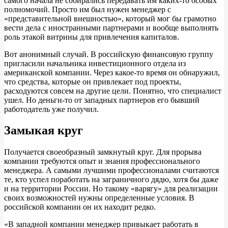
самого начала не собирались передавать им каких-то особых
полномочий. Просто им был нужен менеджер с
«представительной внешностью», который мог бы грамотно
вести дела с иностранными партнерами и вообще выполнять
роль этакой витрины для привлечения капиталов.
Вот анонимный случай. В российскую финансовую группу
пригласили начальника инвестиционного отдела из
американской компании. Через какое-то время он обнаружил,
что средства, которые он привлекает под проекты,
расходуются совсем на другие цели. Понятно, что специалист
ушел. Но деньги-то от западных партнеров его бывший
работодатель уже получил.
Замыкая круг
Получается своеобразный замкнутый круг. Для прорыва
компании требуются опыт и знания профессионального
менеджера. А самыми лучшими профессионалами считаются
те, кто успел поработать на заграничного дядю, хотя бы даже
и на территории России. Но такому «варягу» для реализации
своих возможностей нужны определенные условия. В
российской компании он их находит редко.
«В западной компании менеджер привыкает работать в