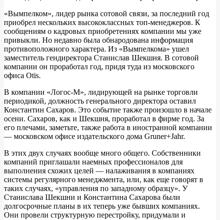
«Вымпелком», лидер рынка сотовой связи, за последний год
приобрел нескольких высококлассных топ-менеджеров. К
сообщениям о кадровых приобретениях компании мы уже
привыкли. Но недавно была обнародована информация
противоположного характера. Из «Вымпелкома» ушел
заместитель гендиректора Станислав Шекшня. В сотовой
компании он проработал год, придя туда из московского
офиса Otis.
В компании «Логос-М», лидирующей на рынке торговли
периодикой, должность генерального директора оставил
Константин Сахаров. Это событие также произошло в начале
осени. Сахаров, как и Шекшня, проработал в фирме год. За
его плечами, заметьте, также работа в иностранной компании
— московском офисе издательского дома Gruner+Jahr.
В этих двух случаях вообще много общего. Собственники
компаний приглашали наемных профессионалов для
выполнения схожих целей — налаживания в компаниях
системы регулярного менеджмента, или, как еще говорят в
таких случаях, «управления по западному образцу». У
Станислава Шекшни и Константина Сахарова были
долгосрочные планы в их теперь уже бывших компаниях.
Они провели структурную перестройку, придумали и