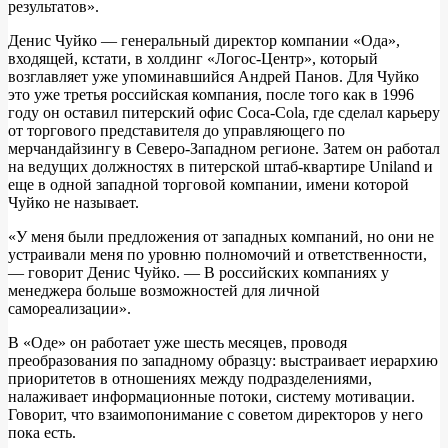
результатов».
Денис Чуйко — генеральный директор компании «Ода»,
входящей, кстати, в холдинг «Логос-Центр», который
возглавляет уже упоминавшийся Андрей Панов. Для Чуйко
это уже третья российская компания, после того как в 1996
году он оставил питерский офис Coca-Cola, где сделал карьеру
от торгового представителя до управляющего по
мерчандайзингу в Северо-Западном регионе. Затем он работал
на ведущих должностях в питерской штаб-квартире Uniland и
еще в одной западной торговой компании, имени которой
Чуйко не называет.
«У меня были предложения от западных компаний, но они не
устраивали меня по уровню полномочий и ответственности,
— говорит Денис Чуйко. — В российских компаниях у
менеджера больше возможностей для личной
самореализации».
В «Оде» он работает уже шесть месяцев, проводя
преобразования по западному образцу: выстраивает иерархию
приоритетов в отношениях между подразделениями,
налаживает информационные потоки, систему мотивации.
Говорит, что взаимопонимание с советом директоров у него
пока есть.