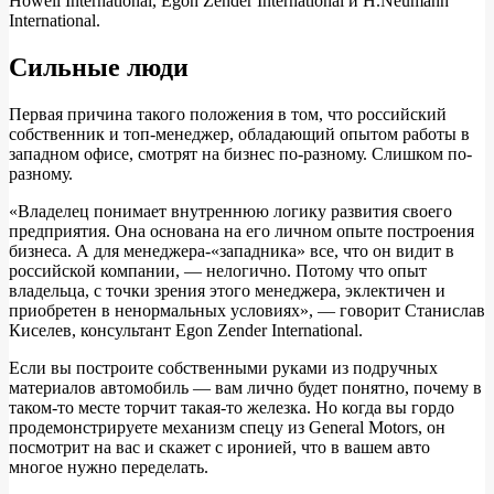
Howell International, Egon Zender International и H.Neumann
International.
Сильные люди
Первая причина такого положения в том, что российский
собственник и топ-менеджер, обладающий опытом работы в
западном офисе, смотрят на бизнес по-разному. Слишком по-
разному.
«Владелец понимает внутреннюю логику развития своего
предприятия. Она основана на его личном опыте построения
бизнеса. А для менеджера-«западника» все, что он видит в
российской компании, — нелогично. Потому что опыт
владельца, с точки зрения этого менеджера, эклектичен и
приобретен в ненормальных условиях», — говорит Станислав
Киселев, консультант Egon Zender International.
Если вы построите собственными руками из подручных
материалов автомобиль — вам лично будет понятно, почему в
таком-то месте торчит такая-то железка. Но когда вы гордо
продемонстрируете механизм спецу из General Motors, он
посмотрит на вас и скажет с иронией, что в вашем авто
многое нужно переделать.