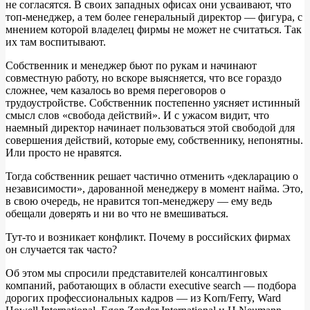
не согласятся. В своих западных офисах они усваивают, что
топ-менеджер, а тем более генеральный директор — фигура, с
мнением которой владелец фирмы не может не считаться. Так
их там воспитывают.
Собственник и менеджер бьют по рукам и начинают
совместную работу, но вскоре выясняется, что все гораздо
сложнее, чем казалось во время переговоров о
трудоустройстве. Собственник постепенно уясняет истинный
смысл слов «свобода действий». И с ужасом видит, что
наемный директор начинает пользоваться этой свободой для
совершения действий, которые ему, собственнику, непонятны.
Или просто не нравятся.
Тогда собственник решает частично отменить «декларацию о
независимости», дарованной менеджеру в момент найма. Это,
в свою очередь, не нравится топ-менеджеру — ему ведь
обещали доверять и ни во что не вмешиваться.
Тут-то и возникает конфликт. Почему в российских фирмах
он случается так часто?
Об этом мы спросили представителей консалтинговых
компаний, работающих в области executive search — подбора
дорогих профессиональных кадров — из Korn/Ferry, Ward