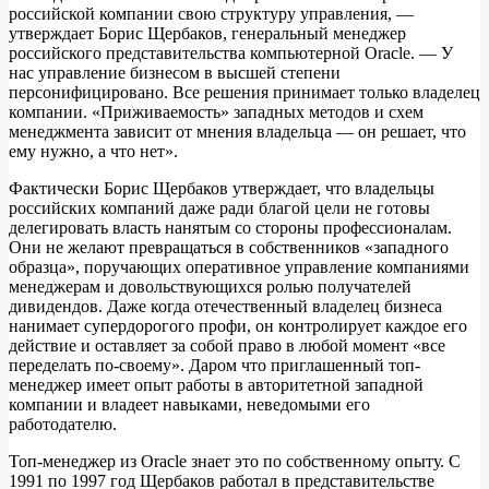
российской компании свою структуру управления, —
утверждает Борис Щербаков, генеральный менеджер
российского представительства компьютерной Oracle. — У
нас управление бизнесом в высшей степени
персонифицировано. Все решения принимает только владелец
компании. «Приживаемость» западных методов и схем
менеджмента зависит от мнения владельца — он решает, что
ему нужно, а что нет».
Фактически Борис Щербаков утверждает, что владельцы
российских компаний даже ради благой цели не готовы
делегировать власть нанятым со стороны профессионалам.
Они не желают превращаться в собственников «западного
образца», поручающих оперативное управление компаниями
менеджерам и довольствующихся ролью получателей
дивидендов. Даже когда отечественный владелец бизнеса
нанимает супердорогого профи, он контролирует каждое его
действие и оставляет за собой право в любой момент «все
переделать по-своему». Даром что приглашенный топ-
менеджер имеет опыт работы в авторитетной западной
компании и владеет навыками, неведомыми его
работодателю.
Топ-менеджер из Oracle знает это по собственному опыту. С
1991 по 1997 год Щербаков работал в представительстве