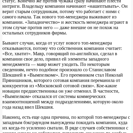
статус. Конечно же против чужака сразу начинают плести
интриги. Владельцу компании начинают «нашептывать». Он
верит старым сотрудникам, потому что работает с ними с
самого начала. Так нового топ-менеджера выживают из
компании. «Западничество» и жесткость менеджера играют в
этом случае против него — даже внешне он не похож на
остальных сотрудников фирмы.
Бывают случаи, когда от услуг нового топ-менеджера
отказываются, потому что собственник компании считает:
«Все, хватит». Мавр, говорящий по-английски, сделал в
компании свое дело, привил ей элементы западного
менеджмента — мавр может уходить. По некоторым
сведениям, нечто подобное произошло со Станиславом
Шекшней в «Вымпелкоме». Его преемником стал Николай
Прянишников, которого сотовая компания переманила от
конкурентов из «Московской сотовой связи». Кое-какие
новации предшественника он уже отменил. В частности,
«Вымпелком» отказался от системы коммерческих
взаимоотношений между подразделениями, которую около
года назад ввел Шекшня.
Наконец, есть еще одна причина, по которой топ-менеджеры с
западным бэкграундом вынуждены покидать компании, куда
их когда-то усиленно сватали. В ряде случаев собственники с