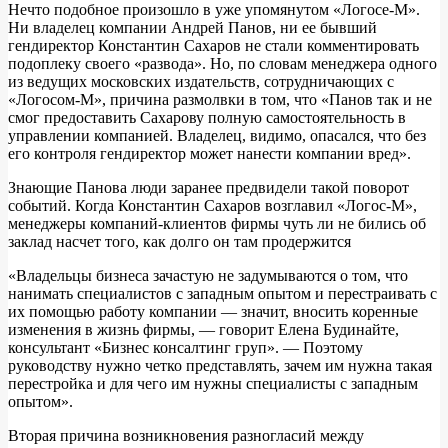
Нечто подобное произошло в уже упомянутом «Логосе-М».
Ни владелец компании Андрей Панов, ни ее бывший
гендиректор Константин Сахаров не стали комментировать
подоплеку своего «развода». Но, по словам менеджера одного
из ведущих московских издательств, сотрудничающих с
«Логосом-М», причина размолвки в том, что «Панов так и не
смог предоставить Сахарову полную самостоятельность в
управлении компанией. Владелец, видимо, опасался, что без
его контроля гендиректор может нанести компании вред».
Знающие Панова люди заранее предвидели такой поворот
событий. Когда Константин Сахаров возглавил «Логос-М»,
менеджеры компаний-клиентов фирмы чуть ли не бились об
заклад насчет того, как долго он там продержится
«Владельцы бизнеса зачастую не задумываются о том, что
нанимать специалистов с западным опытом и перестраивать с
их помощью работу компании — значит, вносить коренные
изменения в жизнь фирмы, — говорит Елена Будинайте,
консультант «Бизнес консалтинг груп». — Поэтому
руководству нужно четко представлять, зачем им нужна такая
перестройка и для чего им нужны специалисты с западным
опытом».
Вторая причина возникновения разногласий между