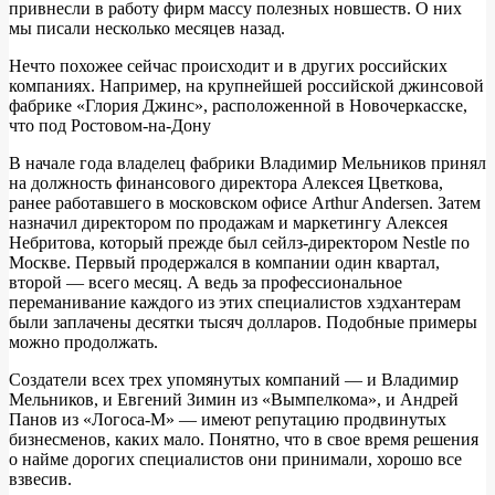
привнесли в работу фирм массу полезных новшеств. О них
мы писали несколько месяцев назад.
Нечто похожее сейчас происходит и в других российских
компаниях. Например, на крупнейшей российской джинсовой
фабрике «Глория Джинс», расположенной в Новочеркасске,
что под Ростовом-на-Дону
В начале года владелец фабрики Владимир Мельников принял
на должность финансового директора Алексея Цветкова,
ранее работавшего в московском офисе Arthur Andersen. Затем
назначил директором по продажам и маркетингу Алексея
Небритова, который прежде был сейлз-директором Nestle по
Москве. Первый продержался в компании один квартал,
второй — всего месяц. А ведь за профессиональное
переманивание каждого из этих специалистов хэдхантерам
были заплачены десятки тысяч долларов. Подобные примеры
можно продолжать.
Создатели всех трех упомянутых компаний — и Владимир
Мельников, и Евгений Зимин из «Вымпелкома», и Андрей
Панов из «Логоса-М» — имеют репутацию продвинутых
бизнесменов, каких мало. Понятно, что в свое время решения
о найме дорогих специалистов они принимали, хорошо все
взвесив.