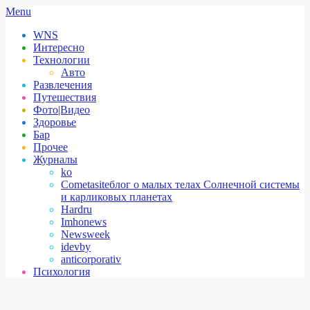
Skip
Secondary
Menu
to
Navigation
WNS
content
Menu
Интересно
Технологии
Авто
Развлечения
Путешествия
Фото|Видео
Здоровье
Бар
Прочее
Журналы
ko
Cometasite
блог о малых телах Солнечной системы
и карликовых планетах
Hardru
Imhonews
Newsweek
idevby
anticorporativ
Психология