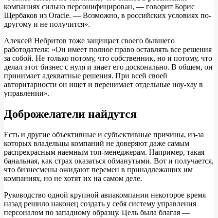
компаниях сильно персонифицирован, — говорит Борис
Щербаков из Oracle. — Возможно, в российских условиях по-
другому и не получится».
Алексей Небритов тоже защищает своего бывшего
работодателя: «Он имеет полное право оставлять все решения
за собой. Не только потому, что собственник, но и потому, что
делал этот бизнес с нуля и знает его досконально. В общем, он
принимает адекватные решения. При всей своей
авторитарности он ищет и перенимает отдельные ноу-хау в
управлении».
Доброжелатели найдутся
Есть и другие объективные и субъективные причины, из-за
которых владельцы компаний не доверяют даже самым
распрекрасным наемным топ-менеджерам. Например, такая
банальная, как страх оказаться обманутыми. Вот и получается,
что бизнесмены ожидают перемен в принадлежащих им
компаниях, но не хотят их на самом деле.
Руководство одной крупной авиакомпании некоторое время
назад решило наконец создать у себя систему управления
персоналом по западному образцу. Цель была благая —