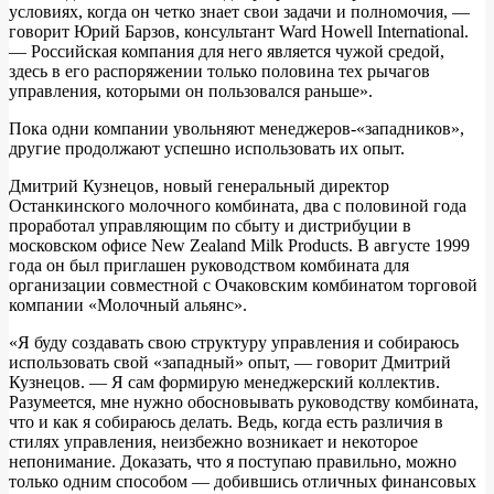
условиях, когда он четко знает свои задачи и полномочия, —
говорит Юрий Барзов, консультант Ward Howell International.
— Российская компания для него является чужой средой,
здесь в его распоряжении только половина тех рычагов
управления, которыми он пользовался раньше».
Пока одни компании увольняют менеджеров-«западников»,
другие продолжают успешно использовать их опыт.
Дмитрий Кузнецов, новый генеральный директор
Останкинского молочного комбината, два с половиной года
проработал управляющим по сбыту и дистрибуции в
московском офисе New Zealand Milk Products. В августе 1999
года он был приглашен руководством комбината для
организации совместной с Очаковским комбинатом торговой
компании «Молочный альянс».
«Я буду создавать свою структуру управления и собираюсь
использовать свой «западный» опыт, — говорит Дмитрий
Кузнецов. — Я сам формирую менеджерский коллектив.
Разумеется, мне нужно обосновывать руководству комбината,
что и как я собираюсь делать. Ведь, когда есть различия в
стилях управления, неизбежно возникает и некоторое
непонимание. Доказать, что я поступаю правильно, можно
только одним способом — добившись отличных финансовых