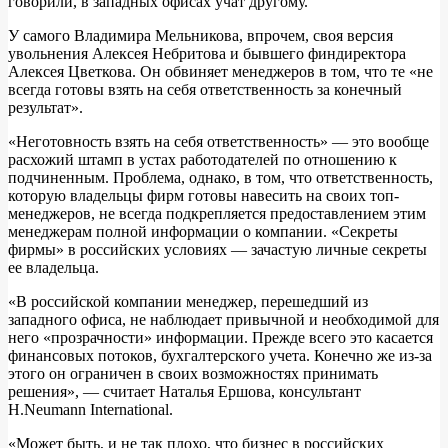
говорили, в западных офисах учат другому.
У самого Владимира Мельникова, впрочем, своя версия
увольнения Алексея Небритова и бывшего финдиректора
Алексея Цветкова. Он обвиняет менеджеров в том, что те «не
всегда готовы взять на себя ответственность за конечный
результат».
«Неготовность взять на себя ответственность» — это вообще
расхожий штамп в устах работодателей по отношению к
подчиненным. Проблема, однако, в том, что ответственность,
которую владельцы фирм готовы навесить на своих топ-
менеджеров, не всегда подкрепляется предоставлением этим
менеджерам полной информации о компании. «Секреты
фирмы» в российских условиях — зачастую личные секреты
ее владельца.
«В российской компании менеджер, перешедший из
западного офиса, не наблюдает привычной и необходимой для
него «прозрачности» информации. Прежде всего это касается
финансовых потоков, бухгалтерского учета. Конечно же из-за
этого он ограничен в своих возможностях принимать
решения», — считает Наталья Ершова, консультант
H.Neumann International.
«Может быть, и не так плохо, что бизнес в российских