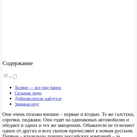
Содержание
Хозяин — все еще барин
Сильные люди
Доброжелатели найдутся
Замыкая круг
Они очень похожи внешне – первые и вторые. Те же галстуки,
сорочки, пиджаки. Они ездят на одинаковых автомобилях и
обедают в одних и тех же заведениях. Обыватели не отличают
одних от других и всех скопом причисляют к новым русским.
Первые – владельцы лучших российских компаний – за