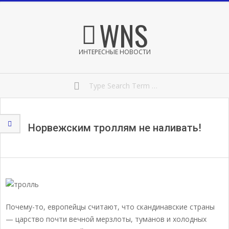
Skip
Secondary
WNS
to
Navigation
content
Menu
ИНТЕРЕСНЫЕ НОВОСТИ
Search
Норвежским троллям не наливать!
Почему-то, европейцы считают, что скандинавские страны
— царство почти вечной мерзлоты, туманов и холодных