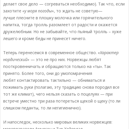
делает свое дело — согреваться необходимо). Так что, если
захотите
«у моря погоды»
, то ждать не советую—
лучше плесните в плошку молочка или горячительного
напитка, тогда тролль разомлеет от радости и окажется
дружелюбным. Но не забывайте, что пьяный тролль – хуже
лешего и кроме беды не принесет ничего.
Теперь перенесемся в современное общество.
«Характер
нордический»
— это не про них. Норвежцы любят
пооткровенничать и обращаются только на «ты». Так
принято. Более того, они до умопомрачения
любят контактировать тактильно — обниматься и
пожимать руки (полагаю, эту традицию снова породил все
тот же климат), чего нельзя сказать о поцелуях — при
встрече уместно три раза потереться щекой о щеку (то ли
слишком педанты, то ли негигиенично).
И напоследок, несколько мировых великих норвежцев:
мореплаватели Амудсен и Тур Хейердал,