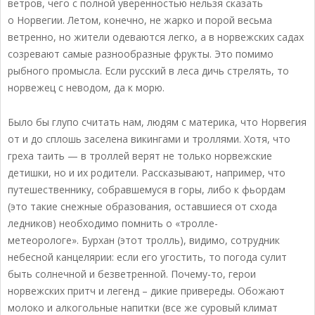
ветров, чего с полной уверенностью нельзя сказать
о Норвегии. Летом, конечно, не жарко и порой весьма
ветренно, но жители одеваются легко, а в норвежских садах
созревают самые разнообразные фрукты. Это помимо
рыбного промысла. Если русский в леса дичь стрелять, то
норвежец с неводом, да к морю.
Было бы глупо считать нам, людям с материка, что Норвегия
от и до сплошь заселена викингами и троллями. Хотя, что
греха таить — в троллей верят не только норвежские
детишки, но и их родители. Рассказывают, например, что
путешественнику, собравшемуся в горы, либо к фьордам
(это такие снежные образования, оставшиеся от схода
ледников) необходимо помнить о «тролле-
метеорологе». Бурхан (этот тролль), видимо, сотрудник
небесной канцелярии: если его угостить, то погода сулит
быть солнечной и безветренной. Почему-то, герои
норвежских притч и легенд – дикие привереды. Обожают
молоко и алкогольные напитки (все же суровый климат